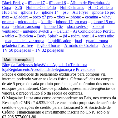
Black Friday
–
iPhone 17
–
iPhone 16
–
Álbum de Figurinhas da
Copa
–
S26
–
Hub de Conteúdo
–
Hub Celulares
–
Hub Geladeira
–
Hub Tvs
–
iphone 15
–
iphone 14
–
ps5
–
Air Fryer
–
iphone 16 pro
max
–
geladeira
–
poco x7 pro
–
xbox
–
iphone
–
creatina
–
whey
protein
–
microondas
–
kindle
–
iphone 17 pro max
–
iphone 15 pro
max
–
celular samsung
–
iphone 16e
–
xbox series s
–
xiaomi
–
ventilador
–
nintendo switch 2
–
Celular
–
Ar Condicionado Portátil
–
tablet
–
Bicicleta
–
Body Splash
–
jbl
–
redmi note 14
–
tenis nike
–
maquina de lavar roupa
–
liquidificador
–
ipad
–
guarda roupa
–
geladeira frost free
–
fogão 4 bocas
–
Armário de Cozinha
–
Alexa
–
TV 50 polegadas
–
TV 32 polegadas
Mais informações
Blog da Lu
Nossas lojas
WhatsApp da Lu
Tenha sua
loja
Regulamento
Acessibilidade
Segurança e Privacidade
Preços e condições de pagamento exclusivos para compras via
internet, podendo variar nas lojas físicas. Ofertas válidas na compra
de até 5 peças de cada produto por cliente, até o término dos nossos
estoques para internet. Caso os produtos apresentem divergências de
valores, o preço válido é o da sacola de compras.
O Magazine Luiza atua como correspondente no País, nos termos da
Resolução CMN nº 4.935/2021, e encaminha propostas de cartão de
crédito e operações de crédito para a Luizacred S.A Sociedade de
Crédito, Financiamento e Investimento inscrita no CNPJ sob o nº
02.206.577/0001-80.