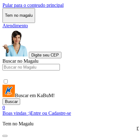
Pular para o conteudo principal
Tem no magalu
Atendimento
Digite seu CEP
Buscar no Magalu
Buscar em KaBuM!
Buscar
0
Boas vindas :)
Entre ou Cadastre-se
Tem no Magalu
D