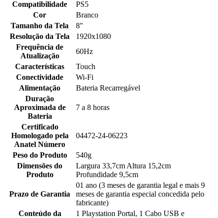
Compatibilidade
PS5
Cor
Branco
Tamanho da Tela
8"
Resolução da Tela
1920x1080
Frequência de
60Hz
Atualização
Características
Touch
Conectividade
Wi-Fi
Alimentação
Bateria Recarregável
Duração
Aproximada de
7 a 8 horas
Bateria
Certificado
Homologado pela
04472-24-06223
Anatel Número
Peso do Produto
540g
Dimensões do
Largura 33,7cm Altura 15,2cm
Produto
Profundidade 9,5cm
01 ano (3 meses de garantia legal e mais 9
Prazo de Garantia
meses de garantia especial concedida pelo
fabricante)
Conteúdo da
1 Playstation Portal, 1 Cabo USB e