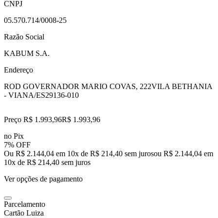
CNPJ
05.570.714/0008-25
Razão Social
KABUM S.A.
Endereço
ROD GOVERNADOR MARIO COVAS, 222
VILA BETHANIA
- VIANA/ES
29136-010
Preço R$ 1.993,96
R$
1.993
,
96
no Pix
7% OFF
Ou R$ 2.144,04 em 10x de R$ 214,40 sem juros
ou
R$ 2.144,04
em
10
x de
R$ 214,40
sem juros
Ver opções de pagamento
Parcelamento
Cartão Luiza