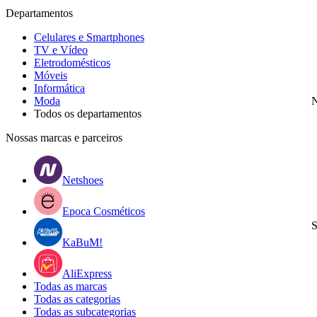
Departamentos
Celulares e Smartphones
TV e Vídeo
Eletrodomésticos
Móveis
Informática
Moda
N
Todos os departamentos
Nossas marcas e parceiros
Netshoes
Epoca Cosméticos
S
KaBuM!
AliExpress
Todas as marcas
Todas as categorias
Todas as subcategorias