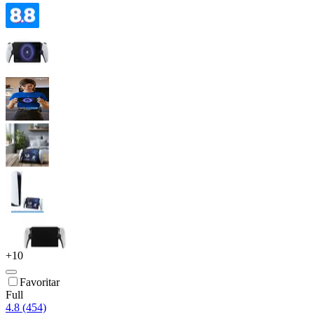
+
10
Favoritar
Full
4.8 (454)