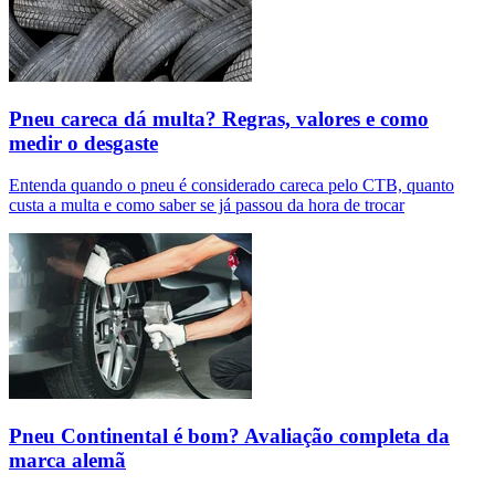
Pneu careca dá multa? Regras, valores e como
medir o desgaste
Entenda quando o pneu é considerado careca pelo CTB, quanto
custa a multa e como saber se já passou da hora de trocar
Pneu Continental é bom? Avaliação completa da
marca alemã