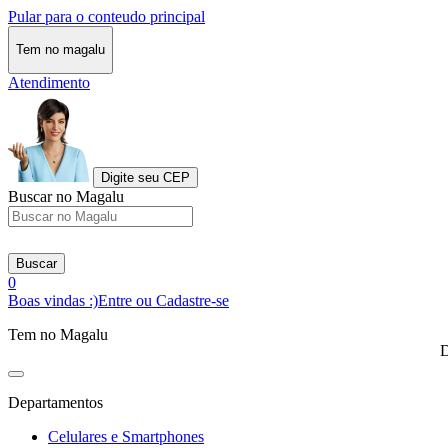
Pular para o conteudo principal
Tem no magalu
Atendimento
Digite seu CEP
Buscar no Magalu
Buscar
0
Boas vindas :)
Entre ou Cadastre-se
Tem no Magalu
D
Departamentos
Celulares e Smartphones