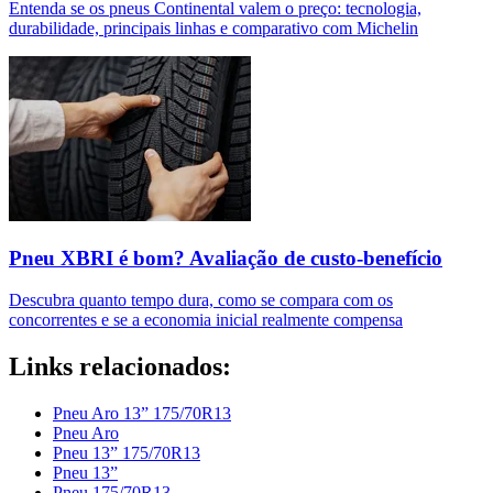
Entenda se os pneus Continental valem o preço: tecnologia,
durabilidade, principais linhas e comparativo com Michelin
Pneu XBRI é bom? Avaliação de custo-benefício
Descubra quanto tempo dura, como se compara com os
concorrentes e se a economia inicial realmente compensa
Links relacionados:
Pneu Aro 13” 175/70R13
Pneu Aro
Pneu 13” 175/70R13
Pneu 13”
Pneu 175/70R13