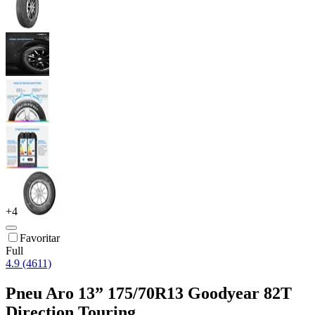
+
4
Favoritar
Full
4.9 (4611)
Pneu Aro 13” 175/70R13 Goodyear 82T
Direction Touring