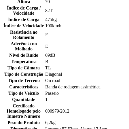
Altura
70
Índice de Carga /
82T
Velocidade
Índice de Carga
475kg
Índice de Velocidade
190km/h
Resistência ao
F
Rolamento
Aderência no
E
Molhado
Nível de Ruído
69dB
Temperatura
B
Tipo de Câmara
TL
Tipo de Construção
Diagonal
Tipo de Terreno
On road
Características
Banda de rodagem assimétrica
Tipo de Veículo
Passeio
Quantidade
1
Certificado
Homologado pelo
000979/2012
Inmetro Número
Peso do Produto
6,2kg
Dimensões do
Largura: 57,52cm, Altura: 17,5cm,