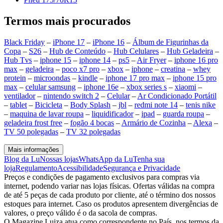
Termos mais procurados
Black Friday
–
iPhone 17
–
iPhone 16
–
Álbum de Figurinhas da
Copa
–
S26
–
Hub de Conteúdo
–
Hub Celulares
–
Hub Geladeira
–
Hub Tvs
–
iphone 15
–
iphone 14
–
ps5
–
Air Fryer
–
iphone 16 pro
max
–
geladeira
–
poco x7 pro
–
xbox
–
iphone
–
creatina
–
whey
protein
–
microondas
–
kindle
–
iphone 17 pro max
–
iphone 15 pro
max
–
celular samsung
–
iphone 16e
–
xbox series s
–
xiaomi
–
ventilador
–
nintendo switch 2
–
Celular
–
Ar Condicionado Portátil
–
tablet
–
Bicicleta
–
Body Splash
–
jbl
–
redmi note 14
–
tenis nike
–
maquina de lavar roupa
–
liquidificador
–
ipad
–
guarda roupa
–
geladeira frost free
–
fogão 4 bocas
–
Armário de Cozinha
–
Alexa
–
TV 50 polegadas
–
TV 32 polegadas
Mais informações
Blog da Lu
Nossas lojas
WhatsApp da Lu
Tenha sua
loja
Regulamento
Acessibilidade
Segurança e Privacidade
Preços e condições de pagamento exclusivos para compras via
internet, podendo variar nas lojas físicas. Ofertas válidas na compra
de até 5 peças de cada produto por cliente, até o término dos nossos
estoques para internet. Caso os produtos apresentem divergências de
valores, o preço válido é o da sacola de compras.
O Magazine Luiza atua como correspondente no País, nos termos da