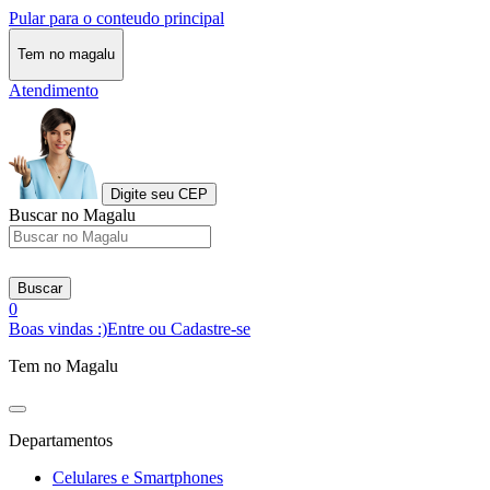
Pular para o conteudo principal
Tem no magalu
Atendimento
Digite seu CEP
Buscar no Magalu
Buscar
0
Boas vindas :)
Entre ou Cadastre-se
Tem no Magalu
Departamentos
Celulares e Smartphones