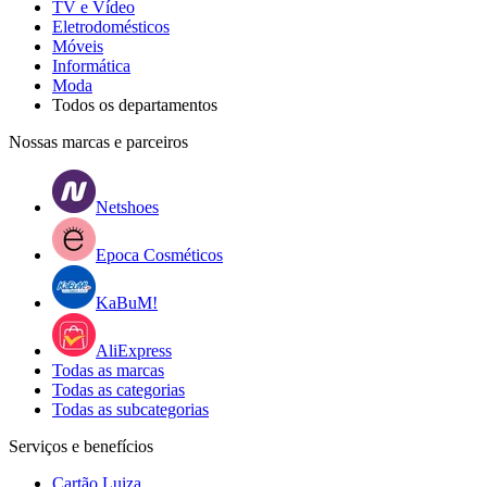
TV e Vídeo
Eletrodomésticos
Móveis
Informática
Moda
Todos os departamentos
Nossas marcas e parceiros
Netshoes
Epoca Cosméticos
KaBuM!
AliExpress
Todas as marcas
Todas as categorias
Todas as subcategorias
Serviços e benefícios
Cartão Luiza