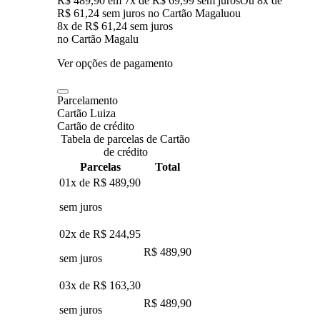
R$ 489,90
em
7
x de
R$ 69,99
sem juros
Ou 8x de
R$ 61,24 sem juros no Cartão Magalu
ou
8
x de
R$ 61,24
sem juros
no Cartão Magalu
Ver opções de pagamento
Parcelamento
Cartão Luiza
Cartão de crédito
Tabela de parcelas de Cartão
de crédito
Parcelas
Total
01x de
R$ 489,90
sem juros
02x de
R$ 244,95
R$ 489,90
sem juros
03x de
R$ 163,30
R$ 489,90
sem juros