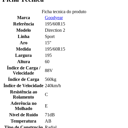
Ficha tecnica do produto
Marca
Goodyear
Referência
195/60R15
Modelo
Direction 2
Linha
Sport
Aro
15"
Medida
195/60R15
Largura
195
Altura
60
Índice de Carga /
88V
Velocidade
Índice de Carga
560kg
Índice de Velocidade
240km/h
Resistência ao
C
Rolamento
Aderência no
E
Molhado
Nível de Ruído
71dB
Temperatura
AB
Tipo de Construção
Radial