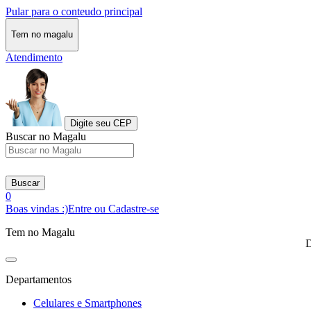
Pular para o conteudo principal
Tem no magalu
Atendimento
Digite seu CEP
Buscar no Magalu
Buscar
0
Boas vindas :)
Entre ou Cadastre-se
Tem no Magalu
D
Departamentos
Celulares e Smartphones