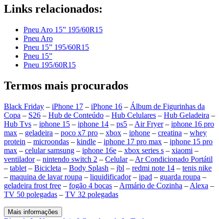
Links relacionados:
Pneu Aro 15” 195/60R15
Pneu Aro
Pneu 15” 195/60R15
Pneu 15”
Pneu 195/60R15
Termos mais procurados
Black Friday
–
iPhone 17
–
iPhone 16
–
Álbum de Figurinhas da
Copa
–
S26
–
Hub de Conteúdo
–
Hub Celulares
–
Hub Geladeira
–
Hub Tvs
–
iphone 15
–
iphone 14
–
ps5
–
Air Fryer
–
iphone 16 pro
max
–
geladeira
–
poco x7 pro
–
xbox
–
iphone
–
creatina
–
whey
protein
–
microondas
–
kindle
–
iphone 17 pro max
–
iphone 15 pro
max
–
celular samsung
–
iphone 16e
–
xbox series s
–
xiaomi
–
ventilador
–
nintendo switch 2
–
Celular
–
Ar Condicionado Portátil
–
tablet
–
Bicicleta
–
Body Splash
–
jbl
–
redmi note 14
–
tenis nike
–
maquina de lavar roupa
–
liquidificador
–
ipad
–
guarda roupa
–
geladeira frost free
–
fogão 4 bocas
–
Armário de Cozinha
–
Alexa
–
TV 50 polegadas
–
TV 32 polegadas
Mais informações