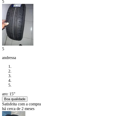
5
5
andressa
aro: 15”
Boa qualidade
Satisfeita com a compra
há cerca de 2 meses