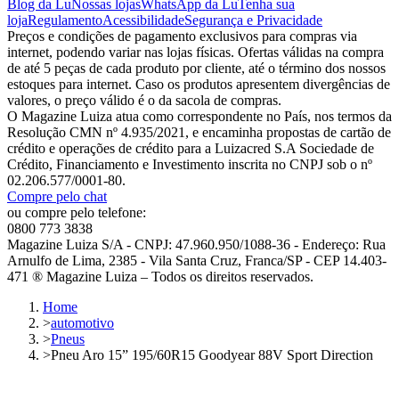
Blog da Lu
Nossas lojas
WhatsApp da Lu
Tenha sua
loja
Regulamento
Acessibilidade
Segurança e Privacidade
Preços e condições de pagamento exclusivos para compras via
internet, podendo variar nas lojas físicas. Ofertas válidas na compra
de até 5 peças de cada produto por cliente, até o término dos nossos
estoques para internet. Caso os produtos apresentem divergências de
valores, o preço válido é o da sacola de compras.
O Magazine Luiza atua como correspondente no País, nos termos da
Resolução CMN nº 4.935/2021, e encaminha propostas de cartão de
crédito e operações de crédito para a Luizacred S.A Sociedade de
Crédito, Financiamento e Investimento inscrita no CNPJ sob o nº
02.206.577/0001-80.
Compre pelo chat
ou compre pelo telefone:
0800 773 3838
Magazine Luiza S/A - CNPJ: 47.960.950/1088-36 - Endereço: Rua
Arnulfo de Lima, 2385 - Vila Santa Cruz, Franca/SP - CEP 14.403-
471 ® Magazine Luiza – Todos os direitos reservados.
Home
>
automotivo
>
Pneus
>
Pneu Aro 15” 195/60R15 Goodyear 88V Sport Direction