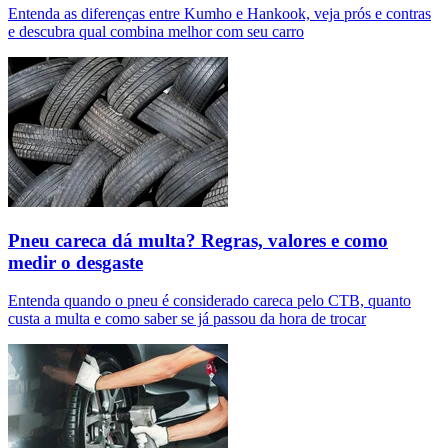
Entenda as diferenças entre Kumho e Hankook, veja prós e contras
e descubra qual combina melhor com seu carro
Pneu careca dá multa? Regras, valores e como
medir o desgaste
Entenda quando o pneu é considerado careca pelo CTB, quanto
custa a multa e como saber se já passou da hora de trocar