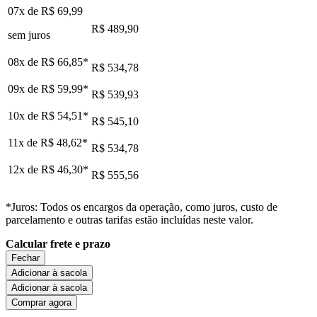
07x de
R$ 69,99
R$ 489,90
sem juros
08x de
R$ 66,85
*
R$ 534,78
09x de
R$ 59,99
*
R$ 539,93
10x de
R$ 54,51
*
R$ 545,10
11x de
R$ 48,62
*
R$ 534,78
12x de
R$ 46,30
*
R$ 555,56
*Juros: Todos os encargos da operação, como juros, custo de
parcelamento e outras tarifas estão incluídas neste valor.
Calcular frete e prazo
Fechar
Adicionar à sacola
Adicionar à sacola
Comprar agora