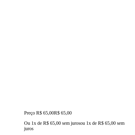
Preço R$ 65,00
R$
65
,
00
Ou 1x de R$ 65,00 sem juros
ou
1
x de
R$ 65,00
sem
juros