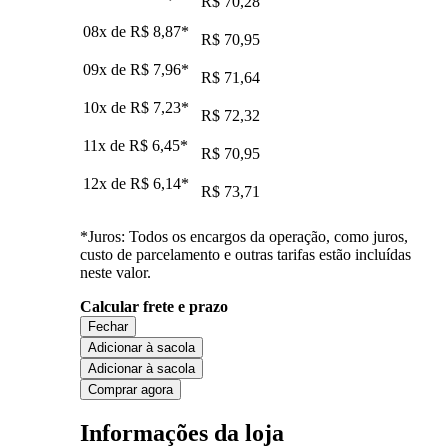
R$ 70,28
08x de
R$ 8,87
*
R$ 70,95
09x de
R$ 7,96
*
R$ 71,64
10x de
R$ 7,23
*
R$ 72,32
11x de
R$ 6,45
*
R$ 70,95
12x de
R$ 6,14
*
R$ 73,71
*Juros: Todos os encargos da operação, como juros,
custo de parcelamento e outras tarifas estão incluídas
neste valor.
Calcular frete e prazo
Fechar
Adicionar à sacola
Adicionar à sacola
Comprar agora
Informações da loja