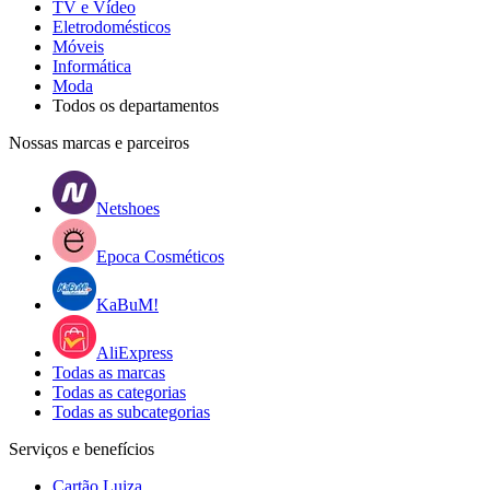
TV e Vídeo
Eletrodomésticos
Móveis
Informática
Moda
Todos os departamentos
Nossas marcas e parceiros
Netshoes
Epoca Cosméticos
KaBuM!
AliExpress
Todas as marcas
Todas as categorias
Todas as subcategorias
Serviços e benefícios
Cartão Luiza