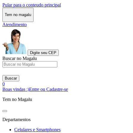
Pular para o conteudo principal
Tem no magalu
Atendimento
Digite seu CEP
Buscar no Magalu
Buscar
0
Boas vindas :)
Entre ou Cadastre-se
Tem no Magalu
Departamentos
Celulares e Smartphones