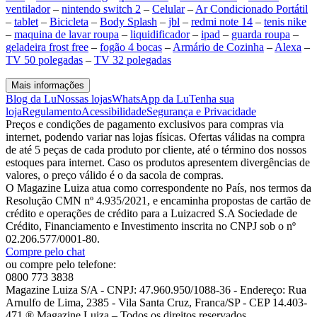
ventilador
–
nintendo switch 2
–
Celular
–
Ar Condicionado Portátil
–
tablet
–
Bicicleta
–
Body Splash
–
jbl
–
redmi note 14
–
tenis nike
–
maquina de lavar roupa
–
liquidificador
–
ipad
–
guarda roupa
–
geladeira frost free
–
fogão 4 bocas
–
Armário de Cozinha
–
Alexa
–
TV 50 polegadas
–
TV 32 polegadas
Mais informações
Blog da Lu
Nossas lojas
WhatsApp da Lu
Tenha sua
loja
Regulamento
Acessibilidade
Segurança e Privacidade
Preços e condições de pagamento exclusivos para compras via
internet, podendo variar nas lojas físicas. Ofertas válidas na compra
de até 5 peças de cada produto por cliente, até o término dos nossos
estoques para internet. Caso os produtos apresentem divergências de
valores, o preço válido é o da sacola de compras.
O Magazine Luiza atua como correspondente no País, nos termos da
Resolução CMN nº 4.935/2021, e encaminha propostas de cartão de
crédito e operações de crédito para a Luizacred S.A Sociedade de
Crédito, Financiamento e Investimento inscrita no CNPJ sob o nº
02.206.577/0001-80.
Compre pelo chat
ou compre pelo telefone:
0800 773 3838
Magazine Luiza S/A - CNPJ: 47.960.950/1088-36 - Endereço: Rua
Arnulfo de Lima, 2385 - Vila Santa Cruz, Franca/SP - CEP 14.403-
471 ® Magazine Luiza – Todos os direitos reservados.