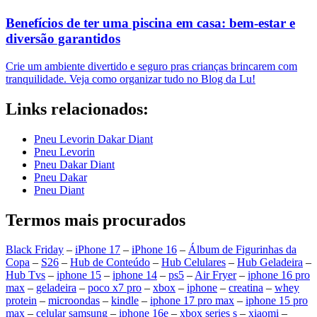
Benefícios de ter uma piscina em casa: bem-estar e
diversão garantidos
Crie um ambiente divertido e seguro pras crianças brincarem com
tranquilidade. Veja como organizar tudo no Blog da Lu!
Links relacionados:
Pneu Levorin Dakar Diant
Pneu Levorin
Pneu Dakar Diant
Pneu Dakar
Pneu Diant
Termos mais procurados
Black Friday
–
iPhone 17
–
iPhone 16
–
Álbum de Figurinhas da
Copa
–
S26
–
Hub de Conteúdo
–
Hub Celulares
–
Hub Geladeira
–
Hub Tvs
–
iphone 15
–
iphone 14
–
ps5
–
Air Fryer
–
iphone 16 pro
max
–
geladeira
–
poco x7 pro
–
xbox
–
iphone
–
creatina
–
whey
protein
–
microondas
–
kindle
–
iphone 17 pro max
–
iphone 15 pro
max
–
celular samsung
–
iphone 16e
–
xbox series s
–
xiaomi
–