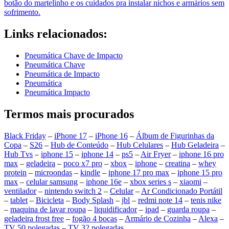
botão do martelinho e os cuidados pra instalar nichos e armários sem
sofrimento.
Links relacionados:
Pneumática Chave de Impacto
Pneumática Chave
Pneumática de Impacto
Pneumática
Pneumática Impacto
Termos mais procurados
Black Friday
–
iPhone 17
–
iPhone 16
–
Álbum de Figurinhas da
Copa
–
S26
–
Hub de Conteúdo
–
Hub Celulares
–
Hub Geladeira
–
Hub Tvs
–
iphone 15
–
iphone 14
–
ps5
–
Air Fryer
–
iphone 16 pro
max
–
geladeira
–
poco x7 pro
–
xbox
–
iphone
–
creatina
–
whey
protein
–
microondas
–
kindle
–
iphone 17 pro max
–
iphone 15 pro
max
–
celular samsung
–
iphone 16e
–
xbox series s
–
xiaomi
–
ventilador
–
nintendo switch 2
–
Celular
–
Ar Condicionado Portátil
–
tablet
–
Bicicleta
–
Body Splash
–
jbl
–
redmi note 14
–
tenis nike
–
maquina de lavar roupa
–
liquidificador
–
ipad
–
guarda roupa
–
geladeira frost free
–
fogão 4 bocas
–
Armário de Cozinha
–
Alexa
–
TV 50 polegadas
–
TV 32 polegadas