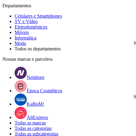
Departamentos
Celulares e Smartphones
TV e Vídeo
Eletrodomésticos
Móveis
Informática
Moda
N
Todos os departamentos
Nossas marcas e parceiros
Netshoes
Epoca Cosméticos
S
KaBuM!
AliExpress
Todas as marcas
Todas as categorias
Todas as subcategorias