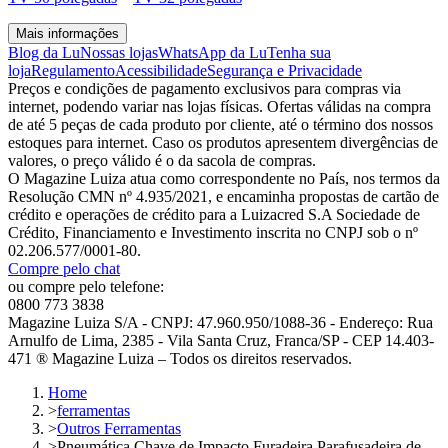
Mais informações
Blog da Lu
Nossas lojas
WhatsApp da Lu
Tenha sua
loja
Regulamento
Acessibilidade
Segurança e Privacidade
Preços e condições de pagamento exclusivos para compras via
internet, podendo variar nas lojas físicas. Ofertas válidas na compra
de até 5 peças de cada produto por cliente, até o término dos nossos
estoques para internet. Caso os produtos apresentem divergências de
valores, o preço válido é o da sacola de compras.
O Magazine Luiza atua como correspondente no País, nos termos da
Resolução CMN nº 4.935/2021, e encaminha propostas de cartão de
crédito e operações de crédito para a Luizacred S.A Sociedade de
Crédito, Financiamento e Investimento inscrita no CNPJ sob o nº
02.206.577/0001-80.
Compre pelo chat
ou compre pelo telefone:
0800 773 3838
Magazine Luiza S/A - CNPJ: 47.960.950/1088-36 - Endereço: Rua
Arnulfo de Lima, 2385 - Vila Santa Cruz, Franca/SP - CEP 14.403-
471 ® Magazine Luiza – Todos os direitos reservados.
Home
>
ferramentas
>
Outros Ferramentas
>
Pneumática Chave de Impacto Furadeira Parafusadeira de