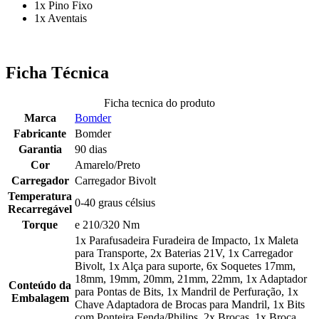
1x Pino Fixo
1x Aventais
Ficha Técnica
Ficha tecnica do produto
Marca
Bomder
Fabricante
Bomder
Garantia
90 dias
Cor
Amarelo/Preto
Carregador
Carregador Bivolt
Temperatura
0-40 graus célsius
Recarregável
Torque
e 210/320 Nm
1x Parafusadeira Furadeira de Impacto, 1x Maleta
para Transporte, 2x Baterias 21V, 1x Carregador
Bivolt, 1x Alça para suporte, 6x Soquetes 17mm,
18mm, 19mm, 20mm, 21mm, 22mm, 1x Adaptador
Conteúdo da
para Pontas de Bits, 1x Mandril de Perfuração, 1x
Embalagem
Chave Adaptadora de Brocas para Mandril, 1x Bits
com Ponteira Fenda/Philips, 2x Brocas, 1x Broca