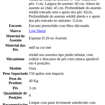
pés: 3 cm. Largura do assento: 60 cm. Altura do
assento ao chão: 45 cm. Profundidade do assento
retrátil esticado sem o apoio dos pés: 82cm.
Profundidade do assento retrátil aberto e o apoio
dos pés esticado no máximo: 112cm.
Encosto
Encosto preenchido com fibra siliconada.
Marca
Loja Sheep
Material do
Espuma D-26 no Assento
Assento
Material dos
mdf na cor mel
Pés
retrátil nos assentos tipo pistão tubular, com
Mecanismo
rodízio e descanso de pés com catraca ajustável
em 4 posições.
Modelo
Onix
Peso Suportado
150 quilos sem impacto
Peso do
40 Kg
Produto
Pés
3 cm
Quantidade de
4
Posições
Limpar com pano levemente umedecido com
Recomendações