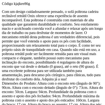
Código
kjajkee86g
Com um design cuidadosamente pensado, o sofá poltrona cadeira
reclinável retrátil Onix oferece uma experiência de assento
incomparável. Esta poltrona é construída com materiais de alta
qualidade que garantem durabilidade e conforto. Seu estofamento
macio e acolchoado convida você a afundar e relaxar após um longo
dia de trabalho ou para desfrutar de momentos de lazer. O
mecanismo retrátil desta poltrona é um verdadeiro diferencial, pois
permite que você estenda o apoio para os pés com facilidade,
proporcionando um relaxamento total para o corpo. É como ter seu
próprio oásis de tranquilidade em casa. Quando não está em uso, a
poltrona retrátil pode ser facilmente retraída para um visual mais
compacto e elegante, também possui outro mecanismo para
inclinação do encosto, possibilitando 4 regulagens de altura do
encosto que vai desde o deitado (0 graus), até o reto (90 graus). É
uma excelente poltrona para ser utilizada também para
amamentação, para descanso pós cirúrgico, para clínicas, tudo para
desfrutar do conforto dela. Adquira já a sua!
Dimensões do Produto: Altura com o encosto reto (ângulo de 90°):
90cm. Altura com o encosto deitado (ângulo de 0°): 73cm. Altura do
encosto: 50cm. Largura: 94cm. Profundidade da poltrona com o
assento e apoio dos pés fechados: 94cm. Profundidade máxima da
poltrona com o assento e apoio dos pés esticados: 160cm. Largura
do braço: 17 cm. Altura do braço ao assento: 17 cm. Altura dos pés: