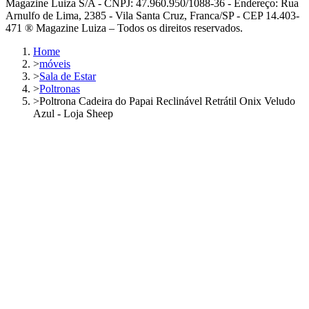
Magazine Luiza S/A - CNPJ: 47.960.950/1088-36 - Endereço: Rua
Arnulfo de Lima, 2385 - Vila Santa Cruz, Franca/SP - CEP 14.403-
471 ® Magazine Luiza – Todos os direitos reservados.
Home
>
móveis
>
Sala de Estar
>
Poltronas
>
Poltrona Cadeira do Papai Reclinável Retrátil Onix Veludo
Azul - Loja Sheep