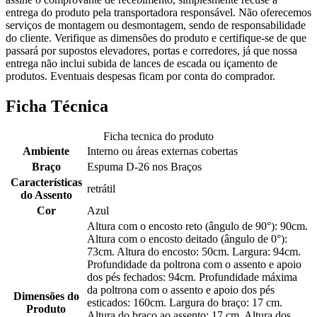
entrega do produto pela transportadora responsável. Não oferecemos
serviços de montagem ou desmontagem, sendo de responsabilidade
do cliente. Verifique as dimensões do produto e certifique-se de que
passará por supostos elevadores, portas e corredores, já que nossa
entrega não inclui subida de lances de escada ou içamento de
produtos. Eventuais despesas ficam por conta do comprador.
Ficha Técnica
Ficha tecnica do produto
Ambiente
Interno ou áreas externas cobertas
Braço
Espuma D-26 nos Braços
Características
retrátil
do Assento
Cor
Azul
Altura com o encosto reto (ângulo de 90°): 90cm.
Altura com o encosto deitado (ângulo de 0°):
73cm. Altura do encosto: 50cm. Largura: 94cm.
Profundidade da poltrona com o assento e apoio
dos pés fechados: 94cm. Profundidade máxima
da poltrona com o assento e apoio dos pés
Dimensões do
esticados: 160cm. Largura do braço: 17 cm.
Produto
Altura do braço ao assento: 17 cm. Altura dos