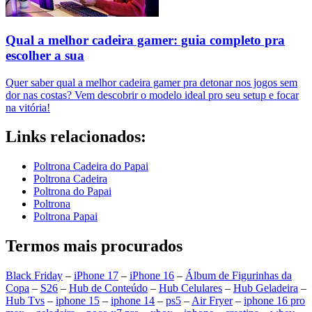
Qual a melhor cadeira gamer: guia completo pra
escolher a sua
Quer saber qual a melhor cadeira gamer pra detonar nos jogos sem
dor nas costas? Vem descobrir o modelo ideal pro seu setup e focar
na vitória!
Links relacionados:
Poltrona Cadeira do Papai
Poltrona Cadeira
Poltrona do Papai
Poltrona
Poltrona Papai
Termos mais procurados
Black Friday
–
iPhone 17
–
iPhone 16
–
Álbum de Figurinhas da
Copa
–
S26
–
Hub de Conteúdo
–
Hub Celulares
–
Hub Geladeira
–
Hub Tvs
–
iphone 15
–
iphone 14
–
ps5
–
Air Fryer
–
iphone 16 pro