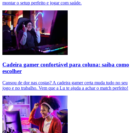
montar o setup perfeito e jogar com saúde.
Cadeira gamer confortável para coluna: saiba como
escolher
Cansou de dor nas costas? A cadeira gamer certa muda tudo no seu
jogo e no trabalho. Vem que a Lu te ajuda a achar o match perfeito!