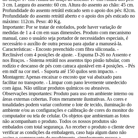
3 cm. Largura do assento: 60 cm. Altura do assento ao chão: 45 cm.
Profundidade do assento retrátil esticado sem o apoio dos pés: 82cm.
Profundidade do assento retrátil aberto e o apoio dos pés esticado no
máximo: 112cm. Peso: 40 Kg.
Importante: Por se tratar de estofados, pode haver variação de
medidas de 1 a 4 cm em suas dimensões. Produto com mecanismo
manual, caso o usuário seja portador de necessidades especiais, é
necessário o auxílio de outra pessoa para ajudar a manuseá-la.
Características: - Encosto preenchido com fibra siliconada. -
Reclinável com 4 posições de ajuste. - Espuma D-26 no Assento e
nos Braços. - Sistema retrátil nos assentos tipo pistão tubular, com
rodízio e descanso de pés com catraca ajustável em 4 posições. - Pés
em mdf na cor mel. - Suporta até 150 quilos sem impacto. -
Montagem: Apenas encaixar o encosto que vai abaixado para
facilitar no transporte. - Limpar com pano levemente umedecido
com água. Não utilizar produtos químicos ou abrasivos.
Observações importantes: Produto para uso em ambiente interno ou
áreas externas cobertas. Fotos meramente ilustrativas. As cores e
tonalidades podem variar conforme o lote de tecido, iluminação do
ambiente e/ou as configurações e calibração de cores do monitor do
computador ou tela de celular. Os objetos que ambientam as fotos
não acompanham o produto. Todos os nossos produtos são
embalados com total segurança. Ao receber o produto o cliente deve
verificar as condições da embalagem, caso haja algum dano não
assine o comprovante de recebimento, simplesmente recuse a