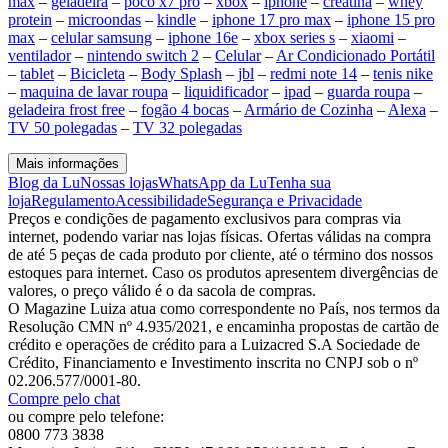
max
–
geladeira
–
poco x7 pro
–
xbox
–
iphone
–
creatina
–
whey
protein
–
microondas
–
kindle
–
iphone 17 pro max
–
iphone 15 pro
max
–
celular samsung
–
iphone 16e
–
xbox series s
–
xiaomi
–
ventilador
–
nintendo switch 2
–
Celular
–
Ar Condicionado Portátil
–
tablet
–
Bicicleta
–
Body Splash
–
jbl
–
redmi note 14
–
tenis nike
–
maquina de lavar roupa
–
liquidificador
–
ipad
–
guarda roupa
–
geladeira frost free
–
fogão 4 bocas
–
Armário de Cozinha
–
Alexa
–
TV 50 polegadas
–
TV 32 polegadas
Mais informações
Blog da Lu
Nossas lojas
WhatsApp da Lu
Tenha sua
loja
Regulamento
Acessibilidade
Segurança e Privacidade
Preços e condições de pagamento exclusivos para compras via
internet, podendo variar nas lojas físicas. Ofertas válidas na compra
de até 5 peças de cada produto por cliente, até o término dos nossos
estoques para internet. Caso os produtos apresentem divergências de
valores, o preço válido é o da sacola de compras.
O Magazine Luiza atua como correspondente no País, nos termos da
Resolução CMN nº 4.935/2021, e encaminha propostas de cartão de
crédito e operações de crédito para a Luizacred S.A Sociedade de
Crédito, Financiamento e Investimento inscrita no CNPJ sob o nº
02.206.577/0001-80.
Compre pelo chat
ou compre pelo telefone:
0800 773 3838