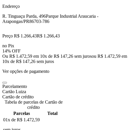
Endereço
R. Tinguaçu Parda, 496
Parque Industrial Araucaria -
Arapongas/PR
86703-786
Preço R$ 1.266,43
R$
1.266
,
43
no Pix
14% OFF
Ou R$ 1.472,59 em 10x de R$ 147,26 sem juros
ou
R$ 1.472,59
em
10
x de
R$ 147,26
sem juros
Ver opções de pagamento
Parcelamento
Cartão Luiza
Cartão de crédito
Tabela de parcelas de Cartão de
crédito
Parcelas
Total
01x de
R$ 1.472,59
sem juros