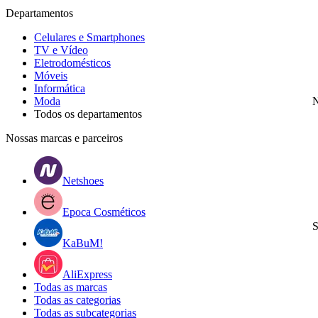
Departamentos
Celulares e Smartphones
TV e Vídeo
Eletrodomésticos
Móveis
Informática
Moda
N
Todos os departamentos
Nossas marcas e parceiros
Netshoes
Epoca Cosméticos
S
KaBuM!
AliExpress
Todas as marcas
Todas as categorias
Todas as subcategorias