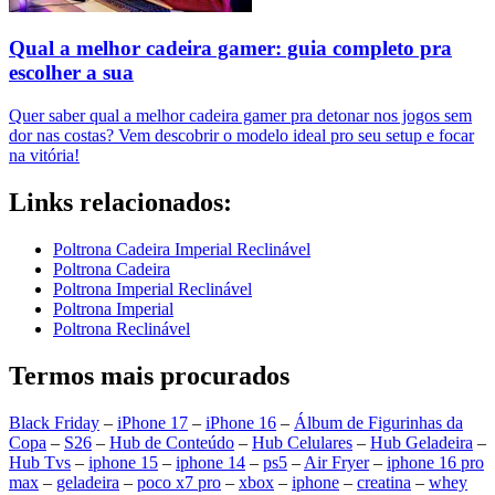
Qual a melhor cadeira gamer: guia completo pra
escolher a sua
Quer saber qual a melhor cadeira gamer pra detonar nos jogos sem
dor nas costas? Vem descobrir o modelo ideal pro seu setup e focar
na vitória!
Links relacionados:
Poltrona Cadeira Imperial Reclinável
Poltrona Cadeira
Poltrona Imperial Reclinável
Poltrona Imperial
Poltrona Reclinável
Termos mais procurados
Black Friday
–
iPhone 17
–
iPhone 16
–
Álbum de Figurinhas da
Copa
–
S26
–
Hub de Conteúdo
–
Hub Celulares
–
Hub Geladeira
–
Hub Tvs
–
iphone 15
–
iphone 14
–
ps5
–
Air Fryer
–
iphone 16 pro
max
–
geladeira
–
poco x7 pro
–
xbox
–
iphone
–
creatina
–
whey