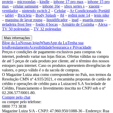
protein
–
microondas
–
kindle
–
iphone 17 pro max
–
iphone 15 pro
max
–
celular samsung
–
iphone 16e
–
xbox series s
–
xiaomi
–
ventilador
–
nintendo switch 2
–
Celular
–
Ar Condicionado Portátil
–
tablet
–
Bicicleta
–
Body Splash
–
jbl
–
redmi note 14
–
tenis nike
–
maquina de lavar roupa
–
liquidificador
–
ipad
–
guarda roupa
–
geladeira frost free
–
fogão 4 bocas
–
Armário de Cozinha
–
Alexa
–
TV 50 polegadas
–
TV 32 polegadas
Mais informações
Blog da Lu
Nossas lojas
WhatsApp da Lu
Tenha sua
loja
Regulamento
Acessibilidade
Segurança e Privacidade
Preços e condições de pagamento exclusivos para compras via
internet, podendo variar nas lojas físicas. Ofertas válidas na compra
de até 5 peças de cada produto por cliente, até o término dos nossos
estoques para internet. Caso os produtos apresentem divergências de
valores, o preço válido é o da sacola de compras.
O Magazine Luiza atua como correspondente no País, nos termos da
Resolução CMN nº 4.935/2021, e encaminha propostas de cartão de
crédito e operações de crédito para a Luizacred S.A Sociedade de
Crédito, Financiamento e Investimento inscrita no CNPJ sob o nº
02.206.577/0001-80.
Compre pelo chat
ou compre pelo telefone:
0800 773 3838
Magazine Luiza S/A - CNPJ: 47.960.950/1088-36 - Endereço: Rua