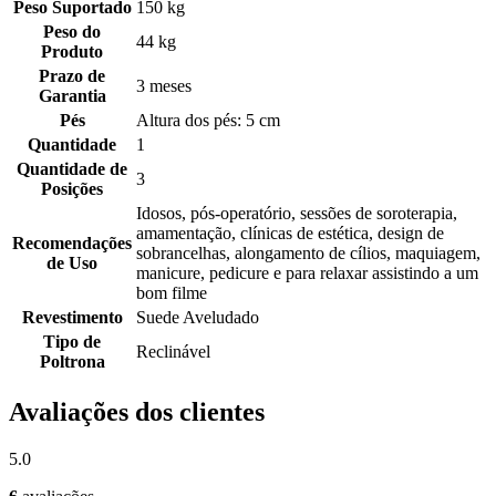
Peso Suportado
150 kg
Peso do
44 kg
Produto
Prazo de
3 meses
Garantia
Pés
Altura dos pés: 5 cm
Quantidade
1
Quantidade de
3
Posições
Idosos, pós-operatório, sessões de soroterapia,
amamentação, clínicas de estética, design de
Recomendações
sobrancelhas, alongamento de cílios, maquiagem,
de Uso
manicure, pedicure e para relaxar assistindo a um
bom filme
Revestimento
Suede Aveludado
Tipo de
Reclinável
Poltrona
Avaliações dos clientes
5.0