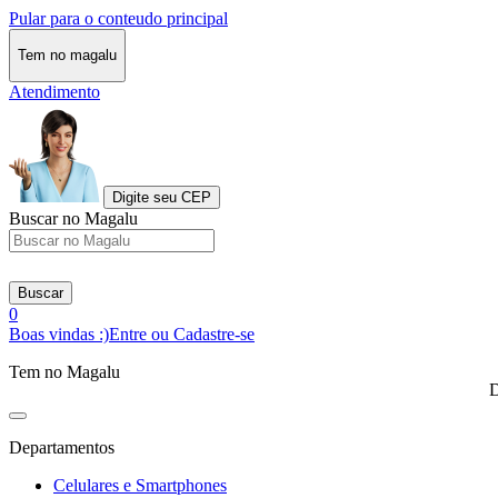
Pular para o conteudo principal
Tem no magalu
Atendimento
Digite seu CEP
Buscar no Magalu
Buscar
0
Boas vindas :)
Entre ou Cadastre-se
Tem no Magalu
D
Departamentos
Celulares e Smartphones