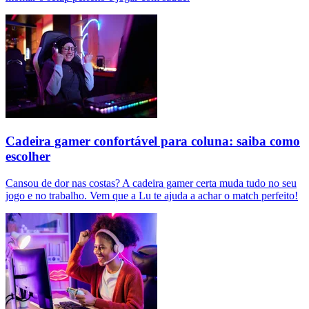
Cadeira gamer confortável para coluna: saiba como
escolher
Cansou de dor nas costas? A cadeira gamer certa muda tudo no seu
jogo e no trabalho. Vem que a Lu te ajuda a achar o match perfeito!