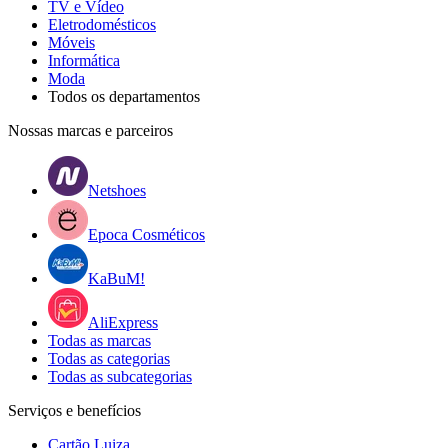
TV e Vídeo
Eletrodomésticos
Móveis
Informática
Moda
Todos os departamentos
Nossas marcas e parceiros
Netshoes
Epoca Cosméticos
KaBuM!
AliExpress
Todas as marcas
Todas as categorias
Todas as subcategorias
Serviços e benefícios
Cartão Luiza