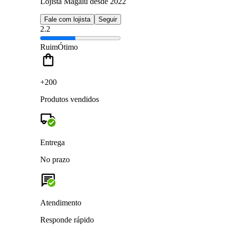
Lojista Magalu desde 2022
Fale com lojista
Seguir
2.2
Ruim
Ótimo
+200
Produtos vendidos
Entrega
No prazo
Atendimento
Responde rápido