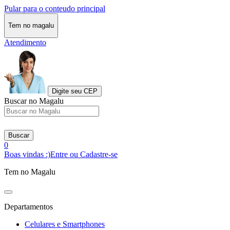
Pular para o conteudo principal
Tem no magalu
Atendimento
Digite seu CEP
Buscar no Magalu
Buscar
0
Boas vindas :)
Entre ou Cadastre-se
Tem no Magalu
Departamentos
Celulares e Smartphones