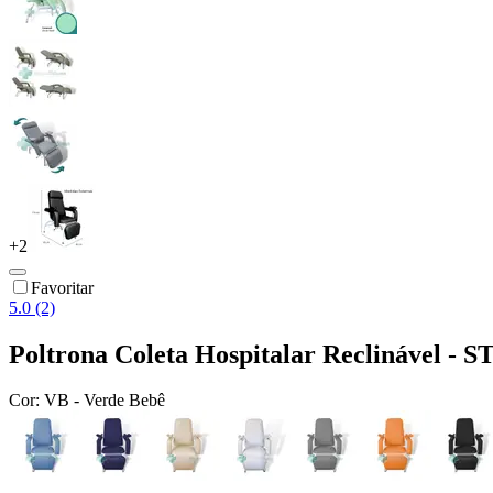
+
2
Favoritar
5.0 (2)
Poltrona Coleta Hospitalar Reclinável -
Cor:
VB - Verde Bebê