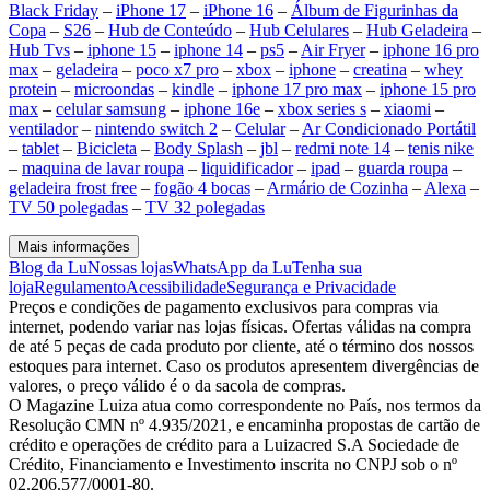
Black Friday
–
iPhone 17
–
iPhone 16
–
Álbum de Figurinhas da
Copa
–
S26
–
Hub de Conteúdo
–
Hub Celulares
–
Hub Geladeira
–
Hub Tvs
–
iphone 15
–
iphone 14
–
ps5
–
Air Fryer
–
iphone 16 pro
max
–
geladeira
–
poco x7 pro
–
xbox
–
iphone
–
creatina
–
whey
protein
–
microondas
–
kindle
–
iphone 17 pro max
–
iphone 15 pro
max
–
celular samsung
–
iphone 16e
–
xbox series s
–
xiaomi
–
ventilador
–
nintendo switch 2
–
Celular
–
Ar Condicionado Portátil
–
tablet
–
Bicicleta
–
Body Splash
–
jbl
–
redmi note 14
–
tenis nike
–
maquina de lavar roupa
–
liquidificador
–
ipad
–
guarda roupa
–
geladeira frost free
–
fogão 4 bocas
–
Armário de Cozinha
–
Alexa
–
TV 50 polegadas
–
TV 32 polegadas
Mais informações
Blog da Lu
Nossas lojas
WhatsApp da Lu
Tenha sua
loja
Regulamento
Acessibilidade
Segurança e Privacidade
Preços e condições de pagamento exclusivos para compras via
internet, podendo variar nas lojas físicas. Ofertas válidas na compra
de até 5 peças de cada produto por cliente, até o término dos nossos
estoques para internet. Caso os produtos apresentem divergências de
valores, o preço válido é o da sacola de compras.
O Magazine Luiza atua como correspondente no País, nos termos da
Resolução CMN nº 4.935/2021, e encaminha propostas de cartão de
crédito e operações de crédito para a Luizacred S.A Sociedade de
Crédito, Financiamento e Investimento inscrita no CNPJ sob o nº
02.206.577/0001-80.