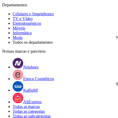
Departamentos
Celulares e Smartphones
TV e Vídeo
Eletrodomésticos
Móveis
Informática
Moda
N
Todos os departamentos
Nossas marcas e parceiros
Netshoes
Epoca Cosméticos
S
KaBuM!
AliExpress
Todas as marcas
Todas as categorias
Todas as subcategorias