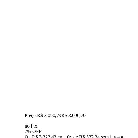
Preço R$ 3.090,79
R$
3.090
,
79
no Pix
7% OFF
Ou R$ 3.323,43 em 10x de R$ 332,34 sem juros
ou