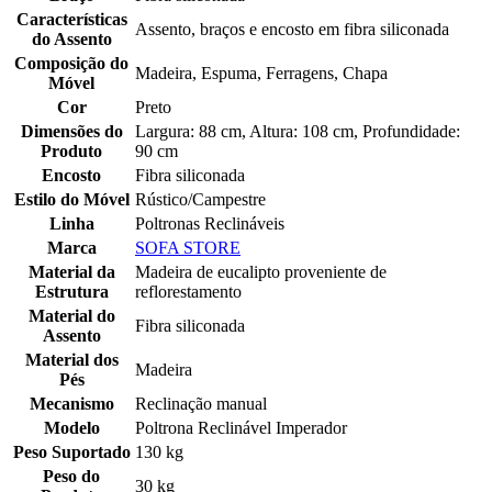
Características
Assento, braços e encosto em fibra siliconada
do Assento
Composição do
Madeira, Espuma, Ferragens, Chapa
Móvel
Cor
Preto
Dimensões do
Largura: 88 cm, Altura: 108 cm, Profundidade:
Produto
90 cm
Encosto
Fibra siliconada
Estilo do Móvel
Rústico/Campestre
Linha
Poltronas Reclináveis
Marca
SOFA STORE
Material da
Madeira de eucalipto proveniente de
Estrutura
reflorestamento
Material do
Fibra siliconada
Assento
Material dos
Madeira
Pés
Mecanismo
Reclinação manual
Modelo
Poltrona Reclinável Imperador
Peso Suportado
130 kg
Peso do
30 kg