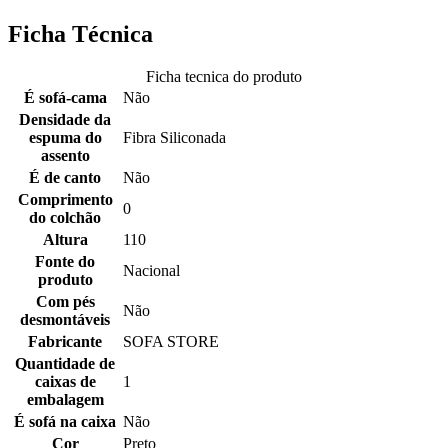
Ficha Técnica
Ficha tecnica do produto
É sofá-cama
Não
Densidade da
espuma do
Fibra Siliconada
assento
É de canto
Não
Comprimento
0
do colchão
Altura
110
Fonte do
Nacional
produto
Com pés
Não
desmontáveis
Fabricante
SOFA STORE
Quantidade de
caixas de
1
embalagem
É sofá na caixa
Não
Cor
Preto