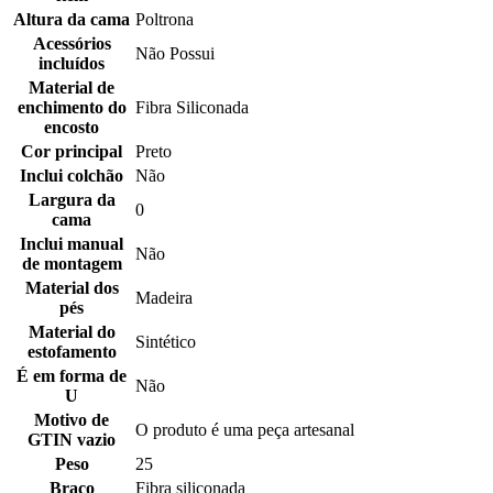
Altura da cama
Poltrona
Acessórios
Não Possui
incluídos
Material de
enchimento do
Fibra Siliconada
encosto
Cor principal
Preto
Inclui colchão
Não
Largura da
0
cama
Inclui manual
Não
de montagem
Material dos
Madeira
pés
Material do
Sintético
estofamento
É em forma de
Não
U
Motivo de
O produto é uma peça artesanal
GTIN vazio
Peso
25
Braço
Fibra siliconada