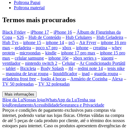
Poltrona Papai
Poltrona material
Termos mais procurados
Black Friday
–
iPhone 17
–
iPhone 16
–
Álbum de Figurinhas da
Copa
–
S26
–
Hub de Conteúdo
–
Hub Celulares
–
Hub Geladeira
–
Hub Tvs
–
iphone 15
–
iphone 14
–
ps5
–
Air Fryer
–
iphone 16 pro
max
–
geladeira
–
poco x7 pro
–
xbox
–
iphone
–
creatina
–
whey
protein
–
microondas
–
kindle
–
iphone 17 pro max
–
iphone 15 pro
max
–
celular samsung
–
iphone 16e
–
xbox series s
–
xiaomi
–
ventilador
–
nintendo switch 2
–
Celular
–
Ar Condicionado Portátil
–
tablet
–
Bicicleta
–
Body Splash
–
jbl
–
redmi note 14
–
tenis nike
–
maquina de lavar roupa
–
liquidificador
–
ipad
–
guarda roupa
–
geladeira frost free
–
fogão 4 bocas
–
Armário de Cozinha
–
Alexa
–
TV 50 polegadas
–
TV 32 polegadas
Mais informações
Blog da Lu
Nossas lojas
WhatsApp da Lu
Tenha sua
loja
Regulamento
Acessibilidade
Segurança e Privacidade
Preços e condições de pagamento exclusivos para compras via
internet, podendo variar nas lojas físicas. Ofertas válidas na compra
de até 5 peças de cada produto por cliente, até o término dos nossos
estoques para internet. Caso os produtos apresentem divergências de