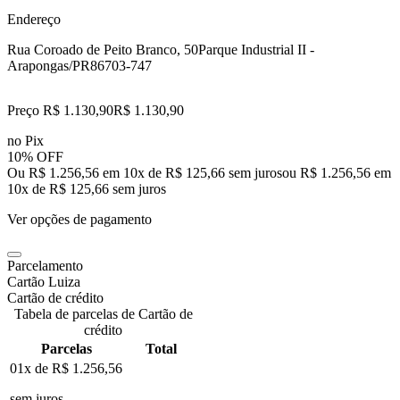
Endereço
Rua Coroado de Peito Branco, 50
Parque Industrial II -
Arapongas/PR
86703-747
Preço R$ 1.130,90
R$
1.130
,
90
no Pix
10% OFF
Ou R$ 1.256,56 em 10x de R$ 125,66 sem juros
ou
R$ 1.256,56
em
10
x de
R$ 125,66
sem juros
Ver opções de pagamento
Parcelamento
Cartão Luiza
Cartão de crédito
Tabela de parcelas de Cartão de
crédito
Parcelas
Total
01x de
R$ 1.256,56
sem juros