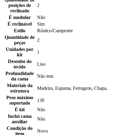
posições de
2
reclinado
É modular
Não
É reclinável
Sim
Estilo
Rústico/Campestre
Quantidade de
2
peças
Unidades por
1
kit
Desenho do
Liso
tecido
Profundidade
Não tem
da cama
Materiais da
Madeira, Espuma, Ferragens, Chapa,
estrutura
Peso máximo
130
suportado
É kit
Não
Inclui cama
Não
auxiliar
Condição do
Novo
item