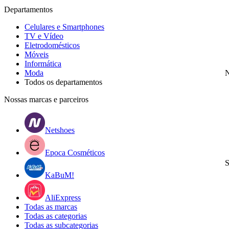
Departamentos
Celulares e Smartphones
TV e Vídeo
Eletrodomésticos
Móveis
Informática
Moda
N
Todos os departamentos
Nossas marcas e parceiros
Netshoes
Epoca Cosméticos
S
KaBuM!
AliExpress
Todas as marcas
Todas as categorias
Todas as subcategorias