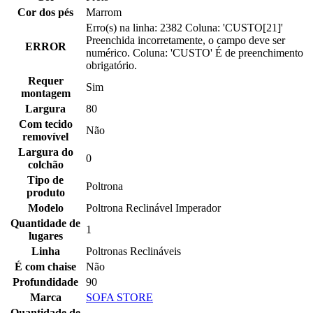
Cor dos pés
Marrom
Erro(s) na linha: 2382 Coluna: 'CUSTO[21]'
Preenchida incorretamente, o campo deve ser
ERROR
numérico. Coluna: 'CUSTO' É de preenchimento
obrigatório.
Requer
Sim
montagem
Largura
80
Com tecido
Não
removível
Largura do
0
colchão
Tipo de
Poltrona
produto
Modelo
Poltrona Reclinável Imperador
Quantidade de
1
lugares
Linha
Poltronas Reclináveis
É com chaise
Não
Profundidade
90
Marca
SOFA STORE
Quantidade de