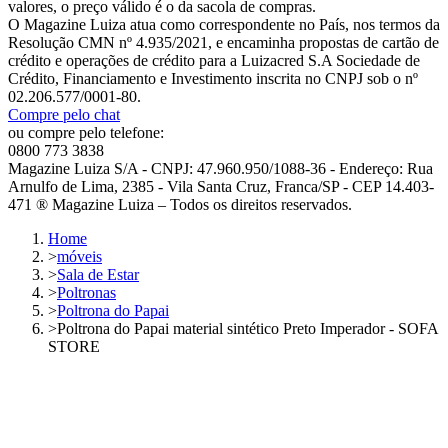
valores, o preço válido é o da sacola de compras.
O Magazine Luiza atua como correspondente no País, nos termos da
Resolução CMN nº 4.935/2021, e encaminha propostas de cartão de
crédito e operações de crédito para a Luizacred S.A Sociedade de
Crédito, Financiamento e Investimento inscrita no CNPJ sob o nº
02.206.577/0001-80.
Compre pelo chat
ou compre pelo telefone:
0800 773 3838
Magazine Luiza S/A - CNPJ: 47.960.950/1088-36 - Endereço: Rua
Arnulfo de Lima, 2385 - Vila Santa Cruz, Franca/SP - CEP 14.403-
471 ® Magazine Luiza – Todos os direitos reservados.
Home
>
móveis
>
Sala de Estar
>
Poltronas
>
Poltrona do Papai
>
Poltrona do Papai material sintético Preto Imperador - SOFA
STORE