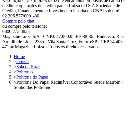
Resolução CMN nº 4.935/2021, e encaminha propostas de cartão de
crédito e operações de crédito para a Luizacred S.A Sociedade de
Crédito, Financiamento e Investimento inscrita no CNPJ sob o nº
02.206.577/0001-80.
Compre pelo chat
ou compre pelo telefone:
0800 773 3838
Magazine Luiza S/A - CNPJ: 47.960.950/1088-36 - Endereço: Rua
Arnulfo de Lima, 2385 - Vila Santa Cruz, Franca/SP - CEP 14.403-
471 ® Magazine Luiza – Todos os direitos reservados.
Home
>
móveis
>
Sala de Estar
>
Poltronas
>
Poltrona do Papai
>
Poltrona Do Papai Reclinável Confortável Suede Marrom -
Sonho das Poltronas