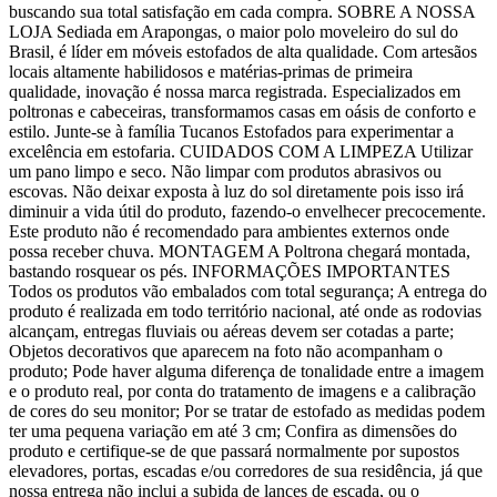
buscando sua total satisfação em cada compra. SOBRE A NOSSA
LOJA Sediada em Arapongas, o maior polo moveleiro do sul do
Brasil, é líder em móveis estofados de alta qualidade. Com artesãos
locais altamente habilidosos e matérias-primas de primeira
qualidade, inovação é nossa marca registrada. Especializados em
poltronas e cabeceiras, transformamos casas em oásis de conforto e
estilo. Junte-se à família Tucanos Estofados para experimentar a
excelência em estofaria. CUIDADOS COM A LIMPEZA Utilizar
um pano limpo e seco. Não limpar com produtos abrasivos ou
escovas. Não deixar exposta à luz do sol diretamente pois isso irá
diminuir a vida útil do produto, fazendo-o envelhecer precocemente.
Este produto não é recomendado para ambientes externos onde
possa receber chuva. MONTAGEM A Poltrona chegará montada,
bastando rosquear os pés. INFORMAÇÕES IMPORTANTES
Todos os produtos vão embalados com total segurança; A entrega do
produto é realizada em todo território nacional, até onde as rodovias
alcançam, entregas fluviais ou aéreas devem ser cotadas a parte;
Objetos decorativos que aparecem na foto não acompanham o
produto; Pode haver alguma diferença de tonalidade entre a imagem
e o produto real, por conta do tratamento de imagens e a calibração
de cores do seu monitor; Por se tratar de estofado as medidas podem
ter uma pequena variação em até 3 cm; Confira as dimensões do
produto e certifique-se de que passará normalmente por supostos
elevadores, portas, escadas e/ou corredores de sua residência, já que
nossa entrega não inclui a subida de lances de escada, ou o