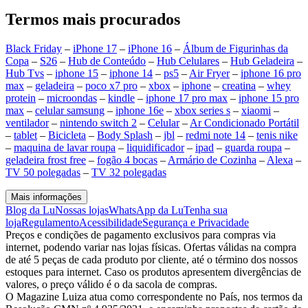
Termos mais procurados
Black Friday
–
iPhone 17
–
iPhone 16
–
Álbum de Figurinhas da
Copa
–
S26
–
Hub de Conteúdo
–
Hub Celulares
–
Hub Geladeira
–
Hub Tvs
–
iphone 15
–
iphone 14
–
ps5
–
Air Fryer
–
iphone 16 pro
max
–
geladeira
–
poco x7 pro
–
xbox
–
iphone
–
creatina
–
whey
protein
–
microondas
–
kindle
–
iphone 17 pro max
–
iphone 15 pro
max
–
celular samsung
–
iphone 16e
–
xbox series s
–
xiaomi
–
ventilador
–
nintendo switch 2
–
Celular
–
Ar Condicionado Portátil
–
tablet
–
Bicicleta
–
Body Splash
–
jbl
–
redmi note 14
–
tenis nike
–
maquina de lavar roupa
–
liquidificador
–
ipad
–
guarda roupa
–
geladeira frost free
–
fogão 4 bocas
–
Armário de Cozinha
–
Alexa
–
TV 50 polegadas
–
TV 32 polegadas
Mais informações
Blog da Lu
Nossas lojas
WhatsApp da Lu
Tenha sua
loja
Regulamento
Acessibilidade
Segurança e Privacidade
Preços e condições de pagamento exclusivos para compras via
internet, podendo variar nas lojas físicas. Ofertas válidas na compra
de até 5 peças de cada produto por cliente, até o término dos nossos
estoques para internet. Caso os produtos apresentem divergências de
valores, o preço válido é o da sacola de compras.
O Magazine Luiza atua como correspondente no País, nos termos da