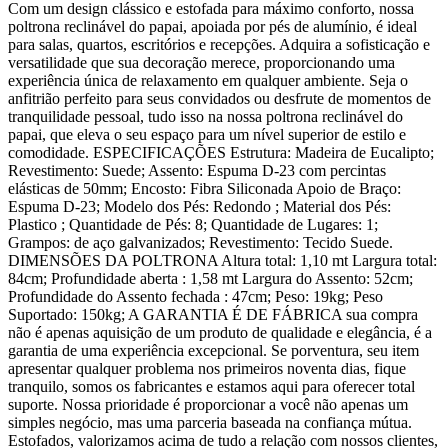
Com um design clássico e estofada para máximo conforto, nossa
poltrona reclinável do papai, apoiada por pés de alumínio, é ideal
para salas, quartos, escritórios e recepções. Adquira a sofisticação e
versatilidade que sua decoração merece, proporcionando uma
experiência única de relaxamento em qualquer ambiente. Seja o
anfitrião perfeito para seus convidados ou desfrute de momentos de
tranquilidade pessoal, tudo isso na nossa poltrona reclinável do
papai, que eleva o seu espaço para um nível superior de estilo e
comodidade. ESPECIFICAÇÕES Estrutura: Madeira de Eucalipto;
Revestimento: Suede; Assento: Espuma D-23 com percintas
elásticas de 50mm; Encosto: Fibra Siliconada Apoio de Braço:
Espuma D-23; Modelo dos Pés: Redondo ; Material dos Pés:
Plastico ; Quantidade de Pés: 8; Quantidade de Lugares: 1;
Grampos: de aço galvanizados; Revestimento: Tecido Suede.
DIMENSÕES DA POLTRONA Altura total: 1,10 mt Largura total:
84cm; Profundidade aberta : 1,58 mt Largura do Assento: 52cm;
Profundidade do Assento fechada : 47cm; Peso: 19kg; Peso
Suportado: 150kg; A GARANTIA É DE FÁBRICA sua compra
não é apenas aquisição de um produto de qualidade e elegância, é a
garantia de uma experiência excepcional. Se porventura, seu item
apresentar qualquer problema nos primeiros noventa dias, fique
tranquilo, somos os fabricantes e estamos aqui para oferecer total
suporte. Nossa prioridade é proporcionar a você não apenas um
simples negócio, mas uma parceria baseada na confiança mútua.
Estofados, valorizamos acima de tudo a relação com nossos clientes,