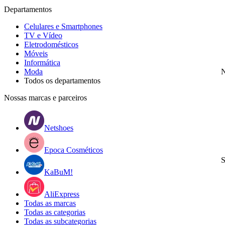
Departamentos
Celulares e Smartphones
TV e Vídeo
Eletrodomésticos
Móveis
Informática
Moda
N
Todos os departamentos
Nossas marcas e parceiros
Netshoes
Epoca Cosméticos
S
KaBuM!
AliExpress
Todas as marcas
Todas as categorias
Todas as subcategorias