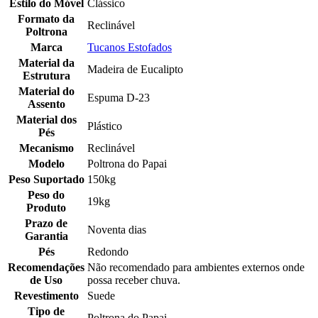
Estilo do Móvel
Clássico
Formato da
Reclinável
Poltrona
Marca
Tucanos Estofados
Material da
Madeira de Eucalipto
Estrutura
Material do
Espuma D-23
Assento
Material dos
Plástico
Pés
Mecanismo
Reclinável
Modelo
Poltrona do Papai
Peso Suportado
150kg
Peso do
19kg
Produto
Prazo de
Noventa dias
Garantia
Pés
Redondo
Recomendações
Não recomendado para ambientes externos onde
de Uso
possa receber chuva.
Revestimento
Suede
Tipo de
Poltrona do Papai