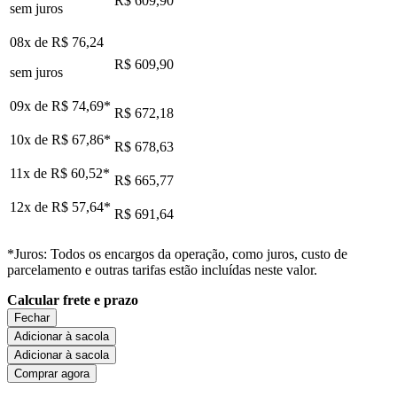
R$ 609,90
sem juros
08x de
R$ 76,24
R$ 609,90
sem juros
09x de
R$ 74,69
*
R$ 672,18
10x de
R$ 67,86
*
R$ 678,63
11x de
R$ 60,52
*
R$ 665,77
12x de
R$ 57,64
*
R$ 691,64
*Juros: Todos os encargos da operação, como juros, custo de
parcelamento e outras tarifas estão incluídas neste valor.
Calcular frete e prazo
Fechar
Adicionar à sacola
Adicionar à sacola
Comprar agora