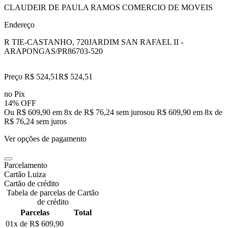
CLAUDEIR DE PAULA RAMOS COMERCIO DE MOVEIS
Endereço
R TIE-CASTANHO, 720
JARDIM SAN RAFAEL II -
ARAPONGAS/PR
86703-520
Preço R$ 524,51
R$
524
,
51
no Pix
14% OFF
Ou R$ 609,90 em 8x de R$ 76,24 sem juros
ou
R$ 609,90
em
8
x de
R$ 76,24
sem juros
Ver opções de pagamento
Parcelamento
Cartão Luiza
Cartão de crédito
Tabela de parcelas de Cartão
de crédito
Parcelas
Total
01x de
R$ 609,90