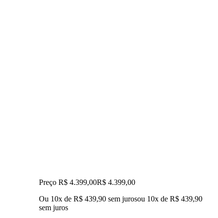
Preço R$ 4.399,00
R$
4.399
,
00
Ou 10x de R$ 439,90 sem juros
ou
10
x de
R$ 439,90
sem juros