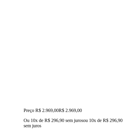
Preço R$ 2.969,00
R$
2.969
,
00
Ou 10x de R$ 296,90 sem juros
ou
10
x de
R$ 296,90
sem juros