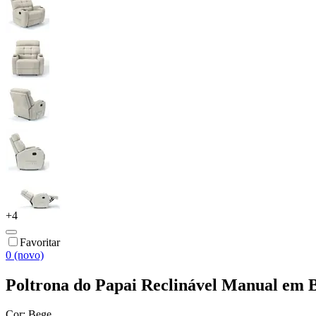
+
4
Favoritar
0 (novo)
Poltrona do Papai Reclinável Manual em 
Cor:
Bege