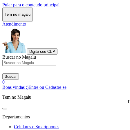
Pular para o conteudo principal
Tem no magalu
Atendimento
Digite seu CEP
Buscar no Magalu
Buscar
0
Boas vindas :)
Entre ou Cadastre-se
Tem no Magalu
D
Departamentos
Celulares e Smartphones