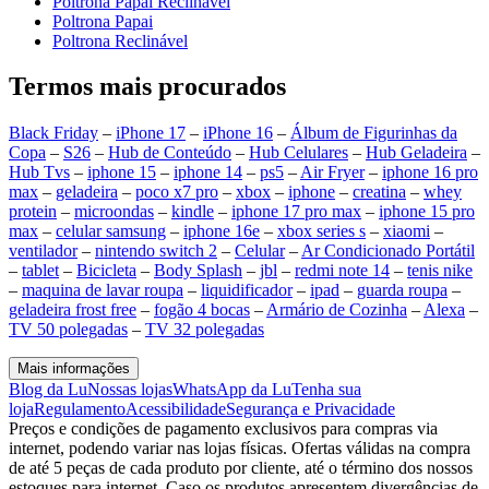
Poltrona Papai Reclinável
Poltrona Papai
Poltrona Reclinável
Termos mais procurados
Black Friday
–
iPhone 17
–
iPhone 16
–
Álbum de Figurinhas da
Copa
–
S26
–
Hub de Conteúdo
–
Hub Celulares
–
Hub Geladeira
–
Hub Tvs
–
iphone 15
–
iphone 14
–
ps5
–
Air Fryer
–
iphone 16 pro
max
–
geladeira
–
poco x7 pro
–
xbox
–
iphone
–
creatina
–
whey
protein
–
microondas
–
kindle
–
iphone 17 pro max
–
iphone 15 pro
max
–
celular samsung
–
iphone 16e
–
xbox series s
–
xiaomi
–
ventilador
–
nintendo switch 2
–
Celular
–
Ar Condicionado Portátil
–
tablet
–
Bicicleta
–
Body Splash
–
jbl
–
redmi note 14
–
tenis nike
–
maquina de lavar roupa
–
liquidificador
–
ipad
–
guarda roupa
–
geladeira frost free
–
fogão 4 bocas
–
Armário de Cozinha
–
Alexa
–
TV 50 polegadas
–
TV 32 polegadas
Mais informações
Blog da Lu
Nossas lojas
WhatsApp da Lu
Tenha sua
loja
Regulamento
Acessibilidade
Segurança e Privacidade
Preços e condições de pagamento exclusivos para compras via
internet, podendo variar nas lojas físicas. Ofertas válidas na compra
de até 5 peças de cada produto por cliente, até o término dos nossos
estoques para internet. Caso os produtos apresentem divergências de