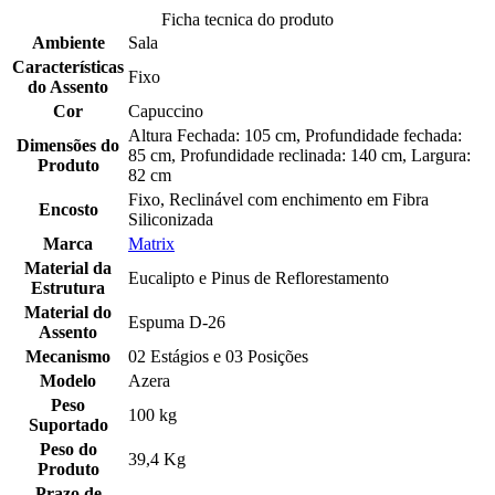
Ficha tecnica do produto
Ambiente
Sala
Características
Fixo
do Assento
Cor
Capuccino
Altura Fechada: 105 cm, Profundidade fechada:
Dimensões do
85 cm, Profundidade reclinada: 140 cm, Largura:
Produto
82 cm
Fixo, Reclinável com enchimento em Fibra
Encosto
Siliconizada
Marca
Matrix
Material da
Eucalipto e Pinus de Reflorestamento
Estrutura
Material do
Espuma D-26
Assento
Mecanismo
02 Estágios e 03 Posições
Modelo
Azera
Peso
100 kg
Suportado
Peso do
39,4 Kg
Produto
Prazo de