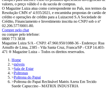
valores, o preço válido é o da sacola de compras.
O Magazine Luiza atua como correspondente no País, nos termos da
Resolução CMN nº 4.935/2021, e encaminha propostas de cartão de
crédito e operações de crédito para a Luizacred S.A Sociedade de
Crédito, Financiamento e Investimento inscrita no CNPJ sob o nº
02.206.577/0001-80.
Compre pelo chat
ou compre pelo telefone:
0800 773 3838
Magazine Luiza S/A - CNPJ: 47.960.950/1088-36 - Endereço: Rua
Arnulfo de Lima, 2385 - Vila Santa Cruz, Franca/SP - CEP 14.403-
471 ® Magazine Luiza – Todos os direitos reservados.
Home
>
móveis
>
Sala de Estar
>
Poltronas
>
Poltrona do Papai
>
Poltrona do Papai Reclinável Matrix Azera Em Tecido
Suede Capuccino - MATRIX INDUSTRIA