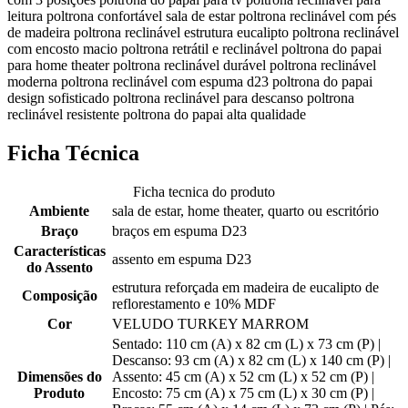
leitura poltrona confortável sala de estar poltrona reclinável com pés
de madeira poltrona reclinável estrutura eucalipto poltrona reclinável
com encosto macio poltrona retrátil e reclinável poltrona do papai
para home theater poltrona reclinável durável poltrona reclinável
moderna poltrona reclinável com espuma d23 poltrona do papai
design sofisticado poltrona reclinável para descanso poltrona
reclinável resistente poltrona do papai alta qualidade
Ficha Técnica
Ficha tecnica do produto
Ambiente
sala de estar, home theater, quarto ou escritório
Braço
braços em espuma D23
Características
assento em espuma D23
do Assento
estrutura reforçada em madeira de eucalipto de
Composição
reflorestamento e 10% MDF
Cor
VELUDO TURKEY MARROM
Sentado: 110 cm (A) x 82 cm (L) x 73 cm (P) |
Descanso: 93 cm (A) x 82 cm (L) x 140 cm (P) |
Dimensões do
Assento: 45 cm (A) x 52 cm (L) x 52 cm (P) |
Produto
Encosto: 75 cm (A) x 75 cm (L) x 30 cm (P) |