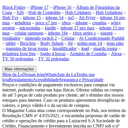
Black Friday
–
iPhone 17
–
iPhone 16
–
Álbum de Figurinhas da
Copa
–
S26
–
Hub de Conteúdo
–
Hub Celulares
–
Hub Geladeira
–
Hub Tvs
–
iphone 15
–
iphone 14
–
ps5
–
Air Fryer
–
iphone 16 pro
max
–
geladeira
–
poco x7 pro
–
xbox
–
iphone
–
creatina
–
whey
protein
–
microondas
–
kindle
–
iphone 17 pro max
–
iphone 15 pro
max
–
celular samsung
–
iphone 16e
–
xbox series s
–
xiaomi
–
ventilador
–
nintendo switch 2
–
Celular
–
Ar Condicionado Portátil
–
tablet
–
Bicicleta
–
Body Splash
–
jbl
–
redmi note 14
–
tenis nike
–
maquina de lavar roupa
–
liquidificador
–
ipad
–
guarda roupa
–
geladeira frost free
–
fogão 4 bocas
–
Armário de Cozinha
–
Alexa
–
TV 50 polegadas
–
TV 32 polegadas
Mais informações
Blog da Lu
Nossas lojas
WhatsApp da Lu
Tenha sua
loja
Regulamento
Acessibilidade
Segurança e Privacidade
Preços e condições de pagamento exclusivos para compras via
internet, podendo variar nas lojas físicas. Ofertas válidas na compra
de até 5 peças de cada produto por cliente, até o término dos nossos
estoques para internet. Caso os produtos apresentem divergências de
valores, o preço válido é o da sacola de compras.
O Magazine Luiza atua como correspondente no País, nos termos da
Resolução CMN nº 4.935/2021, e encaminha propostas de cartão de
crédito e operações de crédito para a Luizacred S.A Sociedade de
Crédito, Financiamento e Investimento inscrita no CNPJ sob o nº