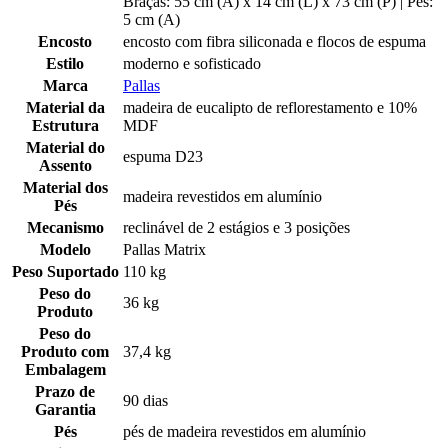
Braças: 55 cm (A) x 14 cm (L) x 73 cm (P) | Pés:
5 cm (A)
Encosto
encosto com fibra siliconada e flocos de espuma
Estilo
moderno e sofisticado
Marca
Pallas
Material da
madeira de eucalipto de reflorestamento e 10%
Estrutura
MDF
Material do
espuma D23
Assento
Material dos
madeira revestidos em alumínio
Pés
Mecanismo
reclinável de 2 estágios e 3 posições
Modelo
Pallas Matrix
Peso Suportado
110 kg
Peso do
36 kg
Produto
Peso do
Produto com
37,4 kg
Embalagem
Prazo de
90 dias
Garantia
Pés
pés de madeira revestidos em alumínio