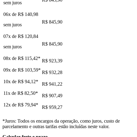
sem juros
06x de
R$ 140,98
R$ 845,90
sem juros
07x de
R$ 120,84
R$ 845,90
sem juros
08x de
R$ 115,42
*
R$ 923,39
09x de
R$ 103,59
*
R$ 932,28
10x de
R$ 94,12
*
R$ 941,22
11x de
R$ 82,50
*
R$ 907,49
12x de
R$ 79,94
*
R$ 959,27
*Juros: Todos os encargos da operação, como juros, custo de
parcelamento e outras tarifas estão incluídas neste valor.
Calcular frete e prazo