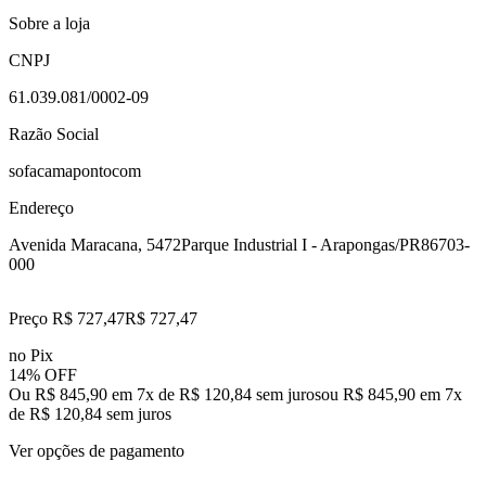
Sobre a loja
CNPJ
61.039.081/0002-09
Razão Social
sofacamapontocom
Endereço
Avenida Maracana, 5472
Parque Industrial I - Arapongas/PR
86703-
000
Preço R$ 727,47
R$
727
,
47
no Pix
14% OFF
Ou R$ 845,90 em 7x de R$ 120,84 sem juros
ou
R$ 845,90
em
7
x
de
R$ 120,84
sem juros
Ver opções de pagamento