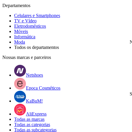
Departamentos
Celulares e Smartphones
TV e Vídeo
Eletrodomésticos
Móveis
Informática
Moda
N
Todos os departamentos
Nossas marcas e parceiros
Netshoes
Epoca Cosméticos
S
KaBuM!
AliExpress
Todas as marcas
Todas as categorias
Todas as subcategorias