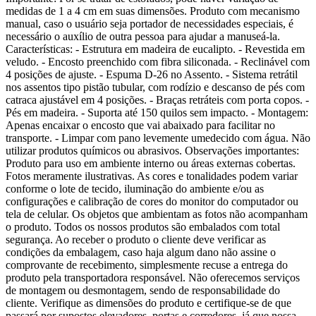
medidas de 1 a 4 cm em suas dimensões. Produto com mecanismo
manual, caso o usuário seja portador de necessidades especiais, é
necessário o auxílio de outra pessoa para ajudar a manuseá-la.
Características: - Estrutura em madeira de eucalipto. - Revestida em
veludo. - Encosto preenchido com fibra siliconada. - Reclinável com
4 posições de ajuste. - Espuma D-26 no Assento. - Sistema retrátil
nos assentos tipo pistão tubular, com rodízio e descanso de pés com
catraca ajustável em 4 posições. - Braças retráteis com porta copos. -
Pés em madeira. - Suporta até 150 quilos sem impacto. - Montagem:
Apenas encaixar o encosto que vai abaixado para facilitar no
transporte. - Limpar com pano levemente umedecido com água. Não
utilizar produtos químicos ou abrasivos. Observações importantes:
Produto para uso em ambiente interno ou áreas externas cobertas.
Fotos meramente ilustrativas. As cores e tonalidades podem variar
conforme o lote de tecido, iluminação do ambiente e/ou as
configurações e calibração de cores do monitor do computador ou
tela de celular. Os objetos que ambientam as fotos não acompanham
o produto. Todos os nossos produtos são embalados com total
segurança. Ao receber o produto o cliente deve verificar as
condições da embalagem, caso haja algum dano não assine o
comprovante de recebimento, simplesmente recuse a entrega do
produto pela transportadora responsável. Não oferecemos serviços
de montagem ou desmontagem, sendo de responsabilidade do
cliente. Verifique as dimensões do produto e certifique-se de que
passará por supostos elevadores, portas e corredores, já que nossa