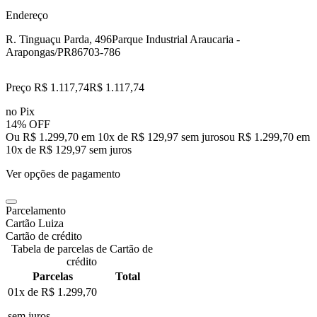
Endereço
R. Tinguaçu Parda, 496
Parque Industrial Araucaria -
Arapongas/PR
86703-786
Preço R$ 1.117,74
R$
1.117
,
74
no Pix
14% OFF
Ou R$ 1.299,70 em 10x de R$ 129,97 sem juros
ou
R$ 1.299,70
em
10
x de
R$ 129,97
sem juros
Ver opções de pagamento
Parcelamento
Cartão Luiza
Cartão de crédito
Tabela de parcelas de Cartão de
crédito
Parcelas
Total
01x de
R$ 1.299,70
sem juros