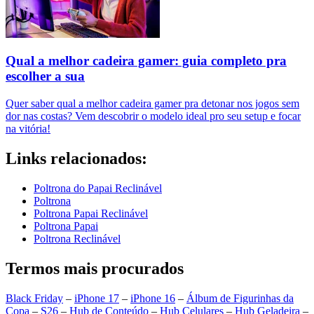
Qual a melhor cadeira gamer: guia completo pra
escolher a sua
Quer saber qual a melhor cadeira gamer pra detonar nos jogos sem
dor nas costas? Vem descobrir o modelo ideal pro seu setup e focar
na vitória!
Links relacionados:
Poltrona do Papai Reclinável
Poltrona
Poltrona Papai Reclinável
Poltrona Papai
Poltrona Reclinável
Termos mais procurados
Black Friday
–
iPhone 17
–
iPhone 16
–
Álbum de Figurinhas da
Copa
–
S26
–
Hub de Conteúdo
–
Hub Celulares
–
Hub Geladeira
–