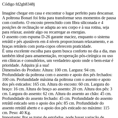
Código
fd2gh8348j
Imagine chegar em casa e encontrar o lugar perfeito para descansar.
A poltrona Bonari foi feita para transformar seus momentos de pausa
com conforto. O encosto preenchido com fibra siliconada e 4
posições de reclinação se adapta ao seu corpo e à sua rotina, seja
para relaxar, assistir algo ou recarregar as energias.
O assento com espuma D-26 garante maciez, enquanto o sistema
retrátil e pés ajustáveis em 4 níveis proporcionam relaxamento, e as
braças retráteis com porta-copos oferecem praticidade.
É uma excelente escolha para quem busca conforto no dia a dia, mas
também ideal para amamentação, recuperação pós-cirúrgica ou uso
em clínicas e consultórios, um verdadeiro apoio onde o bem-estar é
prioridade. Adquira já a sua!
Dimensões do Produto: Altura: 100 cm. Largura: 94 cm.
Profundidade da poltrona com o assento e apoio dos pés fechados:
100 cm. Profundidade máxima da poltrona com o assento e apoio
dos pés esticados: 165 cm. Altura do encosto: 60 cm. Largura do
braço: 16 cm. Altura do braço ao assento: 20 cm. Altura dos pés: 3
cm. Largura do assento: 62 cm. Altura do assento ao chão: 45 cm.
Profundidade do assento fechado: 45 cm. Profundidade do assento
retrátil esticado sem o apoio dos pés: 85 cm. Profundidade do
assento retrátil aberto e o apoio dos pés esticado no máximo: 115
cm. Peso: 40 Kg.
Importante: Por se tratar de estofados, pode haver variação de