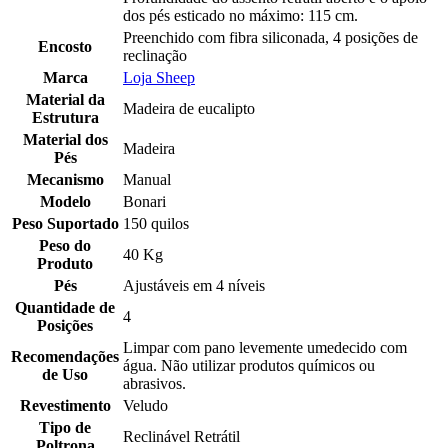
dos pés esticado no máximo: 115 cm.
Preenchido com fibra siliconada, 4 posições de
Encosto
reclinação
Marca
Loja Sheep
Material da
Madeira de eucalipto
Estrutura
Material dos
Madeira
Pés
Mecanismo
Manual
Modelo
Bonari
Peso Suportado
150 quilos
Peso do
40 Kg
Produto
Pés
Ajustáveis em 4 níveis
Quantidade de
4
Posições
Limpar com pano levemente umedecido com
Recomendações
água. Não utilizar produtos químicos ou
de Uso
abrasivos.
Revestimento
Veludo
Tipo de
Reclinável Retrátil
Poltrona