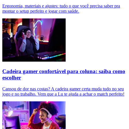
Ergonomia, materiais e ajustes: tudo o que você precisa saber pra
montar o setup perfeito e jogar com saúde.
Cadeira gamer confortável para coluna: saiba como
escolher
Cansou de dor nas costas? A cadeira gamer certa muda tudo no seu
jogo e no trabalho. Vem que a Lu te ajuda a achar o match perfeito!