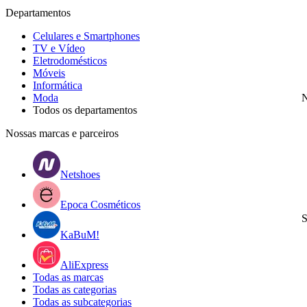
Departamentos
Celulares e Smartphones
TV e Vídeo
Eletrodomésticos
Móveis
Informática
Moda
N
Todos os departamentos
Nossas marcas e parceiros
Netshoes
Epoca Cosméticos
S
KaBuM!
AliExpress
Todas as marcas
Todas as categorias
Todas as subcategorias