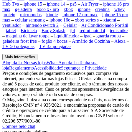
Hub Tvs
–
iphone 15
–
iphone 14
–
ps5
–
Air Fryer
–
iphone 16 pro
max
–
geladeira
–
poco x7 pro
–
xbox
–
iphone
–
creatina
–
whey
protein
–
microondas
–
kindle
–
iphone 17 pro max
–
iphone 15 pro
max
–
celular samsung
–
iphone 16e
–
xbox series s
–
xiaomi
–
ventilador
–
nintendo switch 2
–
Celular
–
Ar Condicionado Portátil
–
tablet
–
Bicicleta
–
Body Splash
–
jbl
–
redmi note 14
–
tenis nike
–
maquina de lavar roupa
–
liquidificador
–
ipad
–
guarda roupa
–
geladeira frost free
–
fogão 4 bocas
–
Armário de Cozinha
–
Alexa
–
TV 50 polegadas
–
TV 32 polegadas
Mais informações
Blog da Lu
Nossas lojas
WhatsApp da Lu
Tenha sua
loja
Regulamento
Acessibilidade
Segurança e Privacidade
Preços e condições de pagamento exclusivos para compras via
internet, podendo variar nas lojas físicas. Ofertas válidas na compra
de até 5 peças de cada produto por cliente, até o término dos nossos
estoques para internet. Caso os produtos apresentem divergências de
valores, o preço válido é o da sacola de compras.
O Magazine Luiza atua como correspondente no País, nos termos da
Resolução CMN nº 4.935/2021, e encaminha propostas de cartão de
crédito e operações de crédito para a Luizacred S.A Sociedade de
Crédito, Financiamento e Investimento inscrita no CNPJ sob o nº
02.206.577/0001-80.
Compre pelo chat
ou compre pelo telefone: