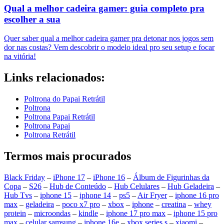
Qual a melhor cadeira gamer: guia completo pra
escolher a sua
Quer saber qual a melhor cadeira gamer pra detonar nos jogos sem
dor nas costas? Vem descobrir o modelo ideal pro seu setup e focar
na vitória!
Links relacionados:
Poltrona do Papai Retrátil
Poltrona
Poltrona Papai Retrátil
Poltrona Papai
Poltrona Retrátil
Termos mais procurados
Black Friday
–
iPhone 17
–
iPhone 16
–
Álbum de Figurinhas da
Copa
–
S26
–
Hub de Conteúdo
–
Hub Celulares
–
Hub Geladeira
–
Hub Tvs
–
iphone 15
–
iphone 14
–
ps5
–
Air Fryer
–
iphone 16 pro
max
–
geladeira
–
poco x7 pro
–
xbox
–
iphone
–
creatina
–
whey
protein
–
microondas
–
kindle
–
iphone 17 pro max
–
iphone 15 pro
max
–
celular samsung
–
iphone 16e
–
xbox series s
–
xiaomi
–