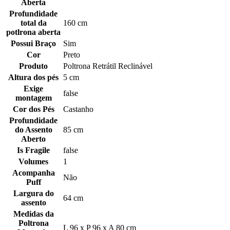
Aberta
Profundidade
total da
160 cm
potlrona aberta
Possui Braço
Sim
Cor
Preto
Produto
Poltrona Retrátil Reclinável
Altura dos pés
5 cm
Exige
false
montagem
Cor dos Pés
Castanho
Profundidade
do Assento
85 cm
Aberto
Is Fragile
false
Volumes
1
Acompanha
Não
Puff
Largura do
64 cm
assento
Medidas da
Poltrona
L 96 x P 96 x A 80 cm