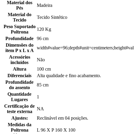
Material dos
Madeira
Pés
Material do
Tecido Sintético
Tecido
Peso Suportado
120 Kg
Poltrona
Profundidade
96 cm
Dimensões do
width#value=96;depth#unit=centimeters;height#va
item P x L x A
Acessórios
Não
incluídos
Altura
100 cm
Diferenciais
Alta qualidade e fino acabamento.
Profundidade
85 cm
do assento
Quantidade
1
Lugares
Certificação de
NA
teste externa
Ajustes:
Reclinável em 04 posições.
Medidas da
Poltrona
L 96 X P 160 X 100