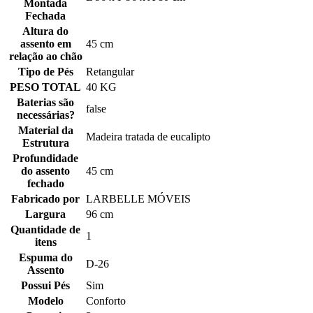
Montada
Fechada
Altura do
assento em
45 cm
relação ao chão
Tipo de Pés
Retangular
PESO TOTAL
40 KG
Baterias são
false
necessárias?
Material da
Madeira tratada de eucalipto
Estrutura
Profundidade
do assento
45 cm
fechado
Fabricado por
LARBELLE MÓVEIS
Largura
96 cm
Quantidade de
1
itens
Espuma do
D-26
Assento
Possui Pés
Sim
Modelo
Conforto