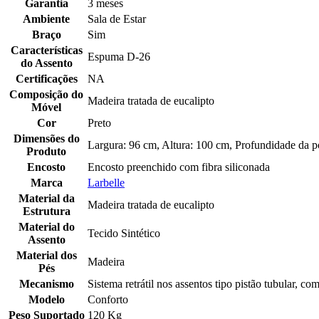
Garantia
3 meses
Ambiente
Sala de Estar
Braço
Sim
Características
Espuma D-26
do Assento
Certificações
NA
Composição do
Madeira tratada de eucalipto
Móvel
Cor
Preto
Dimensões do
Largura: 96 cm, Altura: 100 cm, Profundidade da p
Produto
Encosto
Encosto preenchido com fibra siliconada
Marca
Larbelle
Material da
Madeira tratada de eucalipto
Estrutura
Material do
Tecido Sintético
Assento
Material dos
Madeira
Pés
Mecanismo
Sistema retrátil nos assentos tipo pistão tubular, c
Modelo
Conforto
Peso Suportado
120 Kg