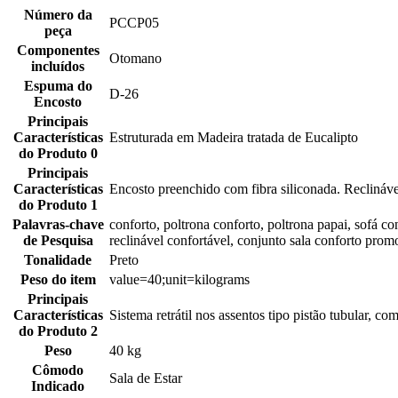
Número da
PCCP05
peça
Componentes
Otomano
incluídos
Espuma do
D-26
Encosto
Principais
Características
Estruturada em Madeira tratada de Eucalipto
do Produto 0
Principais
Características
Encosto preenchido com fibra siliconada. Reclináve
do Produto 1
Palavras-chave
conforto, poltrona conforto, poltrona papai, sofá c
de Pesquisa
reclinável confortável, conjunto sala conforto prom
Tonalidade
Preto
Peso do item
value=40;unit=kilograms
Principais
Características
Sistema retrátil nos assentos tipo pistão tubular, c
do Produto 2
Peso
40 kg
Cômodo
Sala de Estar
Indicado