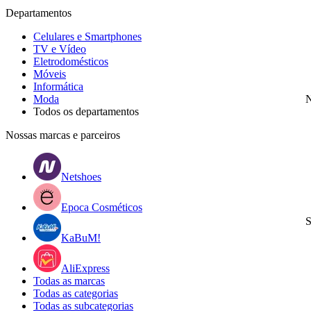
Departamentos
Celulares e Smartphones
TV e Vídeo
Eletrodomésticos
Móveis
Informática
Moda
N
Todos os departamentos
Nossas marcas e parceiros
Netshoes
Epoca Cosméticos
S
KaBuM!
AliExpress
Todas as marcas
Todas as categorias
Todas as subcategorias