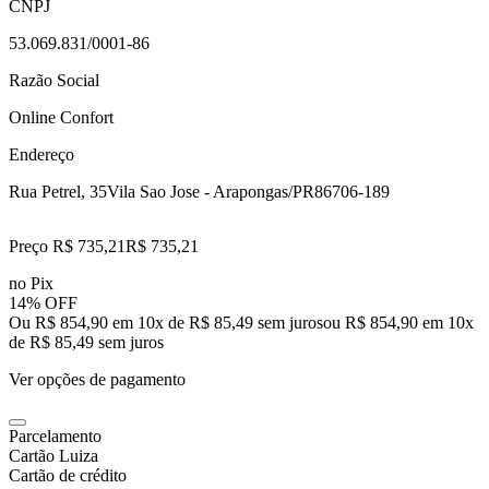
CNPJ
53.069.831/0001-86
Razão Social
Online Confort
Endereço
Rua Petrel, 35
Vila Sao Jose - Arapongas/PR
86706-189
Preço R$ 735,21
R$
735
,
21
no Pix
14% OFF
Ou R$ 854,90 em 10x de R$ 85,49 sem juros
ou
R$ 854,90
em
10
x
de
R$ 85,49
sem juros
Ver opções de pagamento
Parcelamento
Cartão Luiza
Cartão de crédito