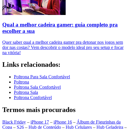
Qual a melhor cadeira gamer: guia completo pra
escolher a sua
Quer saber qual a melhor cadeira gamer pra detonar nos jogos sem
dor nas costas? Vem descobrir o modelo ideal pro seu setup e focar
na vitória!
Links relacionados:
Poltrona Para Sala Confortável
Poltrona
Poltrona Sala Confortável
Poltrona Sala
Poltrona Confortável
Termos mais procurados
Black Friday
–
iPhone 17
–
iPhone 16
–
Álbum de Figurinhas da
Copa
–
S26
–
Hub de Conteúdo
–
Hub Celulares
–
Hub Geladeira
–