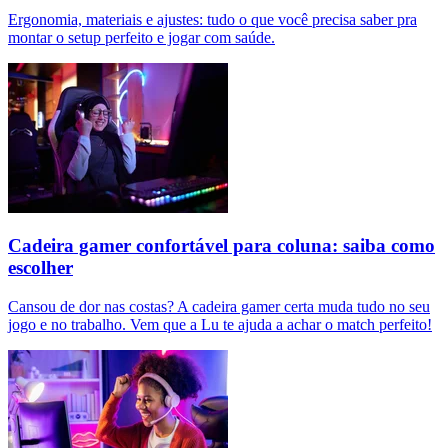
Ergonomia, materiais e ajustes: tudo o que você precisa saber pra
montar o setup perfeito e jogar com saúde.
Cadeira gamer confortável para coluna: saiba como
escolher
Cansou de dor nas costas? A cadeira gamer certa muda tudo no seu
jogo e no trabalho. Vem que a Lu te ajuda a achar o match perfeito!