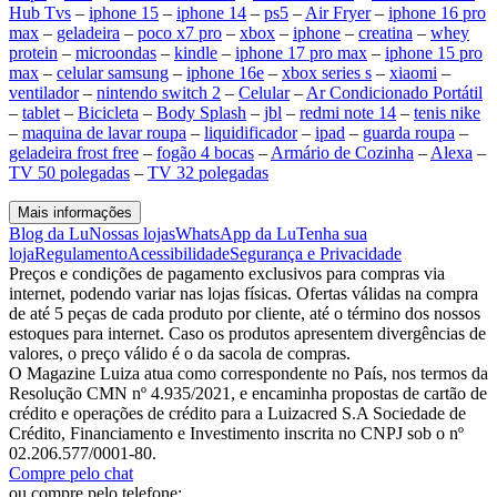
Hub Tvs
–
iphone 15
–
iphone 14
–
ps5
–
Air Fryer
–
iphone 16 pro
max
–
geladeira
–
poco x7 pro
–
xbox
–
iphone
–
creatina
–
whey
protein
–
microondas
–
kindle
–
iphone 17 pro max
–
iphone 15 pro
max
–
celular samsung
–
iphone 16e
–
xbox series s
–
xiaomi
–
ventilador
–
nintendo switch 2
–
Celular
–
Ar Condicionado Portátil
–
tablet
–
Bicicleta
–
Body Splash
–
jbl
–
redmi note 14
–
tenis nike
–
maquina de lavar roupa
–
liquidificador
–
ipad
–
guarda roupa
–
geladeira frost free
–
fogão 4 bocas
–
Armário de Cozinha
–
Alexa
–
TV 50 polegadas
–
TV 32 polegadas
Mais informações
Blog da Lu
Nossas lojas
WhatsApp da Lu
Tenha sua
loja
Regulamento
Acessibilidade
Segurança e Privacidade
Preços e condições de pagamento exclusivos para compras via
internet, podendo variar nas lojas físicas. Ofertas válidas na compra
de até 5 peças de cada produto por cliente, até o término dos nossos
estoques para internet. Caso os produtos apresentem divergências de
valores, o preço válido é o da sacola de compras.
O Magazine Luiza atua como correspondente no País, nos termos da
Resolução CMN nº 4.935/2021, e encaminha propostas de cartão de
crédito e operações de crédito para a Luizacred S.A Sociedade de
Crédito, Financiamento e Investimento inscrita no CNPJ sob o nº
02.206.577/0001-80.
Compre pelo chat
ou compre pelo telefone: