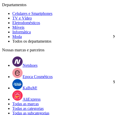
Departamentos
Celulares e Smartphones
TV e Vídeo
Eletrodomésticos
Móveis
Informática
Moda
N
Todos os departamentos
Nossas marcas e parceiros
Netshoes
Epoca Cosméticos
S
KaBuM!
AliExpress
Todas as marcas
Todas as categorias
Todas as subcategorias