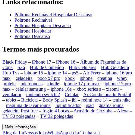
Links relacionados:
Poltrona Reclinável Hospitalar Descanso
Poltrona Reclinável
Poltrona Hospitalar Descanso
Poltrona Hospitalar
Poltrona Descanso
Termos mais procurados
Black Friday
–
iPhone 17
–
iPhone 16
–
Álbum de Figurinhas da
Copa
–
S26
–
Hub de Conteúdo
–
Hub Celulares
–
Hub Geladeira
–
Hub Tvs
–
iphone 15
–
iphone 14
–
ps5
–
Air Fryer
–
iphone 16 pro
max
–
geladeira
–
poco x7 pro
–
xbox
–
iphone
–
creatina
–
whey
protein
–
microondas
–
kindle
–
iphone 17 pro max
–
iphone 15 pro
max
–
celular samsung
–
iphone 16e
–
xbox series s
–
xiaomi
–
ventilador
–
nintendo switch 2
–
Celular
–
Ar Condicionado Portátil
–
tablet
–
Bicicleta
–
Body Splash
–
jbl
–
redmi note 14
–
tenis nike
–
maquina de lavar roupa
–
liquidificador
–
ipad
–
guarda roupa
–
geladeira frost free
–
fogão 4 bocas
–
Armário de Cozinha
–
Alexa
–
TV 50 polegadas
–
TV 32 polegadas
Mais informações
Blog da Lu
Nossas lojas
WhatsApp da Lu
Tenha sua