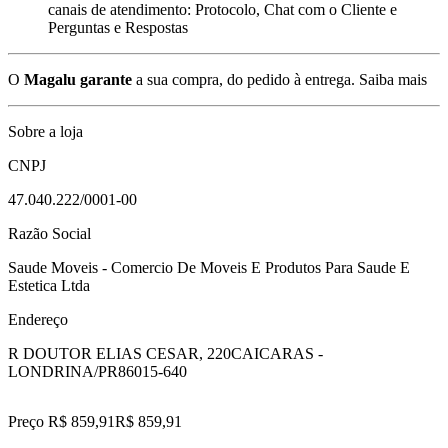
canais de atendimento: Protocolo, Chat com o Cliente e
Perguntas e Respostas
O
Magalu garante
a sua compra, do pedido à entrega.
Saiba mais
Sobre a loja
CNPJ
47.040.222/0001-00
Razão Social
Saude Moveis - Comercio De Moveis E Produtos Para Saude E
Estetica Ltda
Endereço
R DOUTOR ELIAS CESAR, 220
CAICARAS -
LONDRINA/PR
86015-640
Preço R$ 859,91
R$
859
,
91