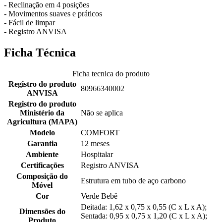
- Reclinação em 4 posições
- Movimentos suaves e práticos
- Fácil de limpar
- Registro ANVISA
Ficha Técnica
Ficha tecnica do produto
Registro do produto
80966340002
ANVISA
Registro do produto
Ministério da
Não se aplica
Agricultura (MAPA)
Modelo
COMFORT
Garantia
12 meses
Ambiente
Hospitalar
Certificações
Registro ANVISA
Composição do
Estrutura em tubo de aço carbono
Móvel
Cor
Verde Bebê
Deitada: 1,62 x 0,75 x 0,55 (C x L x A);
Dimensões do
Sentada: 0,95 x 0,75 x 1,20 (C x L x A);
Produto