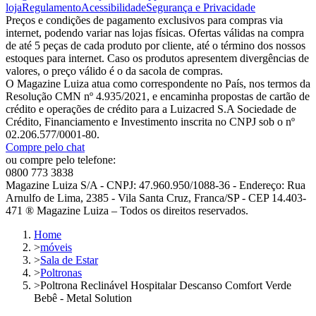
loja
Regulamento
Acessibilidade
Segurança e Privacidade
Preços e condições de pagamento exclusivos para compras via
internet, podendo variar nas lojas físicas. Ofertas válidas na compra
de até 5 peças de cada produto por cliente, até o término dos nossos
estoques para internet. Caso os produtos apresentem divergências de
valores, o preço válido é o da sacola de compras.
O Magazine Luiza atua como correspondente no País, nos termos da
Resolução CMN nº 4.935/2021, e encaminha propostas de cartão de
crédito e operações de crédito para a Luizacred S.A Sociedade de
Crédito, Financiamento e Investimento inscrita no CNPJ sob o nº
02.206.577/0001-80.
Compre pelo chat
ou compre pelo telefone:
0800 773 3838
Magazine Luiza S/A - CNPJ: 47.960.950/1088-36 - Endereço: Rua
Arnulfo de Lima, 2385 - Vila Santa Cruz, Franca/SP - CEP 14.403-
471 ® Magazine Luiza – Todos os direitos reservados.
Home
>
móveis
>
Sala de Estar
>
Poltronas
>
Poltrona Reclinável Hospitalar Descanso Comfort Verde
Bebê - Metal Solution