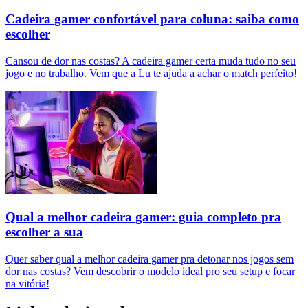
Cadeira gamer confortável para coluna: saiba como
escolher
Cansou de dor nas costas? A cadeira gamer certa muda tudo no seu
jogo e no trabalho. Vem que a Lu te ajuda a achar o match perfeito!
Qual a melhor cadeira gamer: guia completo pra
escolher a sua
Quer saber qual a melhor cadeira gamer pra detonar nos jogos sem
dor nas costas? Vem descobrir o modelo ideal pro seu setup e focar
na vitória!