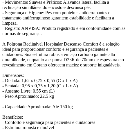
- Movimentos Suaves e Práticos: Alavanca lateral facilita a
reclinação simultânea do encosto e descansa pés.
- Segurança e Higiene: Pés com ponteiras antiderrapantes e
tratamento antiferruginoso garantem estabilidade e facilitam a
limpeza.
- Registro ANVISA: Produto registrado e em conformidade com as
normas de segurança.
A Poltrona Reclinável Hospitalar Descanso Comfort é a solução
ideal para proporcionar conforto e segurança a pacientes e
cuidadores. Sua estrutura robusta em aço carbono garante alta
durabilidade, enquanto a espuma D23R de 70mm de espessura e o
revestimento em Corano oferecem maciez e suporte inigualáveis.
Dimensões:
- Deitada: 1,62 x 0,75 x 0,55 (C x L x A)
- Sentada: 0,95 x 0,75 x 1,20 (C x L x A)
- Assento Livre: 0,55 cm (L)
- Peso Aproximado: 22,5 kg
- Capacidade Aproximada: Até 150 kg
Benefícios:
- Conforto e segurança para pacientes e cuidadores
- Estrutura robusta e durável