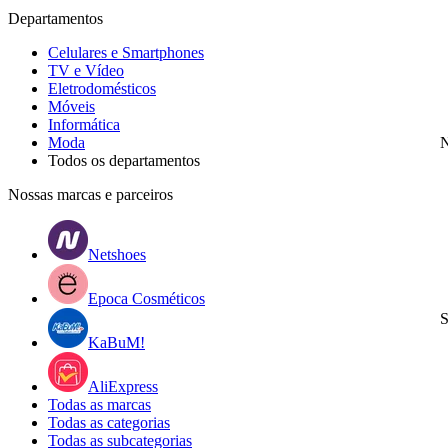
Departamentos
Celulares e Smartphones
TV e Vídeo
Eletrodomésticos
Móveis
Informática
Moda
N
Todos os departamentos
Nossas marcas e parceiros
Netshoes
Epoca Cosméticos
S
KaBuM!
AliExpress
Todas as marcas
Todas as categorias
Todas as subcategorias