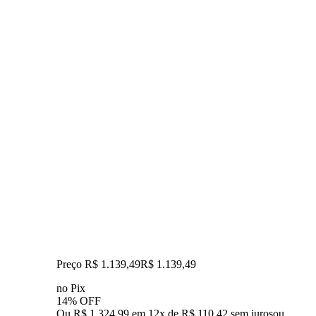
Preço R$ 1.139,49
R$
1.139
,
49
no Pix
14% OFF
Ou R$ 1.324,99 em 12x de R$ 110,42 sem juros
ou