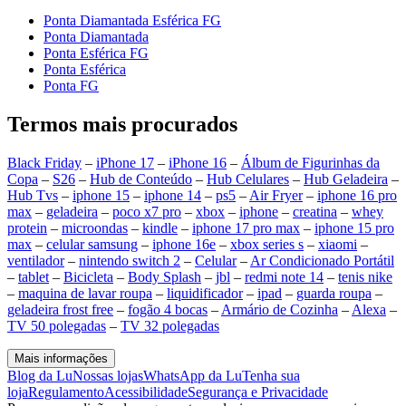
Ponta Diamantada Esférica FG
Ponta Diamantada
Ponta Esférica FG
Ponta Esférica
Ponta FG
Termos mais procurados
Black Friday
–
iPhone 17
–
iPhone 16
–
Álbum de Figurinhas da
Copa
–
S26
–
Hub de Conteúdo
–
Hub Celulares
–
Hub Geladeira
–
Hub Tvs
–
iphone 15
–
iphone 14
–
ps5
–
Air Fryer
–
iphone 16 pro
max
–
geladeira
–
poco x7 pro
–
xbox
–
iphone
–
creatina
–
whey
protein
–
microondas
–
kindle
–
iphone 17 pro max
–
iphone 15 pro
max
–
celular samsung
–
iphone 16e
–
xbox series s
–
xiaomi
–
ventilador
–
nintendo switch 2
–
Celular
–
Ar Condicionado Portátil
–
tablet
–
Bicicleta
–
Body Splash
–
jbl
–
redmi note 14
–
tenis nike
–
maquina de lavar roupa
–
liquidificador
–
ipad
–
guarda roupa
–
geladeira frost free
–
fogão 4 bocas
–
Armário de Cozinha
–
Alexa
–
TV 50 polegadas
–
TV 32 polegadas
Mais informações
Blog da Lu
Nossas lojas
WhatsApp da Lu
Tenha sua
loja
Regulamento
Acessibilidade
Segurança e Privacidade