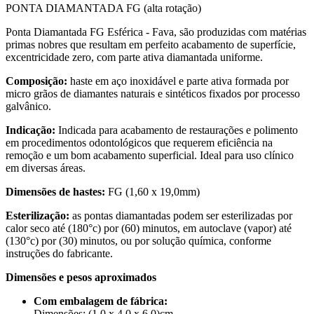
PONTA DIAMANTADA FG (alta rotação)
Ponta Diamantada FG Esférica - Fava, são produzidas com matérias
primas nobres que resultam em perfeito acabamento de superfície,
excentricidade zero, com parte ativa diamantada uniforme.
Composição:
haste em aço inoxidável e parte ativa formada por
micro grãos de diamantes naturais e sintéticos fixados por processo
galvânico.
Indicação:
Indicada para acabamento de restaurações e polimento
em procedimentos odontológicos que requerem eficiência na
remoção e um bom acabamento superficial. Ideal para uso clínico
em diversas áreas.
Dimensões de hastes:
FG (1,60 x 19,0mm)
Esterilização:
as pontas diamantadas podem ser esterilizadas por
calor seco até (180°c) por (60) minutos, em autoclave (vapor) até
(130°c) por (30) minutos, ou por solução química, conforme
instruções do fabricante.
Dimensões e pesos aproximados
Com embalagem de fábrica:
Dimensões: (1,0 x 4,0 x 6,0)cm