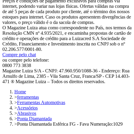
Preços e condições de pagamento exclusivos para compras via
internet, podendo variar nas lojas físicas. Ofertas válidas na compra
de até 5 peças de cada produto por cliente, até o término dos nossos
estoques para internet. Caso os produtos apresentem divergências de
valores, o preço válido é o da sacola de compras.
O Magazine Luiza atua como correspondente no País, nos termos da
Resolução CMN nº 4.935/2021, e encaminha propostas de cartão de
crédito e operações de crédito para a Luizacred S.A Sociedade de
Crédito, Financiamento e Investimento inscrita no CNPJ sob o nº
02.206.577/0001-80.
Compre pelo chat
ou compre pelo telefone:
0800 773 3838
Magazine Luiza S/A - CNPJ: 47.960.950/1088-36 - Endereço: Rua
Arnulfo de Lima, 2385 - Vila Santa Cruz, Franca/SP - CEP 14.403-
471 ® Magazine Luiza – Todos os direitos reservados.
Home
>
ferramentas
>
Ferramentas Automotivas
>
Acessórios
>
Abrasivos
>
Ponta Diamantada
>
Ponta Diamantada Esférica FG - Fava Numeração:1029