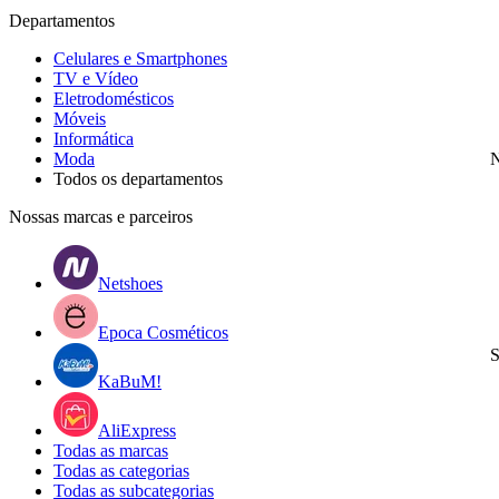
Departamentos
Celulares e Smartphones
TV e Vídeo
Eletrodomésticos
Móveis
Informática
Moda
N
Todos os departamentos
Nossas marcas e parceiros
Netshoes
Epoca Cosméticos
S
KaBuM!
AliExpress
Todas as marcas
Todas as categorias
Todas as subcategorias