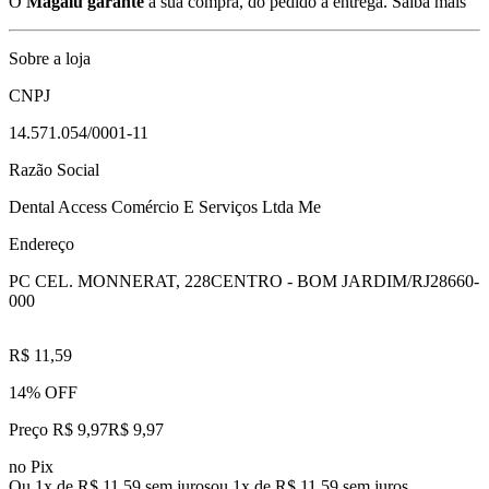
O
Magalu garante
a sua compra, do pedido à entrega.
Saiba mais
Sobre a loja
CNPJ
14.571.054/0001-11
Razão Social
Dental Access Comércio E Serviços Ltda Me
Endereço
PC CEL. MONNERAT, 228
CENTRO - BOM JARDIM/RJ
28660-
000
R$ 11,59
14% OFF
Preço R$ 9,97
R$
9
,
97
no Pix
Ou 1x de R$ 11,59 sem juros
ou
1
x de
R$ 11,59
sem juros