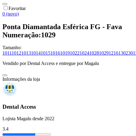
Favoritar
0 (novo)
Ponta Diamantada Esférica FG - Fava
Numeração:1029
Tamanho:
1011
1012
1013
1014
1015
1016
1019
1022
1024
1028
1029
1216
1302
301
Vendido por
Dental Access
e entregue por
Magalu
Informações da loja
Dental Access
Lojista Magalu desde 2022
3.4