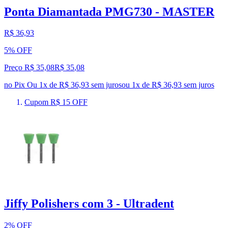
Ponta Diamantada PMG730 - MASTER
R$ 36,93
5% OFF
Preço R$ 35,08
R$
35
,
08
no Pix
Ou 1x de R$ 36,93 sem juros
ou
1
x de
R$ 36,93
sem juros
Cupom R$ 15 OFF
Jiffy Polishers com 3 - Ultradent
2% OFF