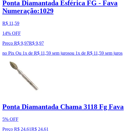
Ponta Diamantada Esférica FG - Fava
Numeração:1029
R$ 11,59
14% OFF
Preço R$ 9,97
R$
9
,
97
no Pix
Ou 1x de R$ 11,59 sem juros
ou
1
x de
R$ 11,59
sem juros
Ponta Diamantada Chama 3118 Fg Fava
5% OFF
Preço R$ 24,61
R$
24
,
61