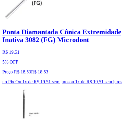
Ponta Diamantada Cônica Extremidade
Inativa 3082 (FG) Microdont
R$ 19,51
5% OFF
Preço R$ 18,53
R$
18
,
53
no Pix
Ou 1x de R$ 19,51 sem juros
ou
1
x de
R$ 19,51
sem juros