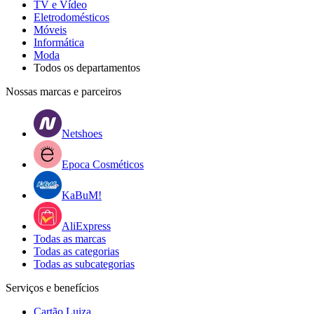
TV e Vídeo
Eletrodomésticos
Móveis
Informática
Moda
Todos os departamentos
Nossas marcas e parceiros
Netshoes
Epoca Cosméticos
KaBuM!
AliExpress
Todas as marcas
Todas as categorias
Todas as subcategorias
Serviços e benefícios
Cartão Luiza