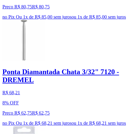
Preço R$ 80,75
R$
80
,
75
no Pix
Ou 1x de R$ 85,00 sem juros
ou
1
x de
R$ 85,00
sem juros
Ponta Diamantada Chata 3/32" 7120 -
DREMEL
R$ 68,21
8% OFF
Preço R$ 62,75
R$
62
,
75
no Pix
Ou 1x de R$ 68,21 sem juros
ou
1
x de
R$ 68,21
sem juros