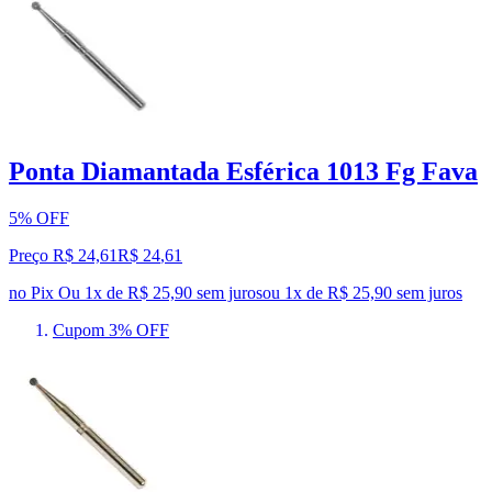
Ponta Diamantada Esférica 1013 Fg Fava
5% OFF
Preço R$ 24,61
R$
24
,
61
no Pix
Ou 1x de R$ 25,90 sem juros
ou
1
x de
R$ 25,90
sem juros
Cupom 3% OFF