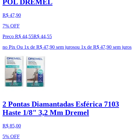
POL DREMEL
R$ 47,90
7% OFF
Preço R$ 44,55
R$
44
,
55
no Pix
Ou 1x de R$ 47,90 sem juros
ou
1
x de
R$ 47,90
sem juros
2 Pontas Diamantadas Esférica 7103
Haste 1/8" 3,2 Mm Dremel
R$ 85,00
5% OFF