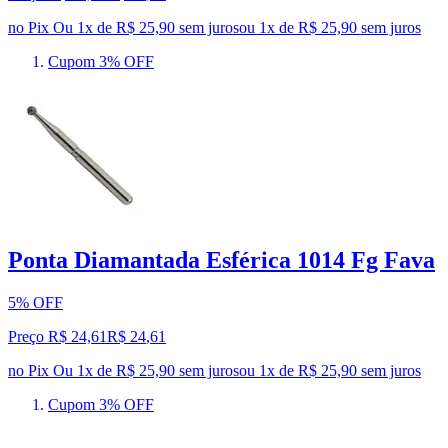
no Pix
Ou 1x de R$ 25,90 sem juros
ou
1
x de
R$ 25,90
sem juros
Cupom 3% OFF
Ponta Diamantada Esférica 1014 Fg Fava
5% OFF
Preço R$ 24,61
R$
24
,
61
no Pix
Ou 1x de R$ 25,90 sem juros
ou
1
x de
R$ 25,90
sem juros
Cupom 3% OFF