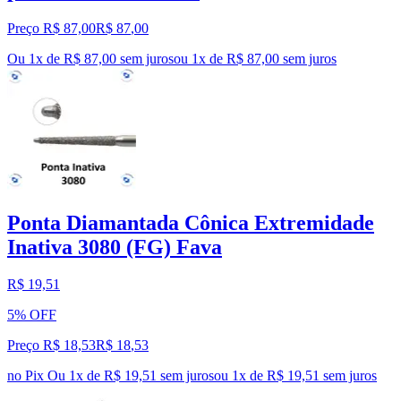
Preço R$ 87,00
R$
87
,
00
Ou 1x de R$ 87,00 sem juros
ou
1
x de
R$ 87,00
sem juros
Ponta Diamantada Cônica Extremidade
Inativa 3080 (FG) Fava
R$ 19,51
5% OFF
Preço R$ 18,53
R$
18
,
53
no Pix
Ou 1x de R$ 19,51 sem juros
ou
1
x de
R$ 19,51
sem juros