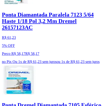
Ponta Diamantada Paralela 7123 5/64
Haste 1/18 Pol 3,2 Mm Dremel
26157123AC
R$ 61,23
5% OFF
Preço R$ 58,17
R$
58
,
17
no Pix
Ou 1x de R$ 61,23 sem juros
ou
1
x de
R$ 61,23
sem juros
Ponta Dremel Diamantada 7105 Esférico