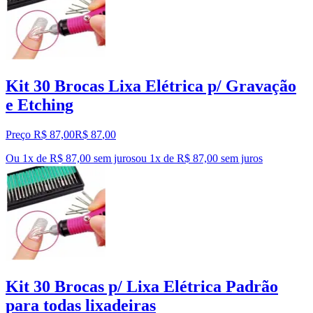
Kit 30 Brocas Lixa Elétrica p/ Gravação
e Etching
Preço R$ 87,00
R$
87
,
00
Ou 1x de R$ 87,00 sem juros
ou
1
x de
R$ 87,00
sem juros
Kit 30 Brocas p/ Lixa Elétrica Padrão
para todas lixadeiras