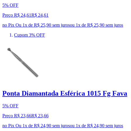
5% OFF
Preço R$ 24,61
R$
24
,
61
no Pix
Ou 1x de R$ 25,90 sem juros
ou
1
x de
R$ 25,90
sem juros
Cupom 3% OFF
Ponta Diamantada Esférica 1015 Fg Fava
5% OFF
Preço R$ 23,66
R$
23
,
66
no Pix
Ou 1x de R$ 24,90 sem juros
ou
1
x de
R$ 24,90
sem juros