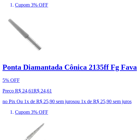
Cupom 3% OFF
Ponta Diamantada Cônica 2135ff Fg Fava
5% OFF
Preço R$ 24,61
R$
24
,
61
no Pix
Ou 1x de R$ 25,90 sem juros
ou
1
x de
R$ 25,90
sem juros
Cupom 3% OFF