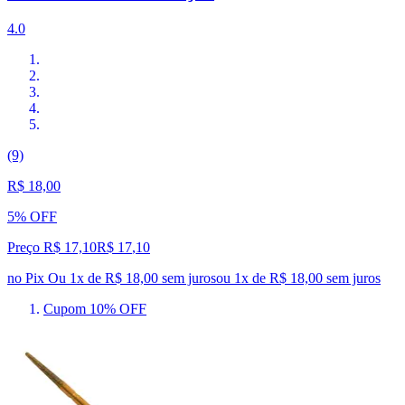
4.0
(9)
R$ 18,00
5% OFF
Preço R$ 17,10
R$
17
,
10
no Pix
Ou 1x de R$ 18,00 sem juros
ou
1
x de
R$ 18,00
sem juros
Cupom 10% OFF