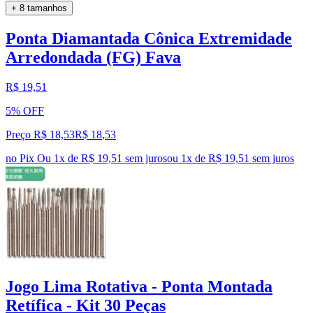
+ 8 tamanhos
Ponta Diamantada Cônica Extremidade
Arredondada (FG) Fava
R$ 19,51
5% OFF
Preço R$ 18,53
R$
18
,
53
no Pix
Ou 1x de R$ 19,51 sem juros
ou
1
x de
R$ 19,51
sem juros
Jogo Lima Rotativa - Ponta Montada
Retífica - Kit 30 Peças