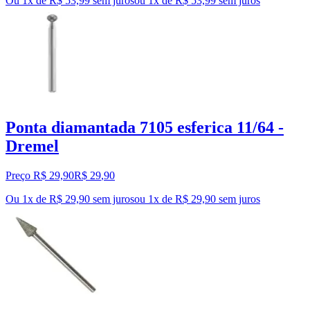
Ou 1x de R$ 53,99 sem juros
ou
1
x de
R$ 53,99
sem juros
Ponta diamantada 7105 esferica 11/64 -
Dremel
Preço R$ 29,90
R$
29
,
90
Ou 1x de R$ 29,90 sem juros
ou
1
x de
R$ 29,90
sem juros