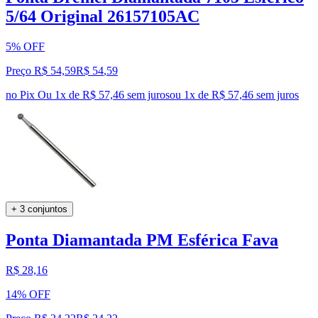
5/64 Original 26157105AC
5% OFF
Preço R$ 54,59
R$
54
,
59
no Pix
Ou 1x de R$ 57,46 sem juros
ou
1
x de
R$ 57,46
sem juros
+ 3 conjuntos
Ponta Diamantada PM Esférica Fava
R$ 28,16
14% OFF