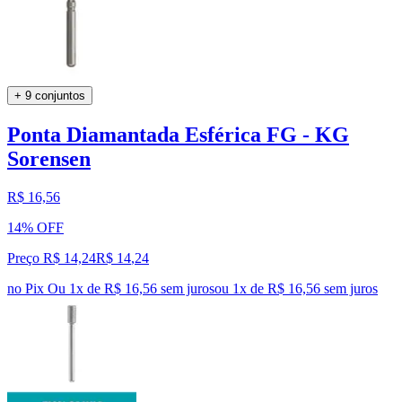
+ 9 conjuntos
Ponta Diamantada Esférica FG - KG
Sorensen
R$ 16,56
14% OFF
Preço R$ 14,24
R$
14
,
24
no Pix
Ou 1x de R$ 16,56 sem juros
ou
1
x de
R$ 16,56
sem juros