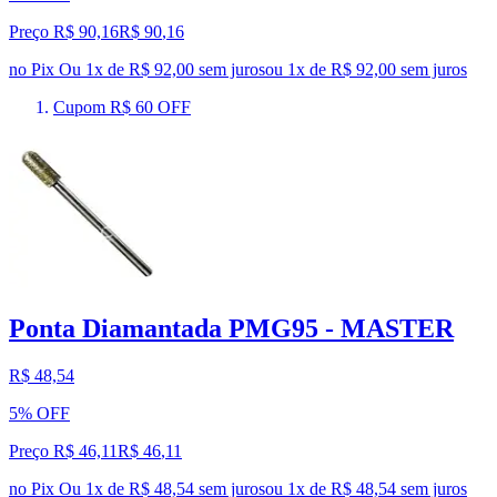
Preço R$ 90,16
R$
90
,
16
no Pix
Ou 1x de R$ 92,00 sem juros
ou
1
x de
R$ 92,00
sem juros
Cupom R$ 60 OFF
Ponta Diamantada PMG95 - MASTER
R$ 48,54
5% OFF
Preço R$ 46,11
R$
46
,
11
no Pix
Ou 1x de R$ 48,54 sem juros
ou
1
x de
R$ 48,54
sem juros