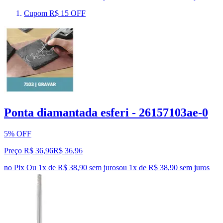
Cupom R$ 15 OFF
Ponta diamantada esferi - 26157103ae-0
5% OFF
Preço R$ 36,96
R$
36
,
96
no Pix
Ou 1x de R$ 38,90 sem juros
ou
1
x de
R$ 38,90
sem juros