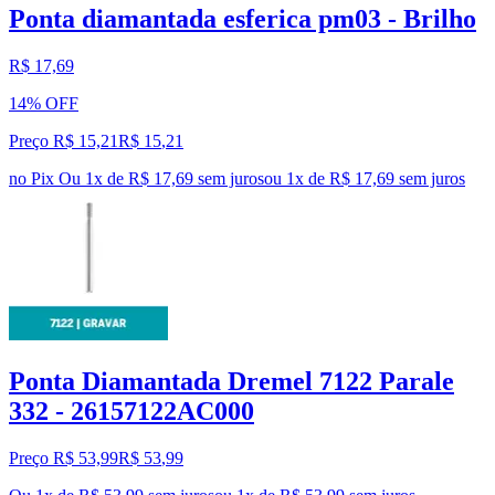
Ponta diamantada esferica pm03 - Brilho
R$ 17,69
14% OFF
Preço R$ 15,21
R$
15
,
21
no Pix
Ou 1x de R$ 17,69 sem juros
ou
1
x de
R$ 17,69
sem juros
Ponta Diamantada Dremel 7122 Parale
332 - 26157122AC000
Preço R$ 53,99
R$
53
,
99