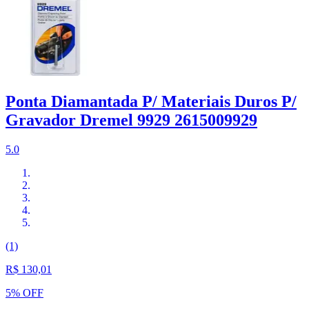
Ponta Diamantada P/ Materiais Duros P/
Gravador Dremel 9929 2615009929
5.0
(1)
R$ 130,01
5% OFF