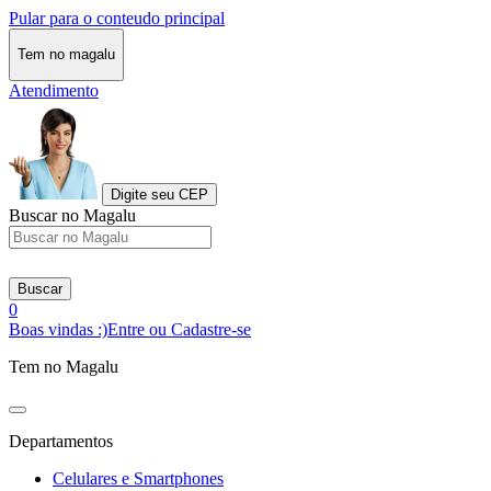
Pular para o conteudo principal
Tem no magalu
Atendimento
Digite seu CEP
Buscar no Magalu
Buscar
0
Boas vindas :)
Entre ou Cadastre-se
Tem no Magalu
Departamentos
Celulares e Smartphones