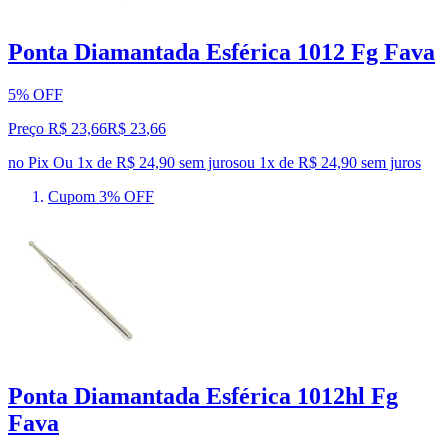
Ponta Diamantada Esférica 1012 Fg Fava
5% OFF
Preço R$ 23,66
R$
23
,
66
no Pix
Ou 1x de R$ 24,90 sem juros
ou
1
x de
R$ 24,90
sem juros
Cupom 3% OFF
Ponta Diamantada Esférica 1012hl Fg
Fava