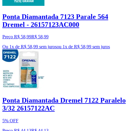
Ponta Diamantada 7123 Parale 564
Dremel - 26157123AC000
Preço R$ 58,99
R$
58
,
99
Ou 1x de R$ 58,99 sem juros
ou
1
x de
R$ 58,99
sem juros
Ponta Diamantada Dremel 7122 Paralelo
3/32 26157122AC
5% OFF
Preço R$ 44,13
R$
44
,
13