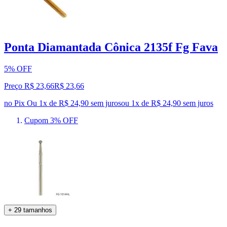
Ponta Diamantada Cônica 2135f Fg Fava
5% OFF
Preço R$ 23,66
R$
23
,
66
no Pix
Ou 1x de R$ 24,90 sem juros
ou
1
x de
R$ 24,90
sem juros
Cupom 3% OFF
+ 29 tamanhos