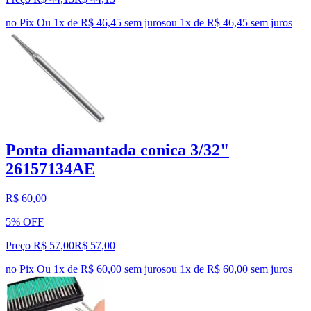
no Pix
Ou 1x de R$ 46,45 sem juros
ou
1
x de
R$ 46,45
sem juros
Ponta diamantada conica 3/32"
26157134AE
R$ 60,00
5% OFF
Preço R$ 57,00
R$
57
,
00
no Pix
Ou 1x de R$ 60,00 sem juros
ou
1
x de
R$ 60,00
sem juros