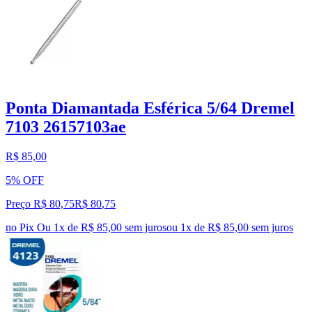
Ponta Diamantada Esférica 5/64 Dremel
7103 26157103ae
R$ 85,00
5% OFF
Preço R$ 80,75
R$
80
,
75
no Pix
Ou 1x de R$ 85,00 sem juros
ou
1
x de
R$ 85,00
sem juros