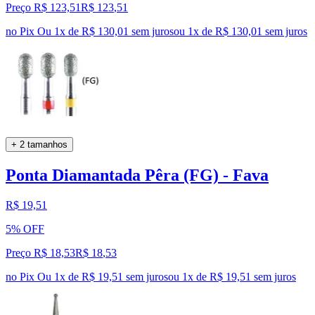
Preço R$ 123,51
R$
123
,
51
no Pix
Ou 1x de R$ 130,01 sem juros
ou
1
x de
R$ 130,01
sem juros
+ 2 tamanhos
Ponta Diamantada Pêra (FG) - Fava
R$ 19,51
5% OFF
Preço R$ 18,53
R$
18
,
53
no Pix
Ou 1x de R$ 19,51 sem juros
ou
1
x de
R$ 19,51
sem juros