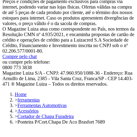
Preços e condições de pagamento exclusivos para compras via
internet, podendo variar nas lojas físicas. Ofertas válidas na compra
de até 5 peças de cada produto por cliente, até o término dos nossos
estoques para internet. Caso os produtos apresentem divergências de
valores, o preço válido é o da sacola de compras.
O Magazine Luiza atua como correspondente no País, nos termos da
Resolução CMN nº 4.935/2021, e encaminha propostas de cartão de
crédito e operações de crédito para a Luizacred S.A Sociedade de
Crédito, Financiamento e Investimento inscrita no CNPJ sob o nº
02.206.577/0001-80.
Compre pelo chat
ou compre pelo telefone:
0800 773 3838
Magazine Luiza S/A - CNPJ: 47.960.950/1088-36 - Endereço: Rua
Arnulfo de Lima, 2385 - Vila Santa Cruz, Franca/SP - CEP 14.403-
471 ® Magazine Luiza – Todos os direitos reservados.
Home
>
ferramentas
>
Ferramentas Automotivas
>
Acessórios
>
Cortador de Chapa Furadeira
>
Ponteira P/Cort.Chapa De Aco Brasfort 7689