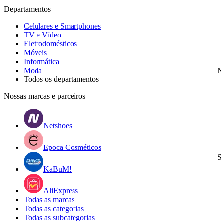
Departamentos
Celulares e Smartphones
TV e Vídeo
Eletrodomésticos
Móveis
Informática
Moda
N
Todos os departamentos
Nossas marcas e parceiros
Netshoes
Epoca Cosméticos
S
KaBuM!
AliExpress
Todas as marcas
Todas as categorias
Todas as subcategorias