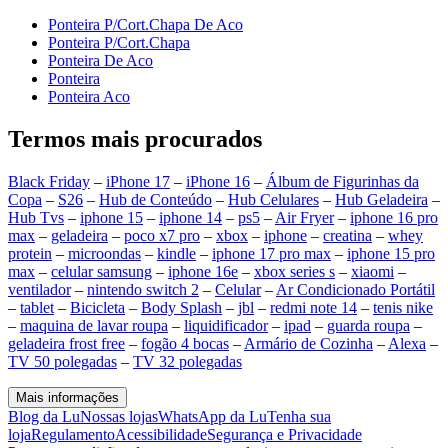
Ponteira P/Cort.Chapa De Aco
Ponteira P/Cort.Chapa
Ponteira De Aco
Ponteira
Ponteira Aco
Termos mais procurados
Black Friday
–
iPhone 17
–
iPhone 16
–
Álbum de Figurinhas da
Copa
–
S26
–
Hub de Conteúdo
–
Hub Celulares
–
Hub Geladeira
–
Hub Tvs
–
iphone 15
–
iphone 14
–
ps5
–
Air Fryer
–
iphone 16 pro
max
–
geladeira
–
poco x7 pro
–
xbox
–
iphone
–
creatina
–
whey
protein
–
microondas
–
kindle
–
iphone 17 pro max
–
iphone 15 pro
max
–
celular samsung
–
iphone 16e
–
xbox series s
–
xiaomi
–
ventilador
–
nintendo switch 2
–
Celular
–
Ar Condicionado Portátil
–
tablet
–
Bicicleta
–
Body Splash
–
jbl
–
redmi note 14
–
tenis nike
–
maquina de lavar roupa
–
liquidificador
–
ipad
–
guarda roupa
–
geladeira frost free
–
fogão 4 bocas
–
Armário de Cozinha
–
Alexa
–
TV 50 polegadas
–
TV 32 polegadas
Mais informações
Blog da Lu
Nossas lojas
WhatsApp da Lu
Tenha sua
loja
Regulamento
Acessibilidade
Segurança e Privacidade