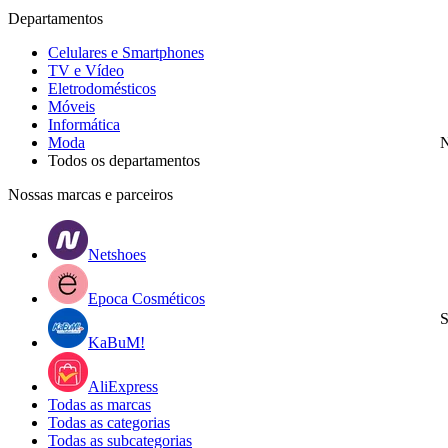
Departamentos
Celulares e Smartphones
TV e Vídeo
Eletrodomésticos
Móveis
Informática
Moda
N
Todos os departamentos
Nossas marcas e parceiros
Netshoes
Epoca Cosméticos
S
KaBuM!
AliExpress
Todas as marcas
Todas as categorias
Todas as subcategorias