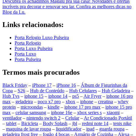
Descubra os achadinhos Magalu pra sua casa! Novidades e ofertas
incríveis pra decorar e renovar seu lar. Confira as melhores dicas no
Blog da Lu.
Links relacionados:
Porta Relogio Luxo Pulseira
Porta Relogio
Porta Luxo Pulseira
Porta Luxo
Porta Pulseira
Termos mais procurados
Black Friday
–
iPhone 17
–
iPhone 16
–
Álbum de Figurinhas da
Copa
–
S26
–
Hub de Conteúdo
–
Hub Celulares
–
Hub Geladeira
–
Hub Tvs
–
iphone 15
–
iphone 14
–
ps5
–
Air Fryer
–
iphone 16 pro
max
–
geladeira
–
poco x7 pro
–
xbox
–
iphone
–
creatina
–
whey
protein
–
microondas
–
kindle
–
iphone 17 pro max
–
iphone 15 pro
max
–
celular samsung
–
iphone 16e
–
xbox series s
–
xiaomi
–
ventilador
–
nintendo switch 2
–
Celular
–
Ar Condicionado Portátil
–
tablet
–
Bicicleta
–
Body Splash
–
jbl
–
redmi note 14
–
tenis nike
–
maquina de lavar roupa
–
liquidificador
–
ipad
–
guarda roupa
–
geladeira frost free
–
fogão 4 bocas
–
Armário de Cozinha
–
Alexa
–