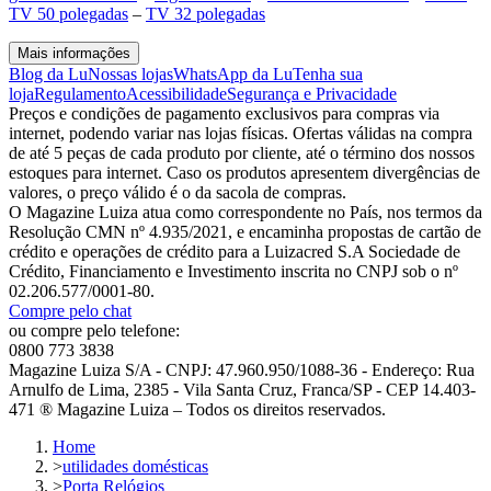
TV 50 polegadas
–
TV 32 polegadas
Mais informações
Blog da Lu
Nossas lojas
WhatsApp da Lu
Tenha sua
loja
Regulamento
Acessibilidade
Segurança e Privacidade
Preços e condições de pagamento exclusivos para compras via
internet, podendo variar nas lojas físicas. Ofertas válidas na compra
de até 5 peças de cada produto por cliente, até o término dos nossos
estoques para internet. Caso os produtos apresentem divergências de
valores, o preço válido é o da sacola de compras.
O Magazine Luiza atua como correspondente no País, nos termos da
Resolução CMN nº 4.935/2021, e encaminha propostas de cartão de
crédito e operações de crédito para a Luizacred S.A Sociedade de
Crédito, Financiamento e Investimento inscrita no CNPJ sob o nº
02.206.577/0001-80.
Compre pelo chat
ou compre pelo telefone:
0800 773 3838
Magazine Luiza S/A - CNPJ: 47.960.950/1088-36 - Endereço: Rua
Arnulfo de Lima, 2385 - Vila Santa Cruz, Franca/SP - CEP 14.403-
471 ® Magazine Luiza – Todos os direitos reservados.
Home
>
utilidades domésticas
>
Porta Relógios