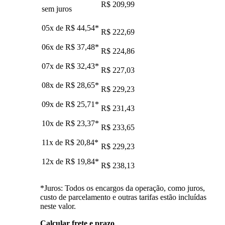
R$ 209,99
sem juros
05x de
R$ 44,54
*
R$ 222,69
06x de
R$ 37,48
*
R$ 224,86
07x de
R$ 32,43
*
R$ 227,03
08x de
R$ 28,65
*
R$ 229,23
09x de
R$ 25,71
*
R$ 231,43
10x de
R$ 23,37
*
R$ 233,65
11x de
R$ 20,84
*
R$ 229,23
12x de
R$ 19,84
*
R$ 238,13
*Juros: Todos os encargos da operação, como juros,
custo de parcelamento e outras tarifas estão incluídas
neste valor.
Calcular frete e prazo