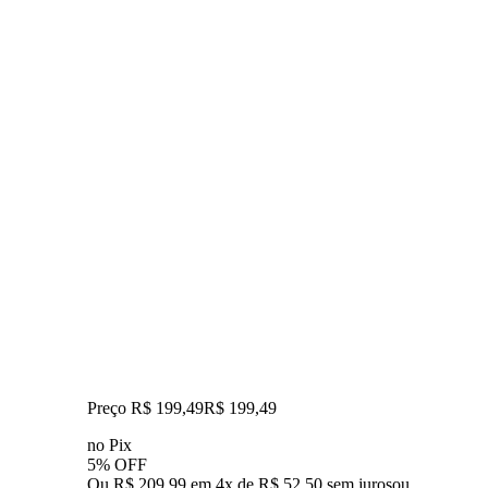
Preço R$ 199,49
R$
199
,
49
no Pix
5% OFF
Ou R$ 209,99 em 4x de R$ 52,50 sem juros
ou