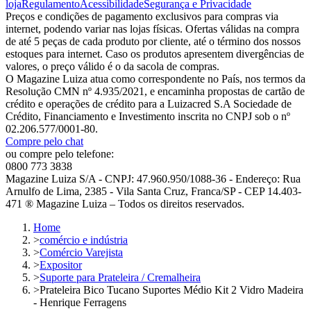
loja
Regulamento
Acessibilidade
Segurança e Privacidade
Preços e condições de pagamento exclusivos para compras via
internet, podendo variar nas lojas físicas. Ofertas válidas na compra
de até 5 peças de cada produto por cliente, até o término dos nossos
estoques para internet. Caso os produtos apresentem divergências de
valores, o preço válido é o da sacola de compras.
O Magazine Luiza atua como correspondente no País, nos termos da
Resolução CMN nº 4.935/2021, e encaminha propostas de cartão de
crédito e operações de crédito para a Luizacred S.A Sociedade de
Crédito, Financiamento e Investimento inscrita no CNPJ sob o nº
02.206.577/0001-80.
Compre pelo chat
ou compre pelo telefone:
0800 773 3838
Magazine Luiza S/A - CNPJ: 47.960.950/1088-36 - Endereço: Rua
Arnulfo de Lima, 2385 - Vila Santa Cruz, Franca/SP - CEP 14.403-
471 ® Magazine Luiza – Todos os direitos reservados.
Home
>
comércio e indústria
>
Comércio Varejista
>
Expositor
>
Suporte para Prateleira / Cremalheira
>
Prateleira Bico Tucano Suportes Médio Kit 2 Vidro Madeira
- Henrique Ferragens