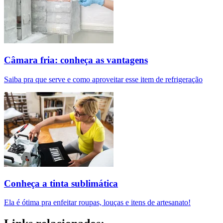
Câmara fria: conheça as vantagens
Saiba pra que serve e como aproveitar esse item de refrigeração
Conheça a tinta sublimática
Ela é ótima pra enfeitar roupas, louças e itens de artesanato!