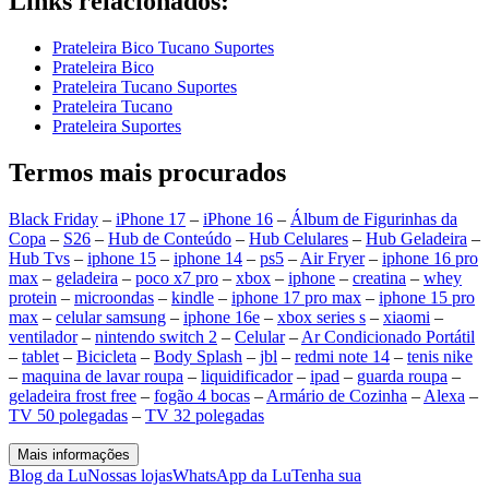
Links relacionados:
Prateleira Bico Tucano Suportes
Prateleira Bico
Prateleira Tucano Suportes
Prateleira Tucano
Prateleira Suportes
Termos mais procurados
Black Friday
–
iPhone 17
–
iPhone 16
–
Álbum de Figurinhas da
Copa
–
S26
–
Hub de Conteúdo
–
Hub Celulares
–
Hub Geladeira
–
Hub Tvs
–
iphone 15
–
iphone 14
–
ps5
–
Air Fryer
–
iphone 16 pro
max
–
geladeira
–
poco x7 pro
–
xbox
–
iphone
–
creatina
–
whey
protein
–
microondas
–
kindle
–
iphone 17 pro max
–
iphone 15 pro
max
–
celular samsung
–
iphone 16e
–
xbox series s
–
xiaomi
–
ventilador
–
nintendo switch 2
–
Celular
–
Ar Condicionado Portátil
–
tablet
–
Bicicleta
–
Body Splash
–
jbl
–
redmi note 14
–
tenis nike
–
maquina de lavar roupa
–
liquidificador
–
ipad
–
guarda roupa
–
geladeira frost free
–
fogão 4 bocas
–
Armário de Cozinha
–
Alexa
–
TV 50 polegadas
–
TV 32 polegadas
Mais informações
Blog da Lu
Nossas lojas
WhatsApp da Lu
Tenha sua