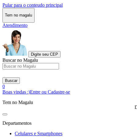
Pular para o conteudo principal
Tem no magalu
Atendimento
Digite seu CEP
Buscar no Magalu
Buscar
0
Boas vindas :)
Entre ou Cadastre-se
Tem no Magalu
D
Departamentos
Celulares e Smartphones