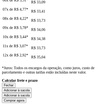
06x de
R$ 5,51
*
R$ 33,09
07x de
R$ 4,77
*
R$ 33,41
08x de
R$ 4,22
*
R$ 33,73
09x de
R$ 3,78
*
R$ 34,06
10x de
R$ 3,44
*
R$ 34,38
11x de
R$ 3,07
*
R$ 33,73
12x de
R$ 2,92
*
R$ 35,04
*Juros: Todos os encargos da operação, como juros, custo de
parcelamento e outras tarifas estão incluídas neste valor.
Calcular frete e prazo
Fechar
Adicionar à sacola
Adicionar à sacola
Comprar agora