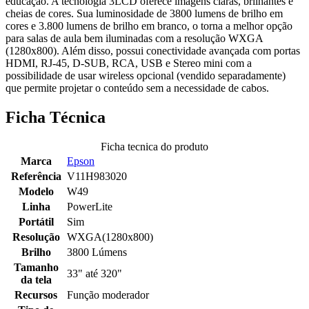
educação. A tecnologia 3LCD oferece imagens claras, brilhantes e
cheias de cores. Sua luminosidade de 3800 lumens de brilho em
cores e 3.800 lumens de brilho em branco, o torna a melhor opção
para salas de aula bem iluminadas com a resolução WXGA
(1280x800). Além disso, possui conectividade avançada com portas
HDMI, RJ-45, D-SUB, RCA, USB e Stereo mini com a
possibilidade de usar wireless opcional (vendido separadamente)
que permite projetar o conteúdo sem a necessidade de cabos.
Ficha Técnica
Ficha tecnica do produto
Marca
Epson
Referência
V11H983020
Modelo
W49
Linha
PowerLite
Portátil
Sim
Resolução
WXGA(1280x800)
Brilho
3800 Lúmens
Tamanho
33" até 320"
da tela
Recursos
Função moderador