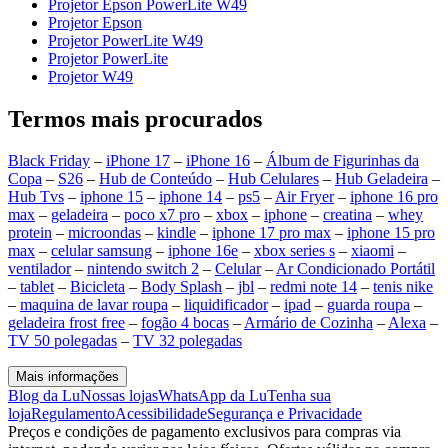
Projetor Epson PowerLite W49
Projetor Epson
Projetor PowerLite W49
Projetor PowerLite
Projetor W49
Termos mais procurados
Black Friday
–
iPhone 17
–
iPhone 16
–
Álbum de Figurinhas da
Copa
–
S26
–
Hub de Conteúdo
–
Hub Celulares
–
Hub Geladeira
–
Hub Tvs
–
iphone 15
–
iphone 14
–
ps5
–
Air Fryer
–
iphone 16 pro
max
–
geladeira
–
poco x7 pro
–
xbox
–
iphone
–
creatina
–
whey
protein
–
microondas
–
kindle
–
iphone 17 pro max
–
iphone 15 pro
max
–
celular samsung
–
iphone 16e
–
xbox series s
–
xiaomi
–
ventilador
–
nintendo switch 2
–
Celular
–
Ar Condicionado Portátil
–
tablet
–
Bicicleta
–
Body Splash
–
jbl
–
redmi note 14
–
tenis nike
–
maquina de lavar roupa
–
liquidificador
–
ipad
–
guarda roupa
–
geladeira frost free
–
fogão 4 bocas
–
Armário de Cozinha
–
Alexa
–
TV 50 polegadas
–
TV 32 polegadas
Mais informações
Blog da Lu
Nossas lojas
WhatsApp da Lu
Tenha sua
loja
Regulamento
Acessibilidade
Segurança e Privacidade
Preços e condições de pagamento exclusivos para compras via