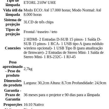
Tipo de
ETORL 210W UHE
lâmpada
Vida útil da
Modo ECO: Até 17.000 horas; Modo Normal: Até
lâmpada
8.000 horas
Sistema de
3LCD de três chips
projeção
Tipos de
Frontal / traseiro / teto
projeção
2 HDMI- 2 Entradas D-SUB 15 pinos- 1 Saída D-
SUB 15 pinos- 1 RCA- 1 USB tipo A (para módulo
Conexões
wireless opcional)- 1 USB Tipo B (para atualização
de firmware)- 2 Entradas de Stereo Mini- 1 Saída de
Stereo Mini- 1 RS-232C- 1 RJ-45
Peso
aproximado
2,7kg
- Peso do
produto
Dimensões
Largura: 30,2cm Altura: 8,7cm Profundidade: 24,9cm
do produto
Garantia -
Prazo de
36 meses para o projetor e 90 dias para a lâmpada
Garantia
Proporções
16:10 Nativo