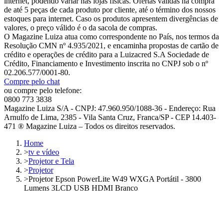
internet, podendo variar nas lojas físicas. Ofertas válidas na compra
de até 5 peças de cada produto por cliente, até o término dos nossos
estoques para internet. Caso os produtos apresentem divergências de
valores, o preço válido é o da sacola de compras.
O Magazine Luiza atua como correspondente no País, nos termos da
Resolução CMN nº 4.935/2021, e encaminha propostas de cartão de
crédito e operações de crédito para a Luizacred S.A Sociedade de
Crédito, Financiamento e Investimento inscrita no CNPJ sob o nº
02.206.577/0001-80.
Compre pelo chat
ou compre pelo telefone:
0800 773 3838
Magazine Luiza S/A - CNPJ: 47.960.950/1088-36 - Endereço: Rua
Arnulfo de Lima, 2385 - Vila Santa Cruz, Franca/SP - CEP 14.403-
471 ® Magazine Luiza – Todos os direitos reservados.
Home
>
tv e vídeo
>
Projetor e Tela
>
Projetor
>
Projetor Epson PowerLite W49 WXGA Portátil - 3800
Lumens 3LCD USB HDMI Branco