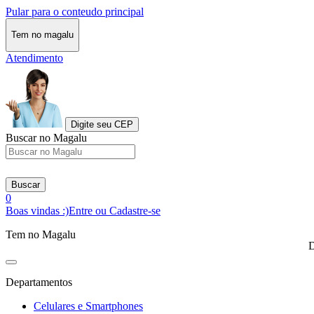
Pular para o conteudo principal
Tem no magalu
Atendimento
Digite seu CEP
Buscar no Magalu
Buscar
0
Boas vindas :)
Entre ou Cadastre-se
Tem no Magalu
D
Departamentos
Celulares e Smartphones