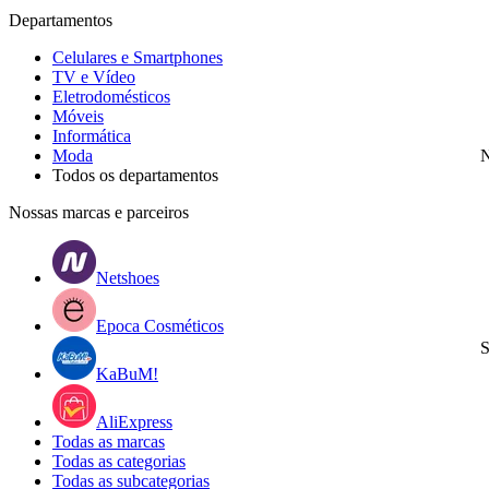
Departamentos
Celulares e Smartphones
TV e Vídeo
Eletrodomésticos
Móveis
Informática
Moda
N
Todos os departamentos
Nossas marcas e parceiros
Netshoes
Epoca Cosméticos
S
KaBuM!
AliExpress
Todas as marcas
Todas as categorias
Todas as subcategorias