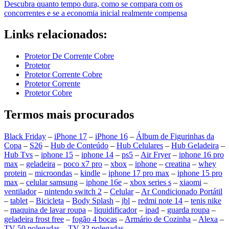
Descubra quanto tempo dura, como se compara com os
concorrentes e se a economia inicial realmente compensa
Links relacionados:
Protetor De Corrente Cobre
Protetor
Protetor Corrente Cobre
Protetor Corrente
Protetor Cobre
Termos mais procurados
Black Friday
–
iPhone 17
–
iPhone 16
–
Álbum de Figurinhas da
Copa
–
S26
–
Hub de Conteúdo
–
Hub Celulares
–
Hub Geladeira
–
Hub Tvs
–
iphone 15
–
iphone 14
–
ps5
–
Air Fryer
–
iphone 16 pro
max
–
geladeira
–
poco x7 pro
–
xbox
–
iphone
–
creatina
–
whey
protein
–
microondas
–
kindle
–
iphone 17 pro max
–
iphone 15 pro
max
–
celular samsung
–
iphone 16e
–
xbox series s
–
xiaomi
–
ventilador
–
nintendo switch 2
–
Celular
–
Ar Condicionado Portátil
–
tablet
–
Bicicleta
–
Body Splash
–
jbl
–
redmi note 14
–
tenis nike
–
maquina de lavar roupa
–
liquidificador
–
ipad
–
guarda roupa
–
geladeira frost free
–
fogão 4 bocas
–
Armário de Cozinha
–
Alexa
–
TV 50 polegadas
–
TV 32 polegadas