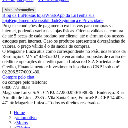
Mais informações
Blog da Lu
Nossas lojas
WhatsApp da Lu
Tenha sua
loja
Regulamento
Acessibilidade
Segurança e Privacidade
Preços e condições de pagamento exclusivos para compras via
internet, podendo variar nas lojas físicas. Ofertas válidas na compra
de até 5 peças de cada produto por cliente, até o término dos nossos
estoques para internet. Caso os produtos apresentem divergências de
valores, o preço válido é o da sacola de compras.
O Magazine Luiza atua como correspondente no País, nos termos da
Resolução CMN nº 4.935/2021, e encaminha propostas de cartão de
crédito e operações de crédito para a Luizacred S.A Sociedade de
Crédito, Financiamento e Investimento inscrita no CNPJ sob o nº
02.206.577/0001-80.
Compre pelo chat
ou compre pelo telefone:
0800 773 3838
Magazine Luiza S/A - CNPJ: 47.960.950/1088-36 - Endereço: Rua
Arnulfo de Lima, 2385 - Vila Santa Cruz, Franca/SP - CEP 14.403-
471 ® Magazine Luiza – Todos os direitos reservados.
Home
>
automotivo
>
Motos
>
Elétrica