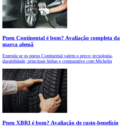
Pneu Continental é bom? Avaliação completa da
marca alemã
Entenda se os pneus Continental valem o preço: tecnologia,
durabilidade, principais linhas e comparativo com Michelin
Pneu XBRI é bom? Avaliação de custo-benefício