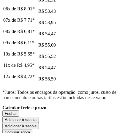
06x de
R$ 8,91
*
R$ 53,43
07x de
R$ 7,71
*
R$ 53,95
08x de
R$ 6,81
*
R$ 54,47
09x de
R$ 6,11
*
R$ 55,00
10x de
R$ 5,55
*
R$ 55,52
11x de
R$ 4,95
*
R$ 54,47
12x de
R$ 4,72
*
R$ 56,59
*Juros: Todos os encargos da operação, como juros, custo de
parcelamento e outras tarifas estão incluídas neste valor.
Calcular frete e prazo
Fechar
Adicionar à sacola
Adicionar à sacola
Comprar agora