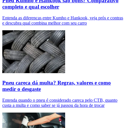
Pneu Kumho e Hankook são bons? Comparativo
completo e qual escolher
Entenda as diferenças entre Kumho e Hankook, veja prós e contras
e descubra qual combina melhor com seu carro
Pneu careca dá multa? Regras, valores e como
medir o desgaste
Entenda quando o pneu é considerado careca pelo CTB, quanto
custa a multa e como saber se já passou da hora de trocar