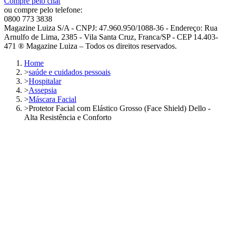
Compre pelo chat
ou compre pelo telefone:
0800 773 3838
Magazine Luiza S/A - CNPJ: 47.960.950/1088-36 - Endereço: Rua
Arnulfo de Lima, 2385 - Vila Santa Cruz, Franca/SP - CEP 14.403-
471 ® Magazine Luiza – Todos os direitos reservados.
Home
>
saúde e cuidados pessoais
>
Hospitalar
>
Assepsia
>
Máscara Facial
>
Protetor Facial com Elástico Grosso (Face Shield) Dello -
Alta Resistência e Conforto