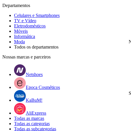
Departamentos
Celulares e Smartphones
TV e Vídeo
Eletrodomésticos
Móveis
Informática
Moda
N
Todos os departamentos
Nossas marcas e parceiros
Netshoes
Epoca Cosméticos
S
KaBuM!
AliExpress
Todas as marcas
Todas as categorias
Todas as subcategorias