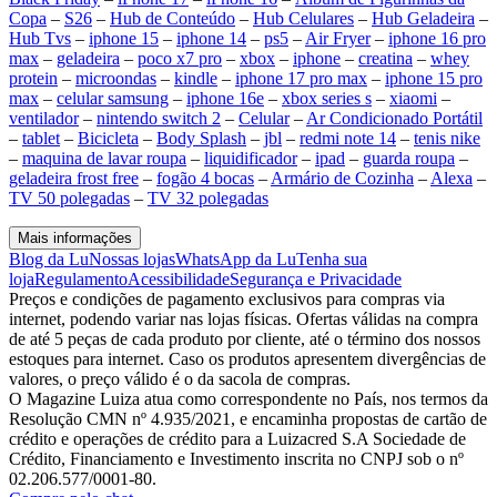
Copa
–
S26
–
Hub de Conteúdo
–
Hub Celulares
–
Hub Geladeira
–
Hub Tvs
–
iphone 15
–
iphone 14
–
ps5
–
Air Fryer
–
iphone 16 pro
max
–
geladeira
–
poco x7 pro
–
xbox
–
iphone
–
creatina
–
whey
protein
–
microondas
–
kindle
–
iphone 17 pro max
–
iphone 15 pro
max
–
celular samsung
–
iphone 16e
–
xbox series s
–
xiaomi
–
ventilador
–
nintendo switch 2
–
Celular
–
Ar Condicionado Portátil
–
tablet
–
Bicicleta
–
Body Splash
–
jbl
–
redmi note 14
–
tenis nike
–
maquina de lavar roupa
–
liquidificador
–
ipad
–
guarda roupa
–
geladeira frost free
–
fogão 4 bocas
–
Armário de Cozinha
–
Alexa
–
TV 50 polegadas
–
TV 32 polegadas
Mais informações
Blog da Lu
Nossas lojas
WhatsApp da Lu
Tenha sua
loja
Regulamento
Acessibilidade
Segurança e Privacidade
Preços e condições de pagamento exclusivos para compras via
internet, podendo variar nas lojas físicas. Ofertas válidas na compra
de até 5 peças de cada produto por cliente, até o término dos nossos
estoques para internet. Caso os produtos apresentem divergências de
valores, o preço válido é o da sacola de compras.
O Magazine Luiza atua como correspondente no País, nos termos da
Resolução CMN nº 4.935/2021, e encaminha propostas de cartão de
crédito e operações de crédito para a Luizacred S.A Sociedade de
Crédito, Financiamento e Investimento inscrita no CNPJ sob o nº
02.206.577/0001-80.