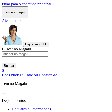
Pular para o conteudo principal
Tem no magalu
Atendimento
Digite seu CEP
Buscar no Magalu
Buscar
0
Boas vindas :)
Entre ou Cadastre-se
Tem no Magalu
Departamentos
Celulares e Smartphones