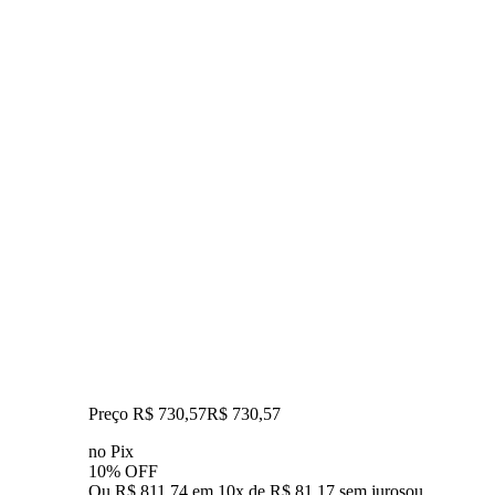
Preço R$ 730,57
R$
730
,
57
no Pix
10% OFF
Ou R$ 811,74 em 10x de R$ 81,17 sem juros
ou