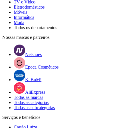
TV e Vídeo
Eletrodomésticos
Móveis
Informática
Moda
Todos os departamentos
Nossas marcas e parceiros
Netshoes
Epoca Cosméticos
KaBuM!
AliExpress
Todas as marcas
Todas as categorias
Todas as subcategorias
Serviços e benefícios
Cartão Luiza