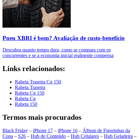
Pneu XBRI é bom? Avaliação de custo-benefício
Descubra quanto tempo dura, como se compara com os
concorrentes e se a economia inicial realmente compensa
Links relacionados:
Rabeta Traseira Cg 150
Rabeta Traseira
Rabeta Cg 150
Rabeta Cg
Rabeta 150
Termos mais procurados
Black Friday
–
iPhone 17
–
iPhone 16
–
Álbum de Figurinhas da
Copa
–
S26
–
Hub de Conteúdo
–
Hub Celulares
–
Hub Geladeira
–