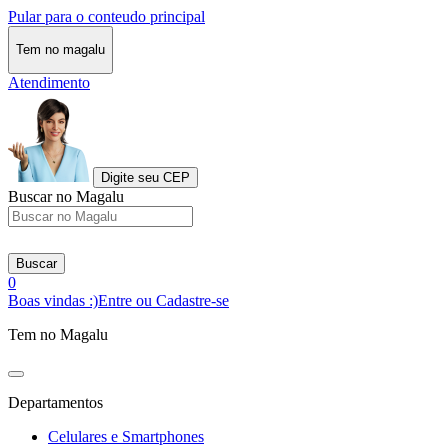
Pular para o conteudo principal
Tem no magalu
Atendimento
Digite seu CEP
Buscar no Magalu
Buscar
0
Boas vindas :)
Entre ou Cadastre-se
Tem no Magalu
Departamentos
Celulares e Smartphones