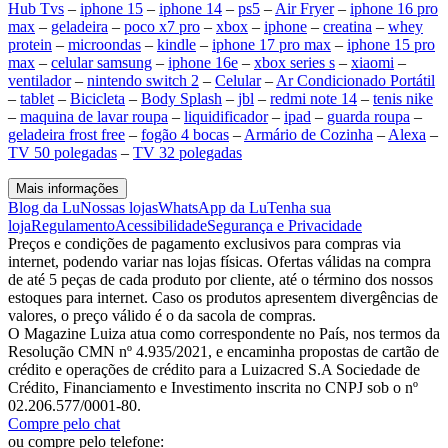
Hub Tvs
–
iphone 15
–
iphone 14
–
ps5
–
Air Fryer
–
iphone 16 pro
max
–
geladeira
–
poco x7 pro
–
xbox
–
iphone
–
creatina
–
whey
protein
–
microondas
–
kindle
–
iphone 17 pro max
–
iphone 15 pro
max
–
celular samsung
–
iphone 16e
–
xbox series s
–
xiaomi
–
ventilador
–
nintendo switch 2
–
Celular
–
Ar Condicionado Portátil
–
tablet
–
Bicicleta
–
Body Splash
–
jbl
–
redmi note 14
–
tenis nike
–
maquina de lavar roupa
–
liquidificador
–
ipad
–
guarda roupa
–
geladeira frost free
–
fogão 4 bocas
–
Armário de Cozinha
–
Alexa
–
TV 50 polegadas
–
TV 32 polegadas
Mais informações
Blog da Lu
Nossas lojas
WhatsApp da Lu
Tenha sua
loja
Regulamento
Acessibilidade
Segurança e Privacidade
Preços e condições de pagamento exclusivos para compras via
internet, podendo variar nas lojas físicas. Ofertas válidas na compra
de até 5 peças de cada produto por cliente, até o término dos nossos
estoques para internet. Caso os produtos apresentem divergências de
valores, o preço válido é o da sacola de compras.
O Magazine Luiza atua como correspondente no País, nos termos da
Resolução CMN nº 4.935/2021, e encaminha propostas de cartão de
crédito e operações de crédito para a Luizacred S.A Sociedade de
Crédito, Financiamento e Investimento inscrita no CNPJ sob o nº
02.206.577/0001-80.
Compre pelo chat
ou compre pelo telefone: