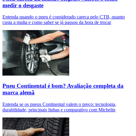
medir o desgaste
Entenda quando o pneu é considerado careca pelo CTB, quanto
custa a multa e como saber se já passou da hora de trocar
Pneu Continental é bom? Avaliação completa da
marca alemã
Entenda se os pneus Continental valem o preço: tecnologia,
durabilidade, principais linhas e comparativo com Michelin