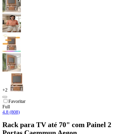
+
2
Favoritar
Full
4.8 (808)
Rack para TV até 70" com Painel 2
Portas Caemmun Aegon