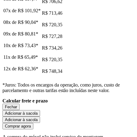
R$ 706,62
07x de
R$ 101,92
*
R$ 713,46
08x de
R$ 90,04
*
R$ 720,35
09x de
R$ 80,81
*
R$ 727,28
10x de
R$ 73,43
*
R$ 734,26
11x de
R$ 65,49
*
R$ 720,35
12x de
R$ 62,36
*
R$ 748,34
*Juros: Todos os encargos da operação, como juros, custo de
parcelamento e outras tarifas estão incluídas neste valor.
Calcular frete e prazo
Fechar
Adicionar à sacola
Adicionar à sacola
Comprar agora
A compra do móvel não inclui serviço de montagem.