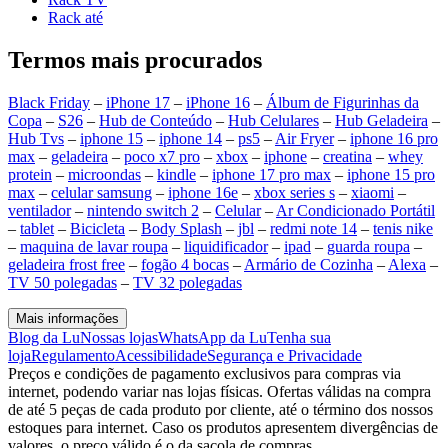
Rack até
Termos mais procurados
Black Friday
–
iPhone 17
–
iPhone 16
–
Álbum de Figurinhas da
Copa
–
S26
–
Hub de Conteúdo
–
Hub Celulares
–
Hub Geladeira
–
Hub Tvs
–
iphone 15
–
iphone 14
–
ps5
–
Air Fryer
–
iphone 16 pro
max
–
geladeira
–
poco x7 pro
–
xbox
–
iphone
–
creatina
–
whey
protein
–
microondas
–
kindle
–
iphone 17 pro max
–
iphone 15 pro
max
–
celular samsung
–
iphone 16e
–
xbox series s
–
xiaomi
–
ventilador
–
nintendo switch 2
–
Celular
–
Ar Condicionado Portátil
–
tablet
–
Bicicleta
–
Body Splash
–
jbl
–
redmi note 14
–
tenis nike
–
maquina de lavar roupa
–
liquidificador
–
ipad
–
guarda roupa
–
geladeira frost free
–
fogão 4 bocas
–
Armário de Cozinha
–
Alexa
–
TV 50 polegadas
–
TV 32 polegadas
Mais informações
Blog da Lu
Nossas lojas
WhatsApp da Lu
Tenha sua
loja
Regulamento
Acessibilidade
Segurança e Privacidade
Preços e condições de pagamento exclusivos para compras via
internet, podendo variar nas lojas físicas. Ofertas válidas na compra
de até 5 peças de cada produto por cliente, até o término dos nossos
estoques para internet. Caso os produtos apresentem divergências de
valores, o preço válido é o da sacola de compras.