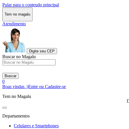
Pular para o conteudo principal
Tem no magalu
Atendimento
Digite seu CEP
Buscar no Magalu
Buscar
0
Boas vindas :)
Entre ou Cadastre-se
Tem no Magalu
D
Departamentos
Celulares e Smartphones