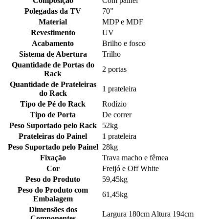
Composição
Com painel
Polegadas da TV
70”
Material
MDP e MDF
Revestimento
UV
Acabamento
Brilho e fosco
Sistema de Abertura
Trilho
Quantidade de Portas do
2 portas
Rack
Quantidade de Prateleiras
1 prateleira
do Rack
Tipo de Pé do Rack
Rodízio
Tipo de Porta
De correr
Peso Suportado pelo Rack
52kg
Prateleiras do Painel
1 prateleira
Peso Suportado pelo Painel
28kg
Fixação
Trava macho e fêmea
Cor
Freijó e Off White
Peso do Produto
59,45kg
Peso do Produto com
61,45kg
Embalagem
Dimensões dos
Largura 180cm Altura 194cm
Componentes