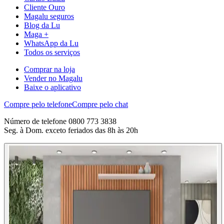
Cliente Ouro
Magalu seguros
Blog da Lu
Maga +
WhatsApp da Lu
Todos os serviços
Comprar na loja
Vender no Magalu
Baixe o aplicativo
Compre pelo telefone
Compre pelo chat
Número de telefone 0800 773 3838
Seg. à Dom. exceto feriados das 8h às 20h