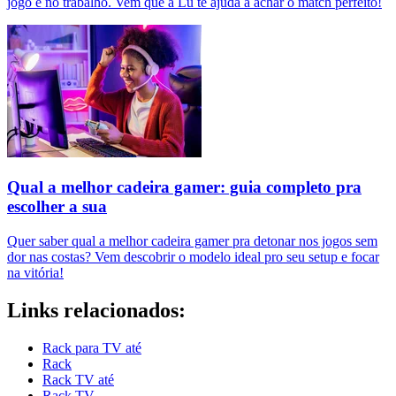
jogo e no trabalho. Vem que a Lu te ajuda a achar o match perfeito!
Qual a melhor cadeira gamer: guia completo pra
escolher a sua
Quer saber qual a melhor cadeira gamer pra detonar nos jogos sem
dor nas costas? Vem descobrir o modelo ideal pro seu setup e focar
na vitória!
Links relacionados:
Rack para TV até
Rack
Rack TV até
Rack TV