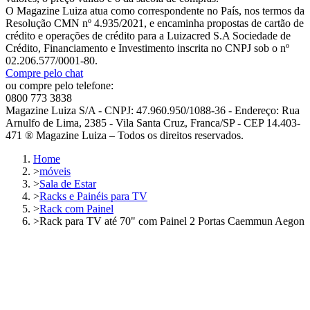
O Magazine Luiza atua como correspondente no País, nos termos da
Resolução CMN nº 4.935/2021, e encaminha propostas de cartão de
crédito e operações de crédito para a Luizacred S.A Sociedade de
Crédito, Financiamento e Investimento inscrita no CNPJ sob o nº
02.206.577/0001-80.
Compre pelo chat
ou compre pelo telefone:
0800 773 3838
Magazine Luiza S/A - CNPJ: 47.960.950/1088-36 - Endereço: Rua
Arnulfo de Lima, 2385 - Vila Santa Cruz, Franca/SP - CEP 14.403-
471 ® Magazine Luiza – Todos os direitos reservados.
Home
>
móveis
>
Sala de Estar
>
Racks e Painéis para TV
>
Rack com Painel
>
Rack para TV até 70" com Painel 2 Portas Caemmun Aegon