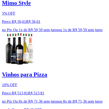
Mimo Style
5% OFF
Preço R$ 56,61
R$
56
,
61
no Pix
Ou 1x de R$ 59,59 sem juros
ou
1
x de
R$ 59,59
sem juros
Vinhos para Pizza
10% OFF
Preço R$ 513,81
R$
513
,
81
no Pix
Ou 8x de R$ 71,36 sem juros
ou
8
x de
R$ 71,36
sem juros