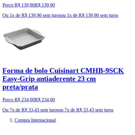
Preço R$ 139,90
R$
139
,
90
Ou 1x de R$ 139,90 sem juros
ou
1
x de
R$ 139,90
sem juros
Forma de bolo Cuisinart CMHB-9SCK
Easy-Grip antiaderente 23 cm
preta/prata
Preço R$ 234,00
R$
234
,
00
Ou 7x de R$ 33,43 sem juros
ou
7
x de
R$ 33,43
sem juros
Compra Internacional