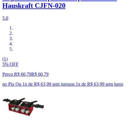
Hauskraft CJFN-020
5.0
(1)
5% OFF
Preço R$ 60,79
R$
60
,
79
no Pix
Ou 1x de R$ 63,99 sem juros
ou
1
x de
R$ 63,99
sem juros