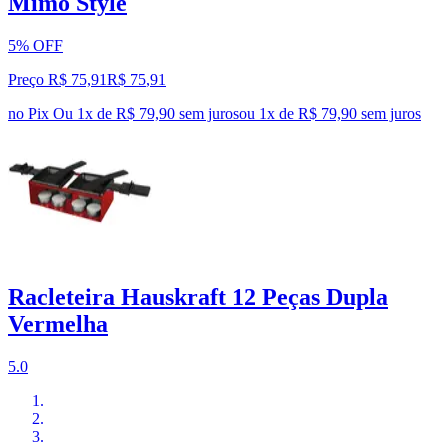
Mimo Style
5% OFF
Preço R$ 75,91
R$
75
,
91
no Pix
Ou 1x de R$ 79,90 sem juros
ou
1
x de
R$ 79,90
sem juros
Racleteira Hauskraft 12 Peças Dupla
Vermelha
5.0