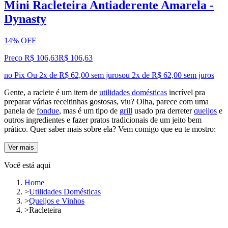
Mini Racleteira Antiaderente Amarela -
Dynasty
14% OFF
Preço R$ 106,63
R$
106
,
63
no Pix
Ou 2x de R$ 62,00 sem juros
ou
2
x de
R$ 62,00
sem juros
Gente, a raclete é um item de
utilidades domésticas
incrível pra
preparar várias receitinhas gostosas, viu? Olha, parece com uma
panela de
fondue
, mas
é um tipo de
grill
usado pra derreter
queijos
e
outros ingredientes e fazer pratos tradicionais de um jeito bem
prático. Quer
saber mais sobre ela? Vem comigo que eu te mostro:
Ver mais
Você está aqui
Home
>
Utilidades Domésticas
>
Queijos e Vinhos
>
Racleteira