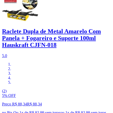
Raclete Dupla de Metal Amarelo Com
Panela + Fogareiro e Suporte 100ml
Hauskraft CJFN-018
5.0
(2)
5% OFF
Preço R$ 88,34
R$
88
,
34
no Pix
Ou 1x de R$ 92,99 sem juros
ou
1
x de
R$ 92,99
sem juros