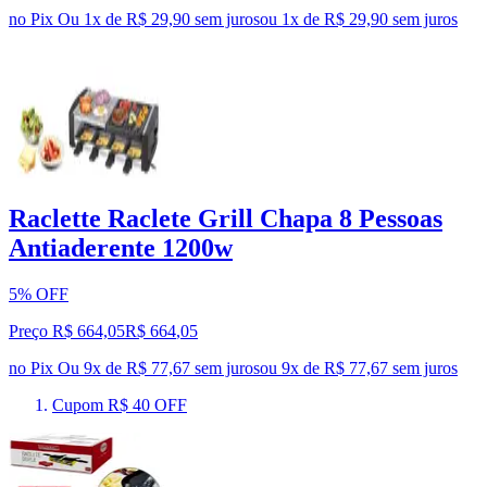
no Pix
Ou 1x de R$ 29,90 sem juros
ou
1
x de
R$ 29,90
sem juros
Raclette Raclete Grill Chapa 8 Pessoas
Antiaderente 1200w
5% OFF
Preço R$ 664,05
R$
664
,
05
no Pix
Ou 9x de R$ 77,67 sem juros
ou
9
x de
R$ 77,67
sem juros
Cupom R$ 40 OFF