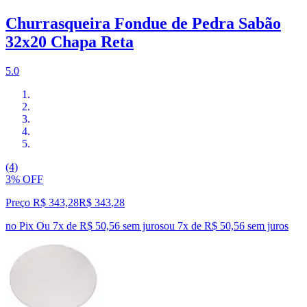
Churrasqueira Fondue de Pedra Sabão
32x20 Chapa Reta
5.0
(4)
3% OFF
Preço R$ 343,28
R$
343
,
28
no Pix
Ou 7x de R$ 50,56 sem juros
ou
7
x de
R$ 50,56
sem juros