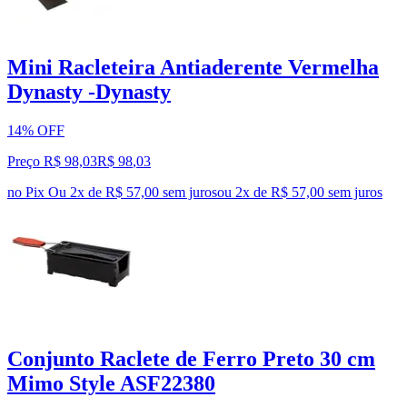
Mini Racleteira Antiaderente Vermelha
Dynasty -Dynasty
14% OFF
Preço R$ 98,03
R$
98
,
03
no Pix
Ou 2x de R$ 57,00 sem juros
ou
2
x de
R$ 57,00
sem juros
Conjunto Raclete de Ferro Preto 30 cm
Mimo Style ASF22380