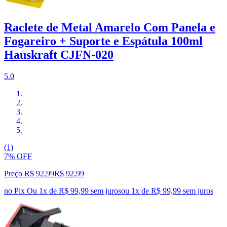
Raclete de Metal Amarelo Com Panela e
Fogareiro + Suporte e Espátula 100ml
Hauskraft CJFN-020
5.0
(1)
7% OFF
Preço R$ 92,99
R$
92
,
99
no Pix
Ou 1x de R$ 99,99 sem juros
ou
1
x de
R$ 99,99
sem juros