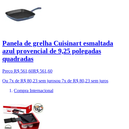
Panela de grelha Cuisinart esmaltada
azul provencial de 9,25 polegadas
quadradas
Preço R$ 561,60
R$
561
,
60
Ou 7x de R$ 80,23 sem juros
ou
7
x de
R$ 80,23
sem juros
Compra Internacional