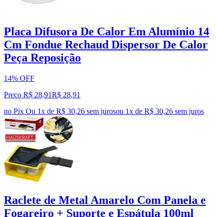
Placa Difusora De Calor Em Alumínio 14
Cm Fondue Rechaud Dispersor De Calor
Peça Reposição
14% OFF
Preço R$ 28,91
R$
28
,
91
no Pix
Ou 1x de R$ 30,26 sem juros
ou
1
x de
R$ 30,26
sem juros
Raclete de Metal Amarelo Com Panela e
Fogareiro + Suporte e Espátula 100ml