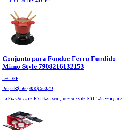
Cupom R$ 40 OFF
Conjunto para Fondue Ferro Fundido
Mimo Style 7908216132153
5% OFF
Preço R$ 560,49
R$
560
,
49
no Pix
Ou 7x de R$ 84,28 sem juros
ou
7
x de
R$ 84,28
sem juros