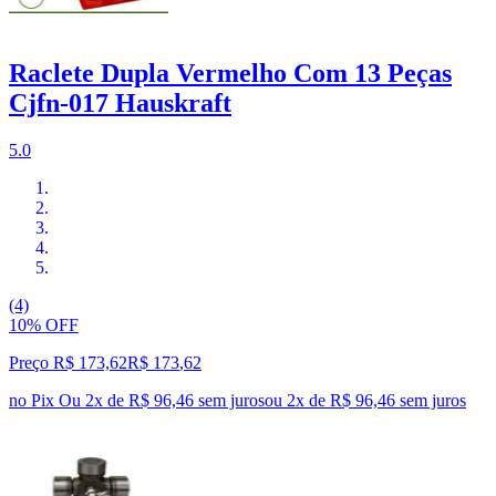
Raclete Dupla Vermelho Com 13 Peças
Cjfn-017 Hauskraft
5.0
(4)
10% OFF
Preço R$ 173,62
R$
173
,
62
no Pix
Ou 2x de R$ 96,46 sem juros
ou
2
x de
R$ 96,46
sem juros