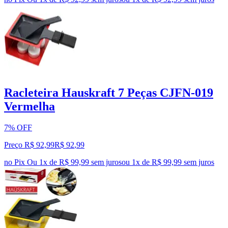
Racleteira Hauskraft 7 Peças CJFN-019
Vermelha
7% OFF
Preço R$ 92,99
R$
92
,
99
no Pix
Ou 1x de R$ 99,99 sem juros
ou
1
x de
R$ 99,99
sem juros