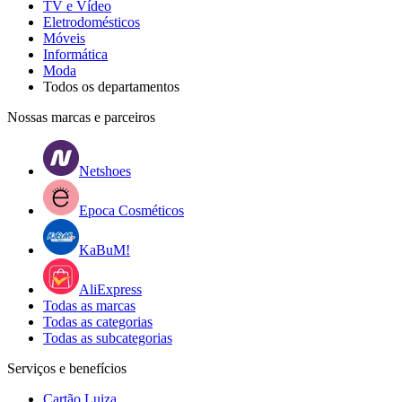
TV e Vídeo
Eletrodomésticos
Móveis
Informática
Moda
Todos os departamentos
Nossas marcas e parceiros
Netshoes
Epoca Cosméticos
KaBuM!
AliExpress
Todas as marcas
Todas as categorias
Todas as subcategorias
Serviços e benefícios
Cartão Luiza