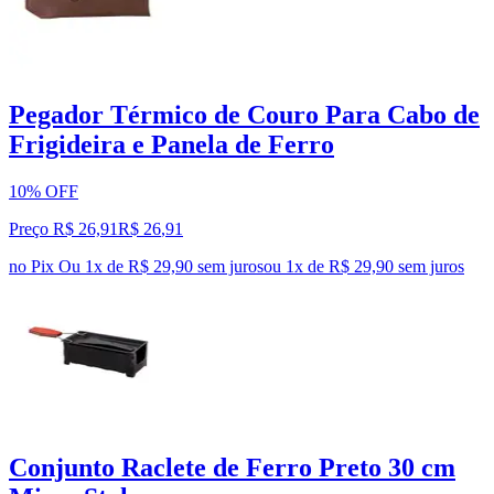
Pegador Térmico de Couro Para Cabo de
Frigideira e Panela de Ferro
10% OFF
Preço R$ 26,91
R$
26
,
91
no Pix
Ou 1x de R$ 29,90 sem juros
ou
1
x de
R$ 29,90
sem juros
Conjunto Raclete de Ferro Preto 30 cm