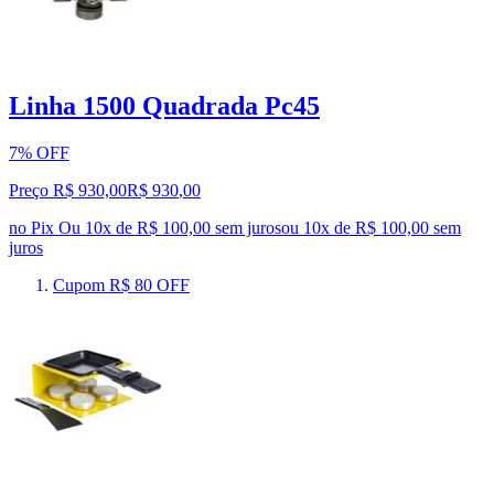
Linha 1500 Quadrada Pc45
7% OFF
Preço R$ 930,00
R$
930
,
00
no Pix
Ou 10x de R$ 100,00 sem juros
ou
10
x de
R$ 100,00
sem
juros
Cupom R$ 80 OFF