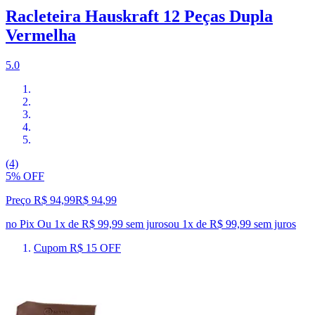
Racleteira Hauskraft 12 Peças Dupla
Vermelha
5.0
(4)
5% OFF
Preço R$ 94,99
R$
94
,
99
no Pix
Ou 1x de R$ 99,99 sem juros
ou
1
x de
R$ 99,99
sem juros
Cupom R$ 15 OFF