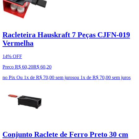
Racleteira Hauskraft 7 Peças CJFN-019
Vermelha
14% OFF
Preço R$ 60,20
R$
60
,
20
no Pix
Ou 1x de R$ 70,00 sem juros
ou
1
x de
R$ 70,00
sem juros
Conjunto Raclete de Ferro Preto 30 cm