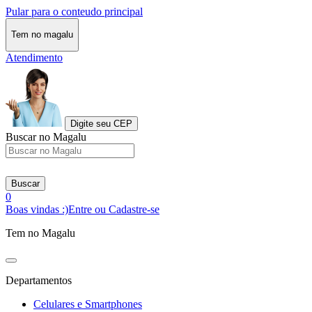
Pular para o conteudo principal
Tem no magalu
Atendimento
Digite seu CEP
Buscar no Magalu
Buscar
0
Boas vindas :)
Entre ou Cadastre-se
Tem no Magalu
Departamentos
Celulares e Smartphones