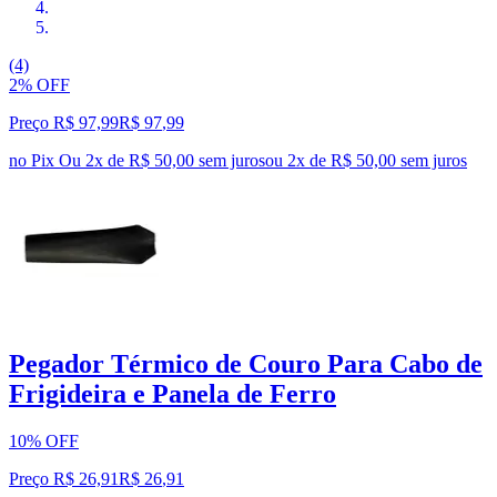
(4)
2% OFF
Preço R$ 97,99
R$
97
,
99
no Pix
Ou 2x de R$ 50,00 sem juros
ou
2
x de
R$ 50,00
sem juros
Pegador Térmico de Couro Para Cabo de
Frigideira e Panela de Ferro
10% OFF
Preço R$ 26,91
R$
26
,
91