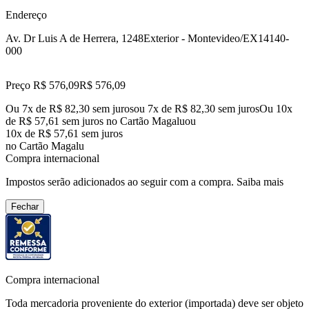
Endereço
Av. Dr Luis A de Herrera, 1248
Exterior - Montevideo/EX
14140-
000
Preço R$ 576,09
R$
576
,
09
Ou 7x de R$ 82,30 sem juros
ou
7
x de
R$ 82,30
sem juros
Ou 10x
de R$ 57,61 sem juros no Cartão Magalu
ou
10
x de
R$ 57,61
sem juros
no Cartão Magalu
Compra internacional
Impostos serão adicionados ao seguir com a compra.
Saiba mais
Fechar
Compra internacional
Toda mercadoria proveniente do exterior (importada) deve ser objeto