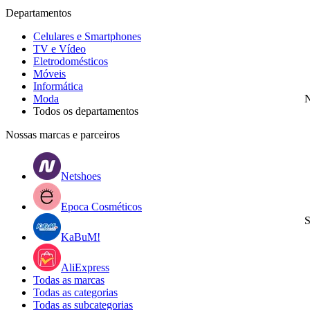
Departamentos
Celulares e Smartphones
TV e Vídeo
Eletrodomésticos
Móveis
Informática
Moda
N
Todos os departamentos
Nossas marcas e parceiros
Netshoes
Epoca Cosméticos
S
KaBuM!
AliExpress
Todas as marcas
Todas as categorias
Todas as subcategorias