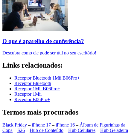
O que é aparelho de conferência?
Descubra como ele pode ser útil no seu escritório!
Links relacionados:
Receptor Bluetooth 1Mii B06Pro+
Receptor Bluetooth
Receptor 1Mii B06Pro+
Receptor 1Mii
Receptor B06Pro+
Termos mais procurados
Black Friday
–
iPhone 17
–
iPhone 16
–
Álbum de Figurinhas da
Copa
–
S26
–
Hub de Conteúdo
–
Hub Celulares
–
Hub Geladeira
–