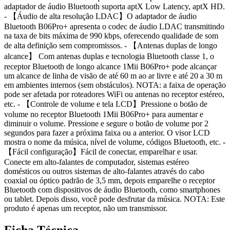
adaptador de áudio Bluetooth suporta aptX Low Latency, aptX HD.
- 【Áudio de alta resolução LDAC】O adaptador de áudio
Bluetooth B06Pro+ apresenta o codec de áudio LDAC transmitindo
na taxa de bits máxima de 990 kbps, oferecendo qualidade de som
de alta definição sem compromissos. - 【Antenas duplas de longo
alcance】 Com antenas duplas e tecnologia Bluetooth classe 1, o
receptor Bluetooth de longo alcance 1Mii B06Pro+ pode alcançar
um alcance de linha de visão de até 60 m ao ar livre e até 20 a 30 m
em ambientes internos (sem obstáculos). NOTA: a faixa de operação
pode ser afetada por roteadores WiFi ou antenas no receptor estéreo,
etc. - 【Controle de volume e tela LCD】Pressione o botão de
volume no receptor Bluetooth 1Mii B06Pro+ para aumentar e
diminuir o volume. Pressione e segure o botão de volume por 2
segundos para fazer a próxima faixa ou a anterior. O visor LCD
mostra o nome da música, nível de volume, códigos Bluetooth, etc. -
【Fácil configuração】Fácil de conectar, emparelhar e usar.
Conecte em alto-falantes de computador, sistemas estéreo
domésticos ou outros sistemas de alto-falantes através do cabo
coaxial ou óptico padrão de 3,5 mm, depois emparelhe o receptor
Bluetooth com dispositivos de áudio Bluetooth, como smartphones
ou tablet. Depois disso, você pode desfrutar da música. NOTA: Este
produto é apenas um receptor, não um transmissor.