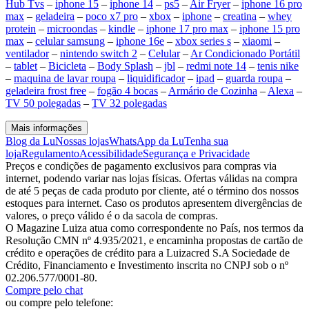
Hub Tvs
–
iphone 15
–
iphone 14
–
ps5
–
Air Fryer
–
iphone 16 pro
max
–
geladeira
–
poco x7 pro
–
xbox
–
iphone
–
creatina
–
whey
protein
–
microondas
–
kindle
–
iphone 17 pro max
–
iphone 15 pro
max
–
celular samsung
–
iphone 16e
–
xbox series s
–
xiaomi
–
ventilador
–
nintendo switch 2
–
Celular
–
Ar Condicionado Portátil
–
tablet
–
Bicicleta
–
Body Splash
–
jbl
–
redmi note 14
–
tenis nike
–
maquina de lavar roupa
–
liquidificador
–
ipad
–
guarda roupa
–
geladeira frost free
–
fogão 4 bocas
–
Armário de Cozinha
–
Alexa
–
TV 50 polegadas
–
TV 32 polegadas
Mais informações
Blog da Lu
Nossas lojas
WhatsApp da Lu
Tenha sua
loja
Regulamento
Acessibilidade
Segurança e Privacidade
Preços e condições de pagamento exclusivos para compras via
internet, podendo variar nas lojas físicas. Ofertas válidas na compra
de até 5 peças de cada produto por cliente, até o término dos nossos
estoques para internet. Caso os produtos apresentem divergências de
valores, o preço válido é o da sacola de compras.
O Magazine Luiza atua como correspondente no País, nos termos da
Resolução CMN nº 4.935/2021, e encaminha propostas de cartão de
crédito e operações de crédito para a Luizacred S.A Sociedade de
Crédito, Financiamento e Investimento inscrita no CNPJ sob o nº
02.206.577/0001-80.
Compre pelo chat
ou compre pelo telefone: