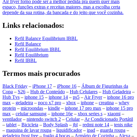
Air fryer forno pode ser a melhor pedida pra quem quer mais
espaço, funções extras e receitas maiores, mas a escolha certa
depende da sua rotina, da bancada e do jeito que você cozinha.
Links relacionados:
Refil Balance Equilibrium IBBL
Refil Balance
Refil Equilibrium IBBL
Refil Equilibrium
Refil IBBL
Termos mais procurados
Black Friday
–
iPhone 17
–
iPhone 16
–
Álbum de Figurinhas da
Copa
–
S26
–
Hub de Conteúdo
–
Hub Celulares
–
Hub Geladeira
–
Hub Tvs
–
iphone 15
–
iphone 14
–
ps5
–
Air Fryer
–
iphone 16 pro
max
–
geladeira
–
poco x7 pro
–
xbox
–
iphone
–
creatina
–
whey
protein
–
microondas
–
kindle
–
iphone 17 pro max
–
iphone 15 pro
max
–
celular samsung
–
iphone 16e
–
xbox series s
–
xiaomi
–
ventilador
–
nintendo switch 2
–
Celular
–
Ar Condicionado Portátil
–
tablet
–
Bicicleta
–
Body Splash
–
jbl
–
redmi note 14
–
tenis nike
–
maquina de lavar roupa
–
liquidificador
–
ipad
–
guarda roupa
–
geladeira frost free
–
fogão 4 bocas
–
Armário de Cozinha
–
Alexa
–