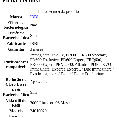
Ficha Técnica
Ficha tecnica do produto
Marca
IBBL
Eficiência
Nao
bacteriológica
Eficiência
Sim
Bacteriostática
Fabricante
IBBL
Garantia
3 meses
Immaginare, Evolux, FR600, FR600 Speciale,
FR600 Exclusive, FR600 Expert, FRQ600,
Purificadores
FR600 Expert, PFN 2000, Atlantis , PDF e EVO
compatíveis
Immaginare, Expert e Expert Q/ Due Immaginare /
Evo Immaginare / E-due / E-due Equilibrium.
Redução de
Aprovado
Cloro Livre
Refil
Sim
Bacteriostático
Vida útil do
3000 Litros ou 06 Meses
Refil
Modelo
24010029
Peso do