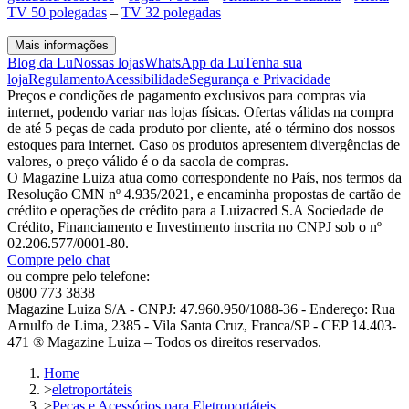
TV 50 polegadas
–
TV 32 polegadas
Mais informações
Blog da Lu
Nossas lojas
WhatsApp da Lu
Tenha sua
loja
Regulamento
Acessibilidade
Segurança e Privacidade
Preços e condições de pagamento exclusivos para compras via
internet, podendo variar nas lojas físicas. Ofertas válidas na compra
de até 5 peças de cada produto por cliente, até o término dos nossos
estoques para internet. Caso os produtos apresentem divergências de
valores, o preço válido é o da sacola de compras.
O Magazine Luiza atua como correspondente no País, nos termos da
Resolução CMN nº 4.935/2021, e encaminha propostas de cartão de
crédito e operações de crédito para a Luizacred S.A Sociedade de
Crédito, Financiamento e Investimento inscrita no CNPJ sob o nº
02.206.577/0001-80.
Compre pelo chat
ou compre pelo telefone:
0800 773 3838
Magazine Luiza S/A - CNPJ: 47.960.950/1088-36 - Endereço: Rua
Arnulfo de Lima, 2385 - Vila Santa Cruz, Franca/SP - CEP 14.403-
471 ® Magazine Luiza – Todos os direitos reservados.
Home
>
eletroportáteis
>
Peças e Acessórios para Eletroportáteis