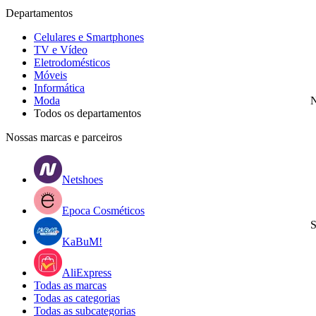
Departamentos
Celulares e Smartphones
TV e Vídeo
Eletrodomésticos
Móveis
Informática
Moda
N
Todos os departamentos
Nossas marcas e parceiros
Netshoes
Epoca Cosméticos
S
KaBuM!
AliExpress
Todas as marcas
Todas as categorias
Todas as subcategorias