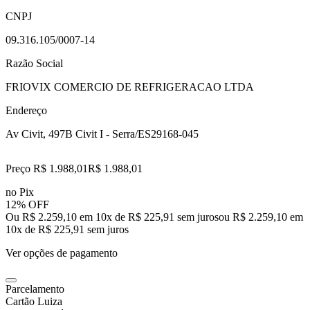
CNPJ
09.316.105/0007-14
Razão Social
FRIOVIX COMERCIO DE REFRIGERACAO LTDA
Endereço
Av Civit, 497
B Civit I - Serra/ES
29168-045
Preço R$ 1.988,01
R$
1.988
,
01
no Pix
12% OFF
Ou R$ 2.259,10 em 10x de R$ 225,91 sem juros
ou
R$ 2.259,10
em
10
x de
R$ 225,91
sem juros
Ver opções de pagamento
Parcelamento
Cartão Luiza