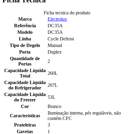
Ficha Técnica
Ficha tecnica do produto
Marca
Electrolux
Referência
DC35A
Modelo
DC35A
Linha
Cycle Defrost
Tipo de Degelo
Manual
Porta
Duplex
Quantidade de
2
Portas
Capacidade Líquida
260L
Total
Capacidade Líquida
207L
do Refrigerador
Capacidade Líquida
53L
do Freezer
Cor
Branco
Iluminação interna, pés reguláveis, não
Características
contém CFC
Prateleiras
3
Gavetas
1