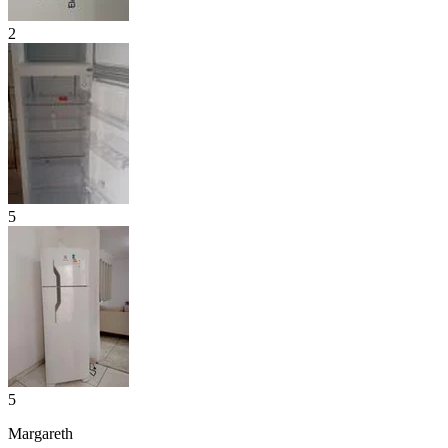
2
5
5
Margareth