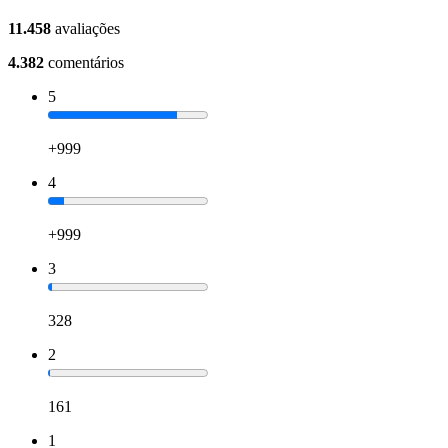
11.458
avaliações
4.382
comentários
5
+999
4
+999
3
328
2
161
1