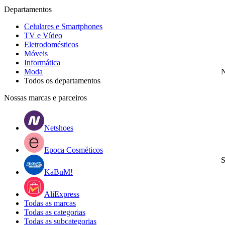
Departamentos
Celulares e Smartphones
TV e Vídeo
Eletrodomésticos
Móveis
Informática
Moda
N
Todos os departamentos
Nossas marcas e parceiros
Netshoes
Epoca Cosméticos
S
KaBuM!
AliExpress
Todas as marcas
Todas as categorias
Todas as subcategorias