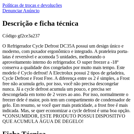
Políticas de trocas e devoluções
Denunciar Anúncio
Descrição e ficha técnica
Código
gf2ce3a237
O Refrigerador Cycle Defrost DC35A possui um design único e
moderno, com puxador ergonômico e integrado. A prateleira porta-
latas é reversível e acomoda 5 unidades, melhorando o
aproveitamento interno do refrigerador. O super freezer a -18º
conserva a qualidade dos congelados por muito mais tempo. Este
modelo é Cyclo defrost! A Electrolux possui 2 tipos de geladeira,
Cycle Defrost e Frost Free. A diferença entre os 2 é simples, a Frost
free não acumula gelo, por isso, você não precisa descongelar
nunca. Já a cycle defrost acumula um pouco, e precisa ser
descongelada em torno de 2 vezes ao ano. Por isso, normalmente o
freezer dele é maior, pois tem um compartimento de condensador de
gelo. Em resumo, se você quer mais praticidade, a frost free é mais
indicada. Mas, se quer economizar a cycle defrost é uma boa opção.
*CONSUMIDOR, ESTE PRODUTO POSSUI DISPOSITIVO
QUE ACUMULA ÁGUA DE DEGELO!