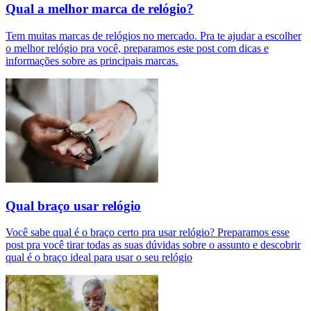
Qual a melhor marca de relógio?
Tem muitas marcas de relógios no mercado. Pra te ajudar a escolher
o melhor relógio pra você, preparamos este post com dicas e
informações sobre as principais marcas.
Qual braço usar relógio
Você sabe qual é o braço certo pra usar relógio? Preparamos esse
post pra você tirar todas as suas dúvidas sobre o assunto e descobrir
qual é o braço ideal para usar o seu relógio