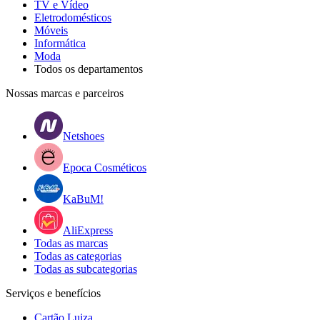
TV e Vídeo
Eletrodomésticos
Móveis
Informática
Moda
Todos os departamentos
Nossas marcas e parceiros
Netshoes
Epoca Cosméticos
KaBuM!
AliExpress
Todas as marcas
Todas as categorias
Todas as subcategorias
Serviços e benefícios
Cartão Luiza