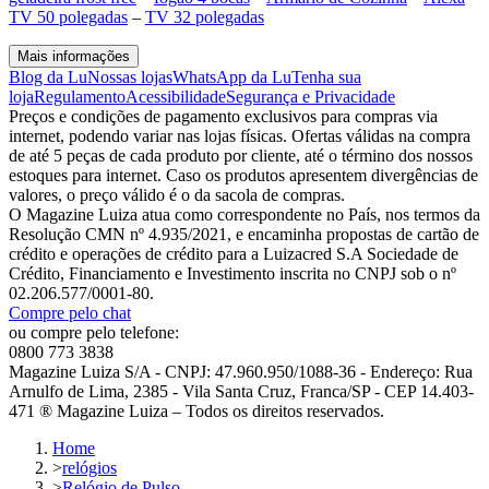
TV 50 polegadas
–
TV 32 polegadas
Mais informações
Blog da Lu
Nossas lojas
WhatsApp da Lu
Tenha sua
loja
Regulamento
Acessibilidade
Segurança e Privacidade
Preços e condições de pagamento exclusivos para compras via
internet, podendo variar nas lojas físicas. Ofertas válidas na compra
de até 5 peças de cada produto por cliente, até o término dos nossos
estoques para internet. Caso os produtos apresentem divergências de
valores, o preço válido é o da sacola de compras.
O Magazine Luiza atua como correspondente no País, nos termos da
Resolução CMN nº 4.935/2021, e encaminha propostas de cartão de
crédito e operações de crédito para a Luizacred S.A Sociedade de
Crédito, Financiamento e Investimento inscrita no CNPJ sob o nº
02.206.577/0001-80.
Compre pelo chat
ou compre pelo telefone:
0800 773 3838
Magazine Luiza S/A - CNPJ: 47.960.950/1088-36 - Endereço: Rua
Arnulfo de Lima, 2385 - Vila Santa Cruz, Franca/SP - CEP 14.403-
471 ® Magazine Luiza – Todos os direitos reservados.
Home
>
relógios
>
Relógio de Pulso