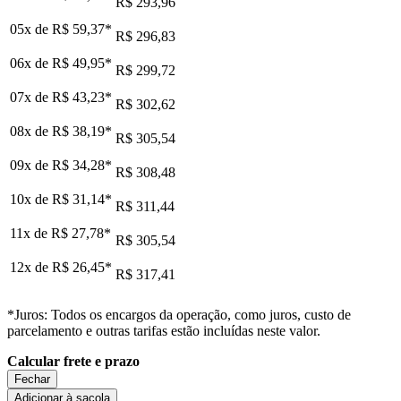
R$ 293,96
05x de
R$ 59,37
*
R$ 296,83
06x de
R$ 49,95
*
R$ 299,72
07x de
R$ 43,23
*
R$ 302,62
08x de
R$ 38,19
*
R$ 305,54
09x de
R$ 34,28
*
R$ 308,48
10x de
R$ 31,14
*
R$ 311,44
11x de
R$ 27,78
*
R$ 305,54
12x de
R$ 26,45
*
R$ 317,41
*Juros: Todos os encargos da operação, como juros, custo de
parcelamento e outras tarifas estão incluídas neste valor.
Calcular frete e prazo
Fechar
Adicionar à sacola