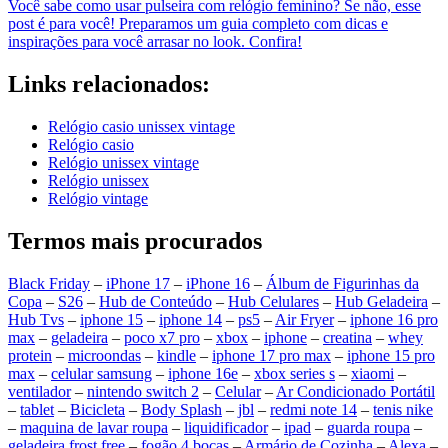
Você sabe como usar pulseira com relógio feminino? Se não, esse
post é para você! Preparamos um guia completo com dicas e
inspirações para você arrasar no look. Confira!
Links relacionados:
Relógio casio unissex vintage
Relógio casio
Relógio unissex vintage
Relógio unissex
Relógio vintage
Termos mais procurados
Black Friday
–
iPhone 17
–
iPhone 16
–
Álbum de Figurinhas da
Copa
–
S26
–
Hub de Conteúdo
–
Hub Celulares
–
Hub Geladeira
–
Hub Tvs
–
iphone 15
–
iphone 14
–
ps5
–
Air Fryer
–
iphone 16 pro
max
–
geladeira
–
poco x7 pro
–
xbox
–
iphone
–
creatina
–
whey
protein
–
microondas
–
kindle
–
iphone 17 pro max
–
iphone 15 pro
max
–
celular samsung
–
iphone 16e
–
xbox series s
–
xiaomi
–
ventilador
–
nintendo switch 2
–
Celular
–
Ar Condicionado Portátil
–
tablet
–
Bicicleta
–
Body Splash
–
jbl
–
redmi note 14
–
tenis nike
–
maquina de lavar roupa
–
liquidificador
–
ipad
–
guarda roupa
–
geladeira frost free
–
fogão 4 bocas
–
Armário de Cozinha
–
Alexa
–