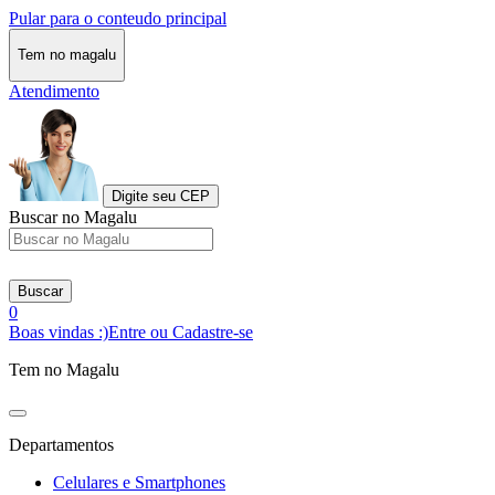
Pular para o conteudo principal
Tem no magalu
Atendimento
Digite seu CEP
Buscar no Magalu
Buscar
0
Boas vindas :)
Entre ou Cadastre-se
Tem no Magalu
Departamentos
Celulares e Smartphones