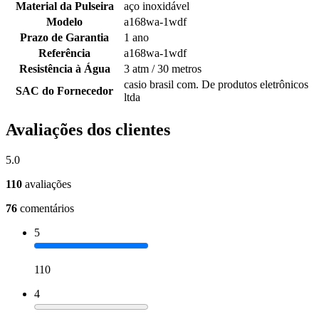
Material da Pulseira
aço inoxidável
Modelo
a168wa-1wdf
Prazo de Garantia
1 ano
Referência
a168wa-1wdf
Resistência à Água
3 atm / 30 metros
casio brasil com. De produtos eletrônicos
SAC do Fornecedor
ltda
Avaliações dos clientes
5.0
110
avaliações
76
comentários
5
110
4