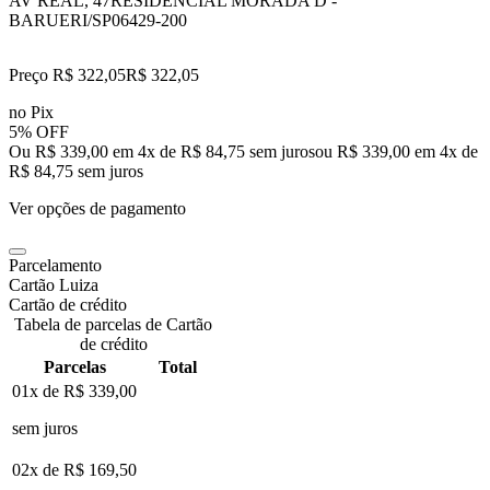
AV REAL, 47
RESIDENCIAL MORADA D -
BARUERI/SP
06429-200
Preço R$ 322,05
R$
322
,
05
no Pix
5% OFF
Ou R$ 339,00 em 4x de R$ 84,75 sem juros
ou
R$ 339,00
em
4
x de
R$ 84,75
sem juros
Ver opções de pagamento
Parcelamento
Cartão Luiza
Cartão de crédito
Tabela de parcelas de Cartão
de crédito
Parcelas
Total
01x de
R$ 339,00
sem juros
02x de
R$ 169,50