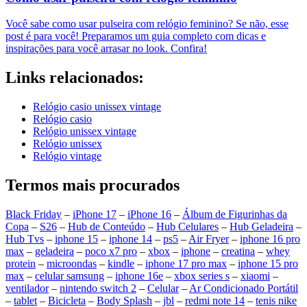
Você sabe como usar pulseira com relógio feminino? Se não, esse
post é para você! Preparamos um guia completo com dicas e
inspirações para você arrasar no look. Confira!
Links relacionados:
Relógio casio unissex vintage
Relógio casio
Relógio unissex vintage
Relógio unissex
Relógio vintage
Termos mais procurados
Black Friday
–
iPhone 17
–
iPhone 16
–
Álbum de Figurinhas da
Copa
–
S26
–
Hub de Conteúdo
–
Hub Celulares
–
Hub Geladeira
–
Hub Tvs
–
iphone 15
–
iphone 14
–
ps5
–
Air Fryer
–
iphone 16 pro
max
–
geladeira
–
poco x7 pro
–
xbox
–
iphone
–
creatina
–
whey
protein
–
microondas
–
kindle
–
iphone 17 pro max
–
iphone 15 pro
max
–
celular samsung
–
iphone 16e
–
xbox series s
–
xiaomi
–
ventilador
–
nintendo switch 2
–
Celular
–
Ar Condicionado Portátil
–
tablet
–
Bicicleta
–
Body Splash
–
jbl
–
redmi note 14
–
tenis nike