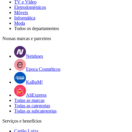
TV e Vídeo
Eletrodomésticos
Móveis
Informática
Moda
Todos os departamentos
Nossas marcas e parceiros
Netshoes
Epoca Cosméticos
KaBuM!
AliExpress
Todas as marcas
Todas as categorias
Todas as subcategorias
Serviços e benefícios
Cartão Luiza