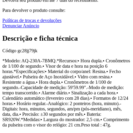
Devolva seu produto em até 7 dias do recebimento.
Para devolver o produto consulte:
Políticas de trocas e devoluções
Denunciar Anúncio
Descrição e ficha técnica
Código
gc28jj79jk
*Modelo: AQ-230A-7BMQ.*Recursos:• Hora dupla.• Cronômetros
de 1/100 de segundo.• Visor de data e hora na posição 6
horas.*Especificações:• Material do corpo/anel: Resina.• Fecho
ajustável.• Pulseira de Aço Inoxidável.• Vidro com resina.•
Resistente a água.• Hora dupla.• Cronômetros de 1/100 de
segundo.-Capacidade de medição: 59'59.99".-Modo de medição:
tempo transcorrido.• Alarme diário.• Sinalização a cada hora.•
Calendário automático (fevereiro com 28 dias).• Formatos de 12/24
horas.• Horário regular.-Analógico: 2 ponteiros (hora, minuto).-
Digitais: hora, minutos, segundos, am/pm (pós-meridiano), mês,
data, dia.• Precisão: ±30 segundos por mês.• Bateria:
SR920W.*Medidas:• Largura do mostrador: 2,5 cm.• Comprimento
da pulseira com o visor do relógio: 21 cm.Peso total : 47g.