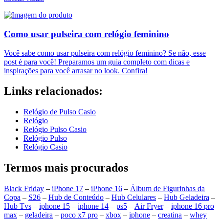
Como usar pulseira com relógio feminino
Você sabe como usar pulseira com relógio feminino? Se não, esse
post é para você! Preparamos um guia completo com dicas e
inspirações para você arrasar no look. Confira!
Links relacionados:
Relógio de Pulso Casio
Relógio
Relógio Pulso Casio
Relógio Pulso
Relógio Casio
Termos mais procurados
Black Friday
–
iPhone 17
–
iPhone 16
–
Álbum de Figurinhas da
Copa
–
S26
–
Hub de Conteúdo
–
Hub Celulares
–
Hub Geladeira
–
Hub Tvs
–
iphone 15
–
iphone 14
–
ps5
–
Air Fryer
–
iphone 16 pro
max
–
geladeira
–
poco x7 pro
–
xbox
–
iphone
–
creatina
–
whey