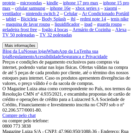
protein
–
microondas
–
kindle
–
iphone 17 pro max
–
iphone 15 pro
max
–
celular samsung
–
iphone 16e
–
xbox series s
–
xiaomi
–
ventilador
–
nintendo switch 2
–
Celular
–
Ar Condicionado Portátil
–
tablet
–
Bicicleta
–
Body Splash
–
jbl
–
redmi note 14
–
tenis nike
–
maquina de lavar roupa
–
liquidificador
–
ipad
–
guarda roupa
–
geladeira frost free
–
fogão 4 bocas
–
Armário de Cozinha
–
Alexa
–
TV 50 polegadas
–
TV 32 polegadas
Mais informações
Blog da Lu
Nossas lojas
WhatsApp da Lu
Tenha sua
loja
Regulamento
Acessibilidade
Segurança e Privacidade
Preços e condições de pagamento exclusivos para compras via
internet, podendo variar nas lojas físicas. Ofertas válidas na compra
de até 5 peças de cada produto por cliente, até o término dos nossos
estoques para internet. Caso os produtos apresentem divergências de
valores, o preço válido é o da sacola de compras.
O Magazine Luiza atua como correspondente no País, nos termos da
Resolução CMN nº 4.935/2021, e encaminha propostas de cartão de
crédito e operações de crédito para a Luizacred S.A Sociedade de
Crédito, Financiamento e Investimento inscrita no CNPJ sob o nº
02.206.577/0001-80.
Compre pelo chat
ou compre pelo telefone:
0800 773 3838
Magazine Luiza S/A - CNPJ: 47.960.950/1088-36 - Endereço: Rua