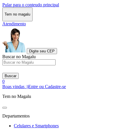
Pular para o conteudo principal
Tem no magalu
Atendimento
Digite seu CEP
Buscar no Magalu
Buscar
0
Boas vindas :)
Entre ou Cadastre-se
Tem no Magalu
Departamentos
Celulares e Smartphones