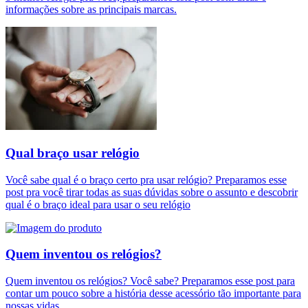
informações sobre as principais marcas.
Qual braço usar relógio
Você sabe qual é o braço certo pra usar relógio? Preparamos esse
post pra você tirar todas as suas dúvidas sobre o assunto e descobrir
qual é o braço ideal para usar o seu relógio
Quem inventou os relógios?
Quem inventou os relógios? Você sabe? Preparamos esse post para
contar um pouco sobre a história desse acessório tão importante para
nossas vidas.