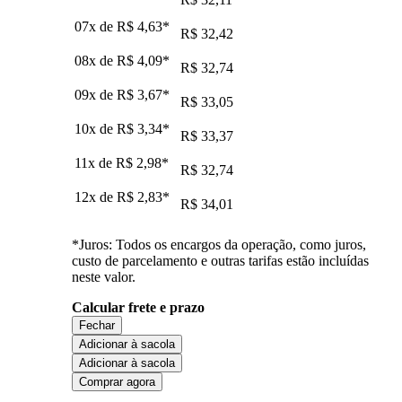
07x de
R$ 4,63
*
R$ 32,42
08x de
R$ 4,09
*
R$ 32,74
09x de
R$ 3,67
*
R$ 33,05
10x de
R$ 3,34
*
R$ 33,37
11x de
R$ 2,98
*
R$ 32,74
12x de
R$ 2,83
*
R$ 34,01
*Juros: Todos os encargos da operação, como juros,
custo de parcelamento e outras tarifas estão incluídas
neste valor.
Calcular frete e prazo
Fechar
Adicionar à sacola
Adicionar à sacola
Comprar agora