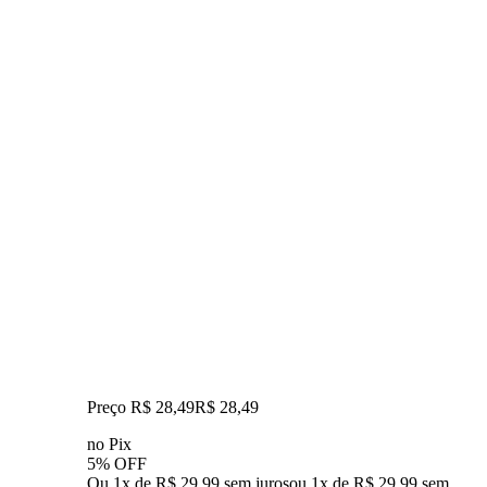
Preço R$ 28,49
R$
28
,
49
no Pix
5% OFF
Ou 1x de R$ 29,99 sem juros
ou
1
x de
R$ 29,99
sem