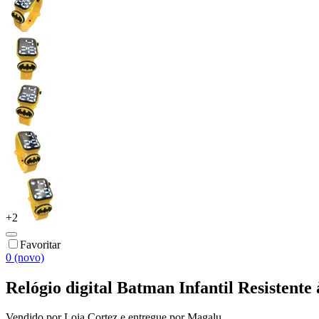
+
2
Favoritar
0 (novo)
Relógio digital Batman Infantil Resiste
Vendido por
Loja Cortez
e entregue por
Magalu