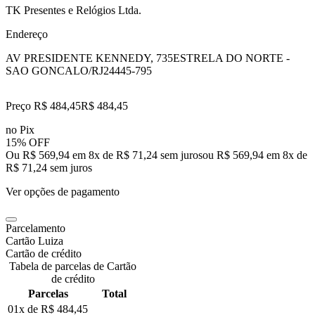
TK Presentes e Relógios Ltda.
Endereço
AV PRESIDENTE KENNEDY, 735
ESTRELA DO NORTE -
SAO GONCALO/RJ
24445-795
Preço R$ 484,45
R$
484
,
45
no Pix
15% OFF
Ou R$ 569,94 em 8x de R$ 71,24 sem juros
ou
R$ 569,94
em
8
x de
R$ 71,24
sem juros
Ver opções de pagamento
Parcelamento
Cartão Luiza
Cartão de crédito
Tabela de parcelas de Cartão
de crédito
Parcelas
Total
01x de
R$ 484,45