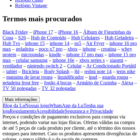
Relógio Vintage
Termos mais procurados
Black Friday
–
iPhone 17
–
iPhone 16
–
Álbum de Figurinhas da
Copa
–
S26
–
Hub de Conteúdo
–
Hub Celulares
–
Hub Geladeira
–
Hub Tvs
–
iphone 15
–
iphone 14
–
ps5
–
Air Fryer
–
iphone 16 pro
max
–
geladeira
–
poco x7 pro
–
xbox
–
iphone
–
creatina
–
whey
protein
–
microondas
–
kindle
–
iphone 17 pro max
–
iphone 15 pro
max
–
celular samsung
–
iphone 16e
–
xbox series s
–
xiaomi
–
ventilador
–
nintendo switch 2
–
Celular
–
Ar Condicionado Portátil
–
tablet
–
Bicicleta
–
Body Splash
–
jbl
–
redmi note 14
–
tenis nike
–
maquina de lavar roupa
–
liquidificador
–
ipad
–
guarda roupa
–
geladeira frost free
–
fogão 4 bocas
–
Armário de Cozinha
–
Alexa
–
TV 50 polegadas
–
TV 32 polegadas
Mais informações
Blog da Lu
Nossas lojas
WhatsApp da Lu
Tenha sua
loja
Regulamento
Acessibilidade
Segurança e Privacidade
Preços e condições de pagamento exclusivos para compras via
internet, podendo variar nas lojas físicas. Ofertas válidas na compra
de até 5 peças de cada produto por cliente, até o término dos nossos
estoques para internet. Caso os produtos apresentem divergências de
valores, o preço válido é o da sacola de compras.