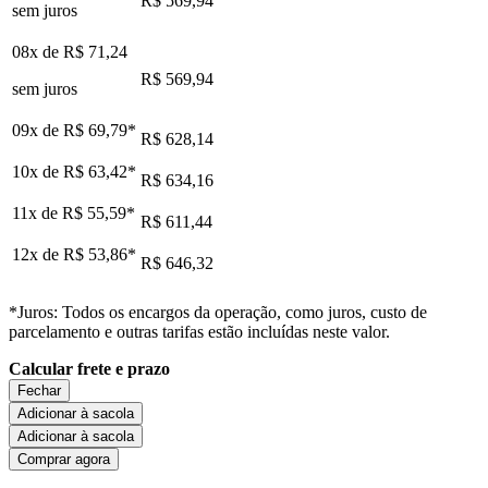
R$ 569,94
sem juros
08x de
R$ 71,24
R$ 569,94
sem juros
09x de
R$ 69,79
*
R$ 628,14
10x de
R$ 63,42
*
R$ 634,16
11x de
R$ 55,59
*
R$ 611,44
12x de
R$ 53,86
*
R$ 646,32
*Juros: Todos os encargos da operação, como juros, custo de
parcelamento e outras tarifas estão incluídas neste valor.
Calcular frete e prazo
Fechar
Adicionar à sacola
Adicionar à sacola
Comprar agora