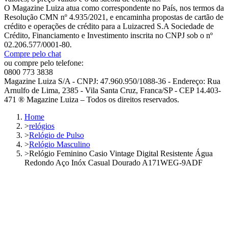
O Magazine Luiza atua como correspondente no País, nos termos da
Resolução CMN nº 4.935/2021, e encaminha propostas de cartão de
crédito e operações de crédito para a Luizacred S.A Sociedade de
Crédito, Financiamento e Investimento inscrita no CNPJ sob o nº
02.206.577/0001-80.
Compre pelo chat
ou compre pelo telefone:
0800 773 3838
Magazine Luiza S/A - CNPJ: 47.960.950/1088-36 - Endereço: Rua
Arnulfo de Lima, 2385 - Vila Santa Cruz, Franca/SP - CEP 14.403-
471 ® Magazine Luiza – Todos os direitos reservados.
Home
>
relógios
>
Relógio de Pulso
>
Relógio Masculino
>
Relógio Feminino Casio Vintage Digital Resistente Água
Redondo Aço Inóx Casual Dourado A171WEG-9ADF