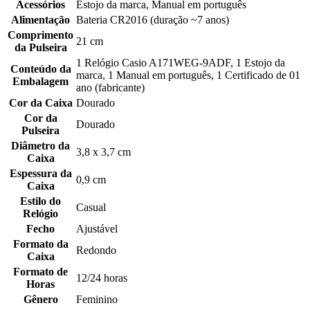
Acessórios
Estojo da marca, Manual em português
Alimentação
Bateria CR2016 (duração ~7 anos)
Comprimento
21 cm
da Pulseira
1 Relógio Casio A171WEG-9ADF, 1 Estojo da
Conteúdo da
marca, 1 Manual em português, 1 Certificado de 01
Embalagem
ano (fabricante)
Cor da Caixa
Dourado
Cor da
Dourado
Pulseira
Diâmetro da
3,8 x 3,7 cm
Caixa
Espessura da
0,9 cm
Caixa
Estilo do
Casual
Relógio
Fecho
Ajustável
Formato da
Redondo
Caixa
Formato de
12/24 horas
Horas
Gênero
Feminino