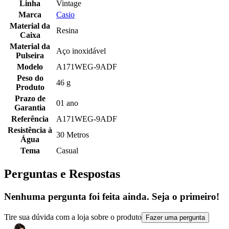
Linha
Vintage
Marca
Casio
Material da
Resina
Caixa
Material da
Aço inoxidável
Pulseira
Modelo
A171WEG-9ADF
Peso do
46 g
Produto
Prazo de
01 ano
Garantia
Referência
A171WEG-9ADF
Resistência à
30 Metros
Água
Tema
Casual
Perguntas e Respostas
Nenhuma pergunta foi feita ainda. Seja o primeiro!
Tire sua dúvida com a loja sobre o produto
Fazer uma pergunta