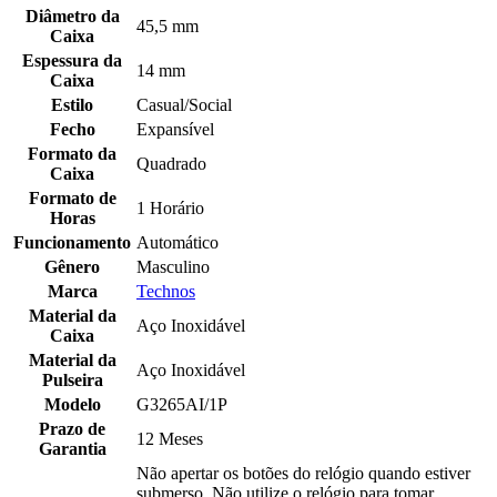
Diâmetro da
45,5 mm
Caixa
Espessura da
14 mm
Caixa
Estilo
Casual/Social
Fecho
Expansível
Formato da
Quadrado
Caixa
Formato de
1 Horário
Horas
Funcionamento
Automático
Gênero
Masculino
Marca
Technos
Material da
Aço Inoxidável
Caixa
Material da
Aço Inoxidável
Pulseira
Modelo
G3265AI/1P
Prazo de
12 Meses
Garantia
Não apertar os botões do relógio quando estiver
submerso. Não utilize o relógio para tomar