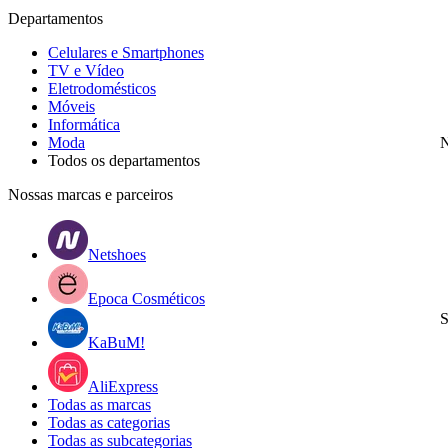
Departamentos
Celulares e Smartphones
TV e Vídeo
Eletrodomésticos
Móveis
Informática
Moda
N
Todos os departamentos
Nossas marcas e parceiros
Netshoes
Epoca Cosméticos
S
KaBuM!
AliExpress
Todas as marcas
Todas as categorias
Todas as subcategorias