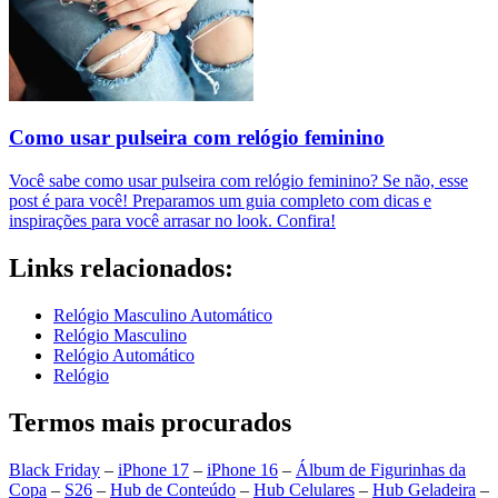
Como usar pulseira com relógio feminino
Você sabe como usar pulseira com relógio feminino? Se não, esse
post é para você! Preparamos um guia completo com dicas e
inspirações para você arrasar no look. Confira!
Links relacionados:
Relógio Masculino Automático
Relógio Masculino
Relógio Automático
Relógio
Termos mais procurados
Black Friday
–
iPhone 17
–
iPhone 16
–
Álbum de Figurinhas da
Copa
–
S26
–
Hub de Conteúdo
–
Hub Celulares
–
Hub Geladeira
–