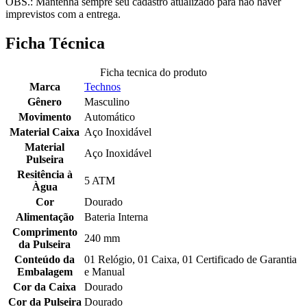
OBS.: Mantenha sempre seu cadastro atualizado para não haver
imprevistos com a entrega.
Ficha Técnica
Ficha tecnica do produto
Marca
Technos
Gênero
Masculino
Movimento
Automático
Material Caixa
Aço Inoxidável
Material
Aço Inoxidável
Pulseira
Resitência à
5 ATM
Àgua
Cor
Dourado
Alimentação
Bateria Interna
Comprimento
240 mm
da Pulseira
Conteúdo da
01 Relógio, 01 Caixa, 01 Certificado de Garantia
Embalagem
e Manual
Cor da Caixa
Dourado
Cor da Pulseira
Dourado