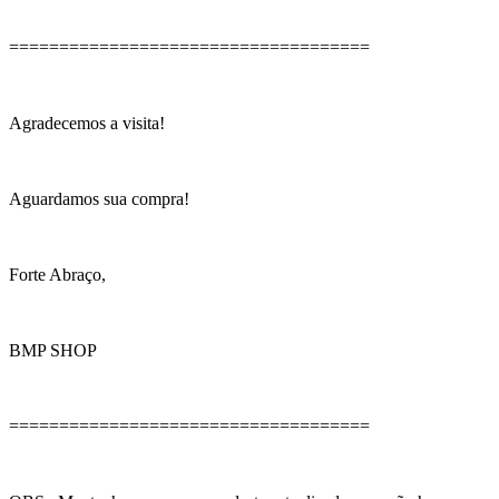
====================================
Agradecemos a visita!
Aguardamos sua compra!
Forte Abraço,
BMP SHOP
====================================