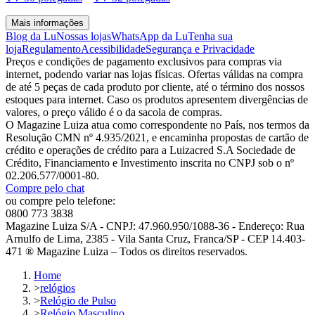
Mais informações
Blog da Lu
Nossas lojas
WhatsApp da Lu
Tenha sua
loja
Regulamento
Acessibilidade
Segurança e Privacidade
Preços e condições de pagamento exclusivos para compras via
internet, podendo variar nas lojas físicas. Ofertas válidas na compra
de até 5 peças de cada produto por cliente, até o término dos nossos
estoques para internet. Caso os produtos apresentem divergências de
valores, o preço válido é o da sacola de compras.
O Magazine Luiza atua como correspondente no País, nos termos da
Resolução CMN nº 4.935/2021, e encaminha propostas de cartão de
crédito e operações de crédito para a Luizacred S.A Sociedade de
Crédito, Financiamento e Investimento inscrita no CNPJ sob o nº
02.206.577/0001-80.
Compre pelo chat
ou compre pelo telefone:
0800 773 3838
Magazine Luiza S/A - CNPJ: 47.960.950/1088-36 - Endereço: Rua
Arnulfo de Lima, 2385 - Vila Santa Cruz, Franca/SP - CEP 14.403-
471 ® Magazine Luiza – Todos os direitos reservados.
Home
>
relógios
>
Relógio de Pulso
>
Relógio Masculino