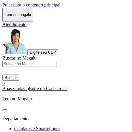
Pular para o conteudo principal
Tem no magalu
Atendimento
Digite seu CEP
Buscar no Magalu
Buscar
0
Boas vindas :)
Entre ou Cadastre-se
Tem no Magalu
Departamentos
Celulares e Smartphones