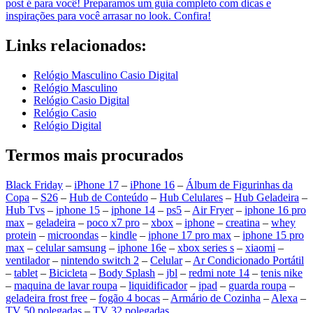
post é para você! Preparamos um guia completo com dicas e
inspirações para você arrasar no look. Confira!
Links relacionados:
Relógio Masculino Casio Digital
Relógio Masculino
Relógio Casio Digital
Relógio Casio
Relógio Digital
Termos mais procurados
Black Friday
–
iPhone 17
–
iPhone 16
–
Álbum de Figurinhas da
Copa
–
S26
–
Hub de Conteúdo
–
Hub Celulares
–
Hub Geladeira
–
Hub Tvs
–
iphone 15
–
iphone 14
–
ps5
–
Air Fryer
–
iphone 16 pro
max
–
geladeira
–
poco x7 pro
–
xbox
–
iphone
–
creatina
–
whey
protein
–
microondas
–
kindle
–
iphone 17 pro max
–
iphone 15 pro
max
–
celular samsung
–
iphone 16e
–
xbox series s
–
xiaomi
–
ventilador
–
nintendo switch 2
–
Celular
–
Ar Condicionado Portátil
–
tablet
–
Bicicleta
–
Body Splash
–
jbl
–
redmi note 14
–
tenis nike
–
maquina de lavar roupa
–
liquidificador
–
ipad
–
guarda roupa
–
geladeira frost free
–
fogão 4 bocas
–
Armário de Cozinha
–
Alexa
–
TV 50 polegadas
–
TV 32 polegadas