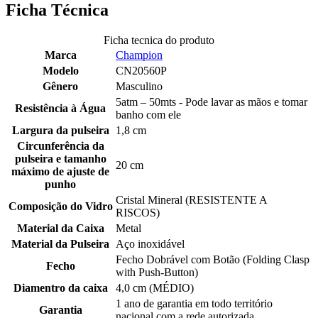
Ficha Técnica
Ficha tecnica do produto
Marca
Champion
Modelo
CN20560P
Gênero
Masculino
5atm – 50mts - Pode lavar as mãos e tomar
Resistência à Água
banho com ele
Largura da pulseira
1,8 cm
Circunferência da
pulseira e tamanho
20 cm
máximo de ajuste de
punho
Cristal Mineral (RESISTENTE A
Composição do Vidro
RISCOS)
Material da Caixa
Metal
Material da Pulseira
Aço inoxidável
Fecho Dobrável com Botão (Folding Clasp
Fecho
with Push-Button)
Diamentro da caixa
4,0 cm (MÉDIO)
1 ano de garantia em todo território
Garantia
nacional com a rede autorizada