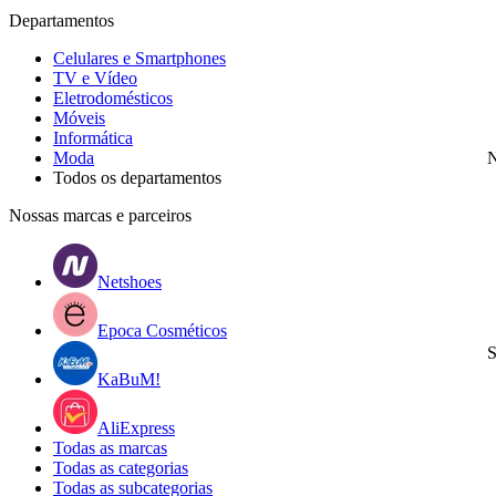
Departamentos
Celulares e Smartphones
TV e Vídeo
Eletrodomésticos
Móveis
Informática
Moda
N
Todos os departamentos
Nossas marcas e parceiros
Netshoes
Epoca Cosméticos
S
KaBuM!
AliExpress
Todas as marcas
Todas as categorias
Todas as subcategorias