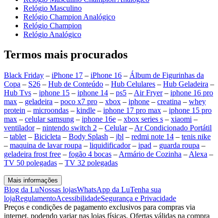
Relógio Masculino
Relógio Champion Analógico
Relógio Champion
Relógio Analógico
Termos mais procurados
Black Friday
–
iPhone 17
–
iPhone 16
–
Álbum de Figurinhas da
Copa
–
S26
–
Hub de Conteúdo
–
Hub Celulares
–
Hub Geladeira
–
Hub Tvs
–
iphone 15
–
iphone 14
–
ps5
–
Air Fryer
–
iphone 16 pro
max
–
geladeira
–
poco x7 pro
–
xbox
–
iphone
–
creatina
–
whey
protein
–
microondas
–
kindle
–
iphone 17 pro max
–
iphone 15 pro
max
–
celular samsung
–
iphone 16e
–
xbox series s
–
xiaomi
–
ventilador
–
nintendo switch 2
–
Celular
–
Ar Condicionado Portátil
–
tablet
–
Bicicleta
–
Body Splash
–
jbl
–
redmi note 14
–
tenis nike
–
maquina de lavar roupa
–
liquidificador
–
ipad
–
guarda roupa
–
geladeira frost free
–
fogão 4 bocas
–
Armário de Cozinha
–
Alexa
–
TV 50 polegadas
–
TV 32 polegadas
Mais informações
Blog da Lu
Nossas lojas
WhatsApp da Lu
Tenha sua
loja
Regulamento
Acessibilidade
Segurança e Privacidade
Preços e condições de pagamento exclusivos para compras via
internet, podendo variar nas lojas físicas. Ofertas válidas na compra