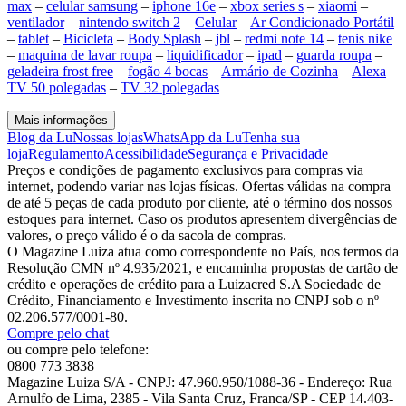
max
–
celular samsung
–
iphone 16e
–
xbox series s
–
xiaomi
–
ventilador
–
nintendo switch 2
–
Celular
–
Ar Condicionado Portátil
–
tablet
–
Bicicleta
–
Body Splash
–
jbl
–
redmi note 14
–
tenis nike
–
maquina de lavar roupa
–
liquidificador
–
ipad
–
guarda roupa
–
geladeira frost free
–
fogão 4 bocas
–
Armário de Cozinha
–
Alexa
–
TV 50 polegadas
–
TV 32 polegadas
Mais informações
Blog da Lu
Nossas lojas
WhatsApp da Lu
Tenha sua
loja
Regulamento
Acessibilidade
Segurança e Privacidade
Preços e condições de pagamento exclusivos para compras via
internet, podendo variar nas lojas físicas. Ofertas válidas na compra
de até 5 peças de cada produto por cliente, até o término dos nossos
estoques para internet. Caso os produtos apresentem divergências de
valores, o preço válido é o da sacola de compras.
O Magazine Luiza atua como correspondente no País, nos termos da
Resolução CMN nº 4.935/2021, e encaminha propostas de cartão de
crédito e operações de crédito para a Luizacred S.A Sociedade de
Crédito, Financiamento e Investimento inscrita no CNPJ sob o nº
02.206.577/0001-80.
Compre pelo chat
ou compre pelo telefone:
0800 773 3838
Magazine Luiza S/A - CNPJ: 47.960.950/1088-36 - Endereço: Rua
Arnulfo de Lima, 2385 - Vila Santa Cruz, Franca/SP - CEP 14.403-