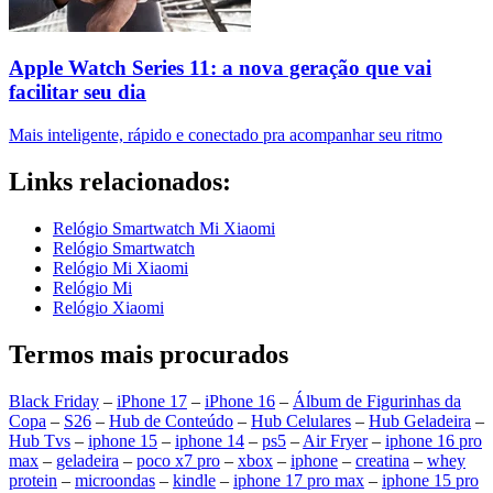
Apple Watch Series 11: a nova geração que vai
facilitar seu dia
Mais inteligente, rápido e conectado pra acompanhar seu ritmo
Links relacionados:
Relógio Smartwatch Mi Xiaomi
Relógio Smartwatch
Relógio Mi Xiaomi
Relógio Mi
Relógio Xiaomi
Termos mais procurados
Black Friday
–
iPhone 17
–
iPhone 16
–
Álbum de Figurinhas da
Copa
–
S26
–
Hub de Conteúdo
–
Hub Celulares
–
Hub Geladeira
–
Hub Tvs
–
iphone 15
–
iphone 14
–
ps5
–
Air Fryer
–
iphone 16 pro
max
–
geladeira
–
poco x7 pro
–
xbox
–
iphone
–
creatina
–
whey
protein
–
microondas
–
kindle
–
iphone 17 pro max
–
iphone 15 pro