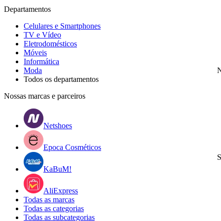
Departamentos
Celulares e Smartphones
TV e Vídeo
Eletrodomésticos
Móveis
Informática
Moda
N
Todos os departamentos
Nossas marcas e parceiros
Netshoes
Epoca Cosméticos
S
KaBuM!
AliExpress
Todas as marcas
Todas as categorias
Todas as subcategorias