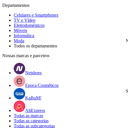
Departamentos
Celulares e Smartphones
TV e Vídeo
Eletrodomésticos
Móveis
Informática
Moda
N
Todos os departamentos
Nossas marcas e parceiros
Netshoes
Epoca Cosméticos
S
KaBuM!
AliExpress
Todas as marcas
Todas as categorias
Todas as subcategorias