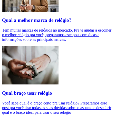
Qual a melhor marca de relógio?
Tem muitas marcas de relógios no mercado. Pra te ajudar a escolher
o melhor relógio pra você, preparamos este post com dicas e
informações sobre as principais marcas.
Qual braço usar relógio
Você sabe qual é o braço certo pra usar relógio? Preparamos esse
post pra você tirar todas as suas dúvidas sobre o assunto e descobrir
qual é o braço ideal para usar o seu relógio