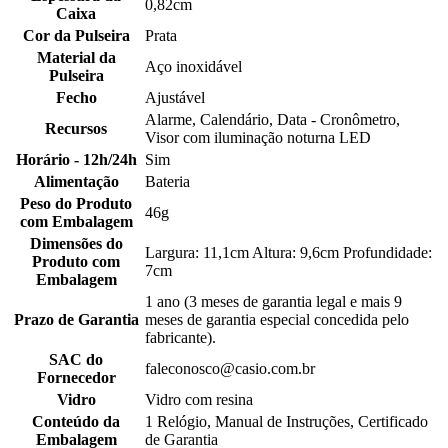
0,82cm
Caixa
Cor da Pulseira
Prata
Material da
Aço inoxidável
Pulseira
Fecho
Ajustável
Alarme, Calendário, Data - Cronômetro,
Recursos
Visor com iluminação noturna LED
Horário - 12h/24h
Sim
Alimentação
Bateria
Peso do Produto
46g
com Embalagem
Dimensões do
Largura: 11,1cm Altura: 9,6cm Profundidade:
Produto com
7cm
Embalagem
1 ano (3 meses de garantia legal e mais 9
Prazo de Garantia
meses de garantia especial concedida pelo
fabricante).
SAC do
faleconosco@casio.com.br
Fornecedor
Vidro
Vidro com resina
Conteúdo da
1 Relógio, Manual de Instruções, Certificado
Embalagem
de Garantia