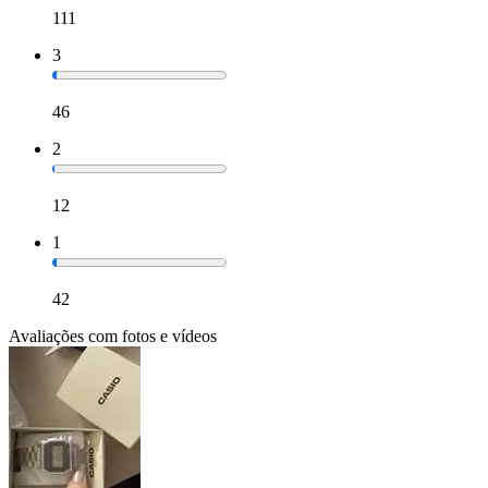
111
3
46
2
12
1
42
Avaliações com fotos e vídeos